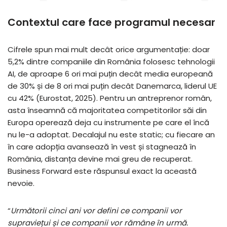
Contextul care face programul necesar
Cifrele spun mai mult decât orice argumentație: doar
5,2% dintre companiile din România folosesc tehnologii
AI, de aproape 6 ori mai puțin decât media europeană
de 30% și de 8 ori mai puțin decât Danemarca, liderul UE
cu 42% (Eurostat, 2025). Pentru un antreprenor român,
asta înseamnă că majoritatea competitorilor săi din
Europa operează deja cu instrumente pe care el încă
nu le-a adoptat. Decalajul nu este static; cu fiecare an
în care adopția avansează în vest și stagnează în
România, distanța devine mai greu de recuperat.
Business Forward este răspunsul exact la această
nevoie.
“
Următorii cinci ani vor defini ce companii vor
supraviețui și ce companii vor rămâne în urmă.