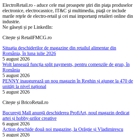
ElectroRetail.ro - aduce cele mai proaspete ştiri din piaţa produselor
electronice, electrocasnice, IT&C şi multimedia, piaţă ce include
marile reţele de electro-retail şi cei mai importanţi retaileri online din
industrie.
Ne găsești și pe LinkedIn:
Citește și RetailFMCG.ro
Situația deschiderilor de magazine din retailul alimentar din
România, în luna iulie 2026
5 august 2026
Wolt lansează funcția split payments, pentru comenzile de grup, în
România
5 august 2026
PENNY inaugurează un nou magazin în Reghin și ajunge la 470 de
unități la nivel național
5 august 2026
Citește și BricoRetail.ro
București Mall anunță deschiderea ProfiArt, noul magazin dedicat
artei și hobby-urilor creative
6 august 2026
Action deschide două noi magazine, la Orăștie și Vladimirescu
5 august 2026