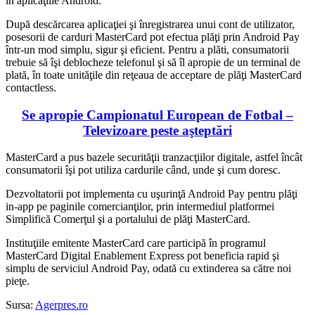
în aplicaţiile Android.
După descărcarea aplicaţiei şi înregistrarea unui cont de utilizator,
posesorii de carduri MasterCard pot efectua plăţi prin Android Pay
într-un mod simplu, sigur şi eficient. Pentru a plăti, consumatorii
trebuie să îşi deblocheze telefonul şi să îl apropie de un terminal de
plată, în toate unităţile din reţeaua de acceptare de plăţi MasterCard
contactless.
Se apropie Campionatul European de Fotbal –
Televizoare peste aşteptări
MasterCard a pus bazele securităţii tranzacţiilor digitale, astfel încât
consumatorii îşi pot utiliza cardurile când, unde şi cum doresc.
Dezvoltatorii pot implementa cu uşurinţă Android Pay pentru plăţi
in-app pe paginile comercianţilor, prin intermediul platformei
Simplifică Comerţul şi a portalului de plăţi MasterCard.
Instituţiile emitente MasterCard care participă în programul
MasterCard Digital Enablement Express pot beneficia rapid şi
simplu de serviciul Android Pay, odată cu extinderea sa către noi
pieţe.
Sursa:
Agerpres.ro