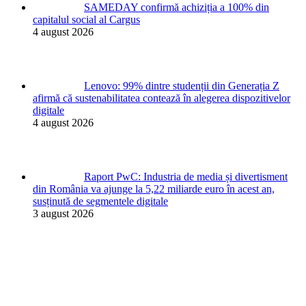
SAMEDAY confirmă achiziția a 100% din
capitalul social al Cargus
4 august 2026
Lenovo: 99% dintre studenții din Generația Z
afirmă că sustenabilitatea contează în alegerea dispozitivelor
digitale
4 august 2026
Raport PwC: Industria de media și divertisment
din România va ajunge la 5,22 miliarde euro în acest an,
susținută de segmentele digitale
3 august 2026