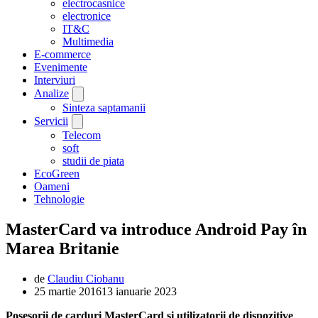
electrocasnice
electronice
IT&C
Multimedia
E-commerce
Evenimente
Interviuri
Analize
Sinteza saptamanii
Servicii
Telecom
soft
studii de piata
EcoGreen
Oameni
Tehnologie
MasterCard va introduce Android Pay în
Marea Britanie
de
Claudiu Ciobanu
25 martie 2016
13 ianuarie 2023
Posesorii de carduri MasterCard şi utilizatorii de dispozitive