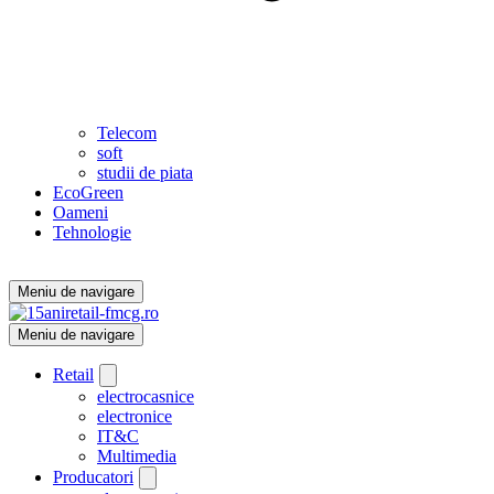
Telecom
soft
studii de piata
EcoGreen
Oameni
Tehnologie
Meniu de navigare
Meniu de navigare
Retail
electrocasnice
electronice
IT&C
Multimedia
Producatori