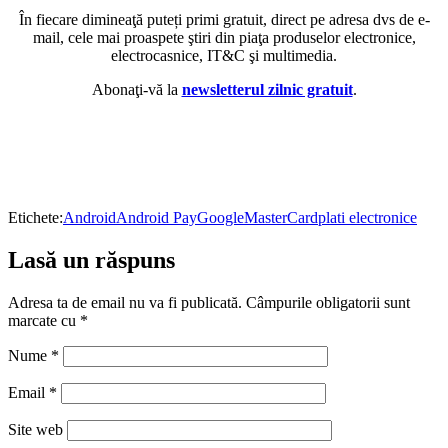
În fiecare dimineaţă puteți primi gratuit, direct pe adresa dvs de e-
mail, cele mai proaspete ştiri din piaţa produselor electronice,
electrocasnice, IT&C şi multimedia.
Abonaţi-vă la
newsletterul zilnic gratuit
.
Etichete:
Android
Android Pay
Google
MasterCard
plati electronice
Lasă un răspuns
Adresa ta de email nu va fi publicată.
Câmpurile obligatorii sunt
marcate cu
*
Nume
*
Email
*
Site web