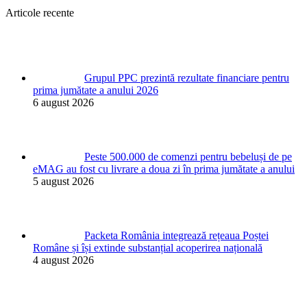
Articole recente
Grupul PPC prezintă rezultate financiare pentru
prima jumătate a anului 2026
6 august 2026
Peste 500.000 de comenzi pentru bebeluși de pe
eMAG au fost cu livrare a doua zi în prima jumătate a anului
5 august 2026
Packeta România integrează rețeaua Poștei
Române și își extinde substanțial acoperirea națională
4 august 2026