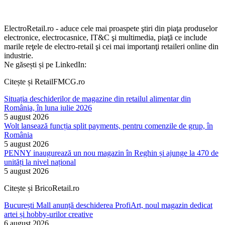
ElectroRetail.ro - aduce cele mai proaspete ştiri din piaţa produselor
electronice, electrocasnice, IT&C şi multimedia, piaţă ce include
marile reţele de electro-retail şi cei mai importanţi retaileri online din
industrie.
Ne găsești și pe LinkedIn:
Citește și RetailFMCG.ro
Situația deschiderilor de magazine din retailul alimentar din
România, în luna iulie 2026
5 august 2026
Wolt lansează funcția split payments, pentru comenzile de grup, în
România
5 august 2026
PENNY inaugurează un nou magazin în Reghin și ajunge la 470 de
unități la nivel național
5 august 2026
Citește și BricoRetail.ro
București Mall anunță deschiderea ProfiArt, noul magazin dedicat
artei și hobby-urilor creative
6 august 2026