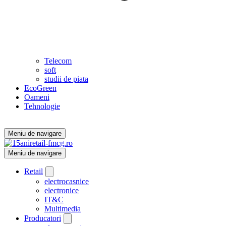
Telecom
soft
studii de piata
EcoGreen
Oameni
Tehnologie
Meniu de navigare
Meniu de navigare
Retail
electrocasnice
electronice
IT&C
Multimedia
Producatori