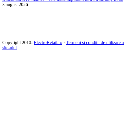
3 august 2026
Copyright 2010-
ElectroRetail.ro
·
Termeni si conditii de utilizare a
site-ului
.