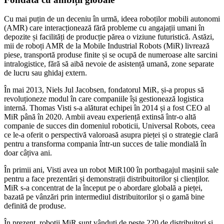
Cu mai puțin de un deceniu în urmă, ideea roboților mobili autonomi
(AMR) care interacționează fără probleme cu angajații umani în
depozite și facilități de producție părea o viziune futuristică. Astăzi,
mii de roboți AMR de la Mobile Industrial Robots (MiR) livrează
piese, transportă produse finite și se ocupă de numeroase alte sarcini
intralogistice, fără să aibă nevoie de asistență umană, zone separate
de lucru sau ghidaj extern.
În mai 2013, Niels Jul Jacobsen, fondatorul MiR, și-a propus să
revoluționeze modul în care companiile își gestionează logistica
internă. Thomas Visti s-a alăturat echipei în 2014 și a fost CEO al
MiR până în 2020. Ambii aveau experiență extinsă într-o altă
companie de succes din domeniul roboticii, Universal Robots, ceea
ce le-a oferit o perspectivă valoroasă asupra pieței și o strategie clară
pentru a transforma compania într-un succes de talie mondială în
doar câțiva ani.
În primii ani, Visti avea un robot MiR100 în portbagajul mașinii sale
pentru a face prezentări și demonstrații distribuitorilor și clienților.
MiR s-a concentrat de la început pe o abordare globală a pieței,
bazată pe vânzări prin intermediul distribuitorilor și o gamă bine
definită de produse.
În prezent, roboții MiR sunt vânduți de peste 220 de distribuitori și