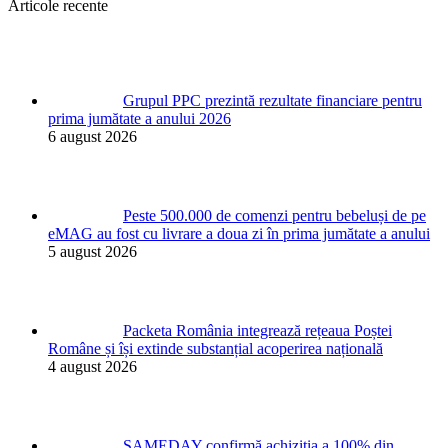
Articole recente
Grupul PPC prezintă rezultate financiare pentru
prima jumătate a anului 2026
6 august 2026
Peste 500.000 de comenzi pentru bebeluși de pe
eMAG au fost cu livrare a doua zi în prima jumătate a anului
5 august 2026
Packeta România integrează rețeaua Poștei
Române și își extinde substanțial acoperirea națională
4 august 2026
SAMEDAY confirmă achiziția a 100% din