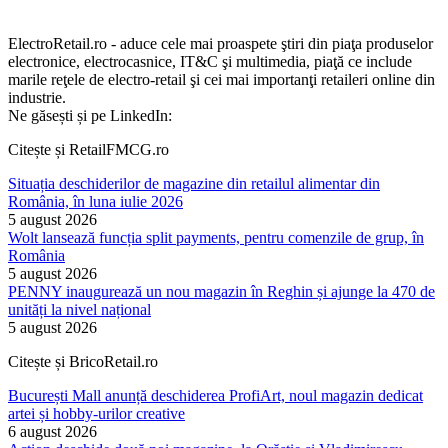
ElectroRetail.ro - aduce cele mai proaspete ştiri din piaţa produselor
electronice, electrocasnice, IT&C şi multimedia, piaţă ce include
marile reţele de electro-retail şi cei mai importanţi retaileri online din
industrie.
Ne găsești și pe LinkedIn:
Citește și RetailFMCG.ro
Situația deschiderilor de magazine din retailul alimentar din
România, în luna iulie 2026
5 august 2026
Wolt lansează funcția split payments, pentru comenzile de grup, în
România
5 august 2026
PENNY inaugurează un nou magazin în Reghin și ajunge la 470 de
unități la nivel național
5 august 2026
Citește și BricoRetail.ro
București Mall anunță deschiderea ProfiArt, noul magazin dedicat
artei și hobby-urilor creative
6 august 2026