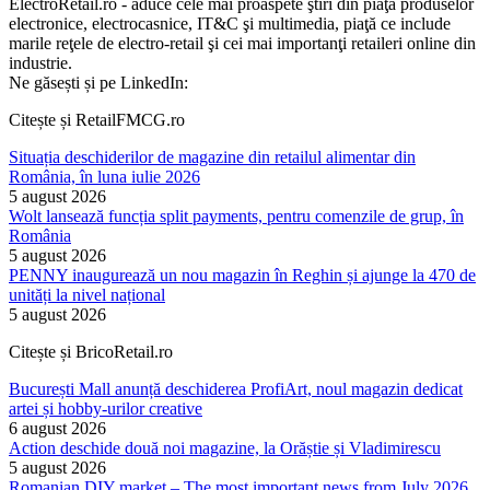
ElectroRetail.ro - aduce cele mai proaspete ştiri din piaţa produselor
electronice, electrocasnice, IT&C şi multimedia, piaţă ce include
marile reţele de electro-retail şi cei mai importanţi retaileri online din
industrie.
Ne găsești și pe LinkedIn:
Citește și RetailFMCG.ro
Situația deschiderilor de magazine din retailul alimentar din
România, în luna iulie 2026
5 august 2026
Wolt lansează funcția split payments, pentru comenzile de grup, în
România
5 august 2026
PENNY inaugurează un nou magazin în Reghin și ajunge la 470 de
unități la nivel național
5 august 2026
Citește și BricoRetail.ro
București Mall anunță deschiderea ProfiArt, noul magazin dedicat
artei și hobby-urilor creative
6 august 2026
Action deschide două noi magazine, la Orăștie și Vladimirescu
5 august 2026
Romanian DIY market – The most important news from July 2026