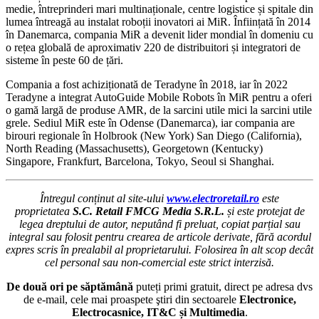
medie, întreprinderi mari multinaționale, centre logistice și spitale din
lumea întreagă au instalat roboții inovatori ai MiR. Înființată în 2014
în Danemarca, compania MiR a devenit lider mondial în domeniu cu
o rețea globală de aproximativ 220 de distribuitori și integratori de
sisteme în peste 60 de țări.
Compania a fost achiziționată de Teradyne în 2018, iar în 2022
Teradyne a integrat AutoGuide Mobile Robots în MiR pentru a oferi
o gamă largă de produse AMR, de la sarcini utile mici la sarcini utile
grele. Sediul MiR este în Odense (Danemarca), iar compania are
birouri regionale în Holbrook (New York) San Diego (California),
North Reading (Massachusetts), Georgetown (Kentucky)
Singapore, Frankfurt, Barcelona, Tokyo, Seoul si Shanghai.
Întregul conținut al site-ului
www.electroretail.ro
este
proprietatea
S.C. Retail FMCG Media S.R.L.
și este protejat de
legea dreptului de autor, neputând fi preluat, copiat parțial sau
integral sau folosit pentru crearea de articole derivate, fără acordul
expres scris în prealabil al proprietarului. Folosirea în alt scop decât
cel personal sau non-comercial este strict interzisă.
De două ori pe săptămână
puteți primi gratuit, direct pe adresa dvs
de e-mail, cele mai proaspete ştiri din sectoarele
Electronice,
Electrocasnice, IT&C și Multimedia
.