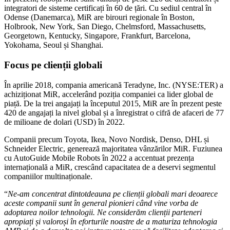
integratori de sisteme certificați în 60 de țări. Cu sediul central în
Odense (Danemarca), MiR are birouri regionale în Boston,
Holbrook, New York, San Diego, Chelmsford, Massachusetts,
Georgetown, Kentucky, Singapore, Frankfurt, Barcelona,
Yokohama, Seoul și Shanghai.
Focus pe clienții globali
În aprilie 2018, compania americană Teradyne, Inc. (NYSE:TER) a
achiziționat MiR, accelerând poziția companiei ca lider global de
piață. De la trei angajați la începutul 2015, MiR are în prezent peste
420 de angajați la nivel global și a înregistrat o cifră de afaceri de 77
de milioane de dolari (USD) în 2022.
Companii precum Toyota, Ikea, Novo Nordisk, Denso, DHL și
Schneider Electric, generează majoritatea vânzărilor MiR. Fuziunea
cu AutoGuide Mobile Robots în 2022 a accentuat prezența
internațională a MiR, crescând capacitatea de a deservi segmentul
companiilor multinaționale.
“
Ne-am concentrat dintotdeauna pe clienții globali mari deoarece
aceste companii sunt î
n general pionieri
când vine vorba de
adoptarea noilor tehnologii. Ne considerăm clienții parteneri
apropiați ș
i valoro
și în eforturile noastre de a maturiza tehnologia