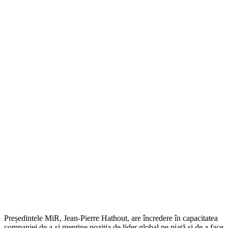
Președintele MiR, Jean-Pierre Hathout, are încredere în capacitatea
companiei de a-și menține poziția de lider global pe piață și de a face