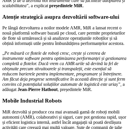
AMR și de a dezvolta noi instrumente care să faciliteze adoptarea și
scalabilitatea
”, a explicat
președintele MiR
.
Aten
ție strategică asupra dezvoltării software-ului
Pe lângă dezvoltarea a noilor modele AMR, MiR a lansat recent o
nouă platformă software bazată pe cloud, care permite proprietarilor
de flote să urmărească și să analizeze operațiunile roboților și să
obțină informații utile pentru îmbunătățirea performanțelor acestora.
„
Pe mă
sur
ă ce flotele de roboți cresc, crește și cererea de
instrumente software pentru optimizarea performanței și gestionarea
completă a flotelor. Dacă vrem ca AMR-urile să devină la fel de
obișnuite precum stivuitoarele ș
i transpale
ții, este esențial să
reducem barierele pentru implementare, programare și î
ntre
ținere.
Am făcut deja progrese semnificative în această
direc
ție și sunt ferm
convins că
poten
țialul soluțiilor automate de logistică este uriaș”,
a
adăugat
Jean-Pierre Hathout
, președintele MiR.
Mobile Industrial Robots
MiR dezvoltă și produce cea mai avansată gamă de roboți mobili
autonomi (AMR), colaborativi și siguri, care pot gestiona rapid, ușor
și eficient logistica internă, astfel încât angajații să poată desfășura
activități care creează mai multă valoare. Sute de companii de talie