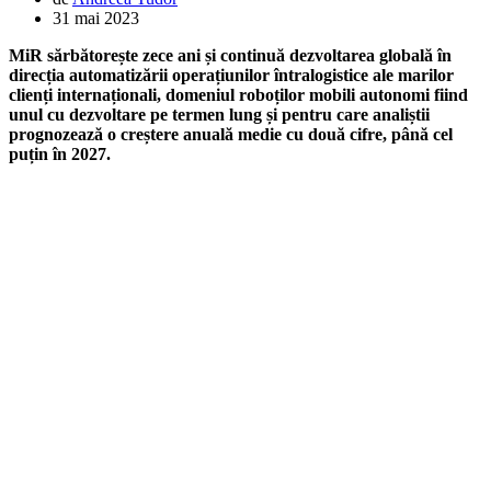
31 mai 2023
MiR sărbătorește zece ani și continuă dezvoltarea globală în
direcția automatizării operațiunilor întralogistice ale marilor
clienți internaționali, domeniul roboților mobili autonomi fiind
unul cu dezvoltare pe termen lung și pentru care analiștii
prognozează o creștere anuală medie cu două cifre, până cel
puțin în 2027.