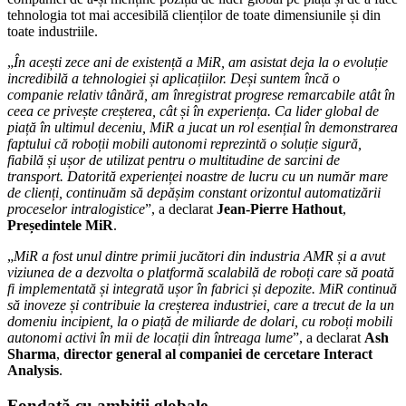
tehnologia tot mai accesibilă clienților de toate dimensiunile și din
toate industriile.
„
În aceș
ti
zece ani de existență a MiR, am asistat deja la o evoluț
ie
incredibil
ă a tehnologiei ș
i aplica
țiilor. Deși suntem încă o
companie relativ tânără, am înregistrat progrese remarcabile atât în
ceea ce priveș
te cre
șterea, cât și în experiența. Ca lider global de
piață în ultimul deceniu, MiR a jucat un rol esențial în demonstrarea
faptului că roboții mobili autonomi reprezintă
o solu
ție sigură
,
fiabil
ă și ușor de utilizat pentru o multitudine de sarcini de
transport. Datorită
experien
ței noastre de lucru cu un număr mare
de clienț
i, continu
ăm să depășim constant orizontul automatizării
proceselor intralogistice
”, a declarat
Jean-Pierre Hathout
,
Președintele MiR
.
„
MiR a fost unul dintre primii jucători din industria AMR și a avut
viziunea de a dezvolta o platformă scalabilă de roboți care să poată
fi implementat
ă ș
i integrat
ă ușor î
n fabrici
și depozite.
MiR continu
ă
să inoveze și contribuie la creșterea industriei, care a trecut de la un
domeniu incipient, la o piață de miliarde de dolari, cu roboț
i mobili
autonomi activi
în mii de locații din întreaga lume
”, a declarat
Ash
Sharma
,
director general al companiei de cercetare Interact
Analysis
.
Fondat
ă cu ambiții globale