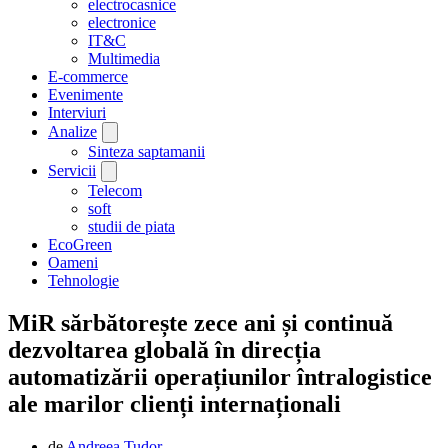
electrocasnice
electronice
IT&C
Multimedia
E-commerce
Evenimente
Interviuri
Analize
Sinteza saptamanii
Servicii
Telecom
soft
studii de piata
EcoGreen
Oameni
Tehnologie
MiR sărbătorește zece ani și continuă
dezvoltarea globală în direcția
automatizării operațiunilor întralogistice
ale marilor clienți internaționali
de
Andreea Tudor