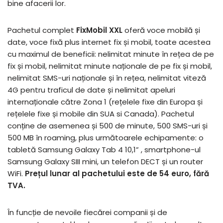
bine afacerii lor.
Pachetul complet
FixMobil XXL
oferă voce mobilă și
date, voce fixă plus internet fix și mobil, toate acestea
cu maximul de beneficii: nelimitat minute în rețea de pe
fix și mobil, nelimitat minute naționale de pe fix și mobil,
nelimitat SMS-uri naționale și în rețea, nelimitat viteză
4G pentru traficul de date și nelimitat apeluri
internaționale către Zona 1 (rețelele fixe din Europa și
rețelele fixe și mobile din SUA si Canada). Pachetul
conține de asemenea și 500 de minute, 500 SMS-uri și
500 MB în roaming, plus următoarele echipamente: o
tabletă Samsung Galaxy Tab 4 10,1” , smartphone-ul
Samsung Galaxy SIII mini, un telefon DECT și un router
WiFi.
Prețul lunar al pachetului este de 54 euro, fără
TVA.
În funcție de nevoile fiecărei companii și de