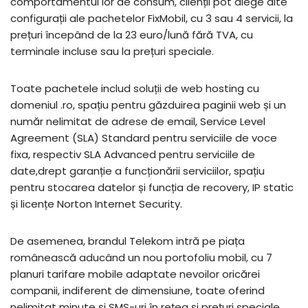
comportamentul lor de consum, clienții pot alege alte
configurații ale pachetelor FixMobil, cu 3 sau 4 servicii, la
prețuri începând de la 23 euro/lună fără TVA, cu
terminale incluse sau la prețuri speciale.
Toate pachetele includ soluții de web hosting cu
domeniul .ro, spațiu pentru găzduirea paginii web și un
număr nelimitat de adrese de email, Service Level
Agreement (SLA) Standard pentru serviciile de voce
fixa, respectiv SLA Advanced pentru serviciile de
date,drept garanție a funcționării serviciilor, spațiu
pentru stocarea datelor și funcția de recovery, IP static
și licențe Norton Internet Security.
De asemenea, brandul Telekom intră pe piața
românească aducând un nou portofoliu mobil, cu 7
planuri tarifare mobile adaptate nevoilor oricărei
companii, indiferent de dimensiune, toate oferind
nelimitat minute și SMS-uri în rețea și prețuri speciale