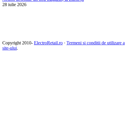
28 iulie 2026
Copyright 2010-
ElectroRetail.ro
·
Termeni si conditii de utilizare a
site-ului
.