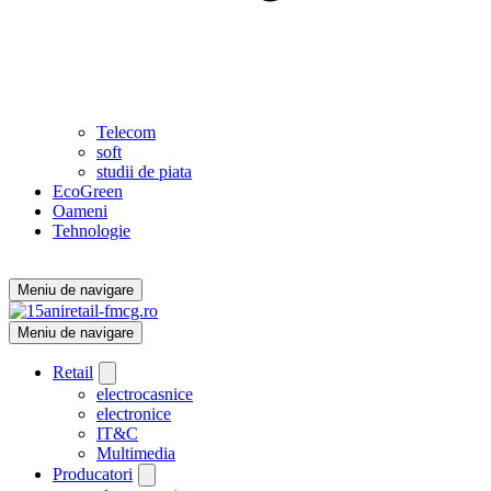
Telecom
soft
studii de piata
EcoGreen
Oameni
Tehnologie
Meniu de navigare
Meniu de navigare
Retail
electrocasnice
electronice
IT&C
Multimedia
Producatori