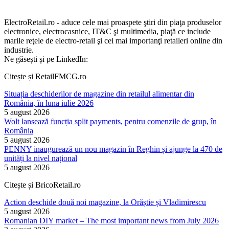
ElectroRetail.ro - aduce cele mai proaspete ştiri din piaţa produselor
electronice, electrocasnice, IT&C şi multimedia, piaţă ce include
marile reţele de electro-retail şi cei mai importanţi retaileri online din
industrie.
Ne găsești și pe LinkedIn:
Citește și RetailFMCG.ro
Situația deschiderilor de magazine din retailul alimentar din
România, în luna iulie 2026
5 august 2026
Wolt lansează funcția split payments, pentru comenzile de grup, în
România
5 august 2026
PENNY inaugurează un nou magazin în Reghin și ajunge la 470 de
unități la nivel național
5 august 2026
Citește și BricoRetail.ro
Action deschide două noi magazine, la Orăștie și Vladimirescu
5 august 2026
Romanian DIY market – The most important news from July 2026