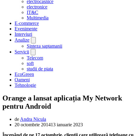
electrocasnice
electronice
IT&C
Multimedia
E-commerce
Evenimente
Interviuri
Analize
Sinteza saptamanii
Servicii
Telecom
soft
studii de piata
EcoGreen
Oameni
Tehnologie
Orange a lansat aplicația My Network
pentru Android
de
Andra Nicula
20 octombrie 2014
13 ianuarie 2023
Începând de pe 17 octombrie, clienții care utilizează telefoane cu