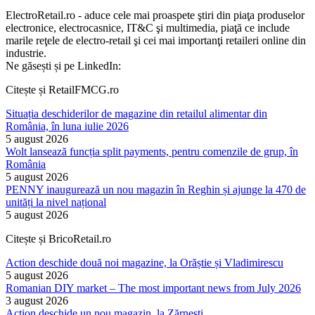
ElectroRetail.ro - aduce cele mai proaspete ştiri din piaţa produselor
electronice, electrocasnice, IT&C şi multimedia, piaţă ce include
marile reţele de electro-retail şi cei mai importanţi retaileri online din
industrie.
Ne găsești și pe LinkedIn:
Citește și RetailFMCG.ro
Situația deschiderilor de magazine din retailul alimentar din
România, în luna iulie 2026
5 august 2026
Wolt lansează funcția split payments, pentru comenzile de grup, în
România
5 august 2026
PENNY inaugurează un nou magazin în Reghin și ajunge la 470 de
unități la nivel național
5 august 2026
Citește și BricoRetail.ro
Action deschide două noi magazine, la Orăștie și Vladimirescu
5 august 2026
Romanian DIY market – The most important news from July 2026
3 august 2026
Action deschide un nou magazin, la Zărnești