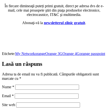
În fiecare dimineaţă puteți primi gratuit, direct pe adresa dvs de e-
mail, cele mai proaspete ştiri din piaţa produselor electronice,
electrocasnice, IT&C şi multimedia.
Abonaţi-vă la
newsletterul zilnic gratuit
.
Etichete:
My Network
orange
Orange 3G
Orange 4G
orange passpoint
Lasă un răspuns
Adresa ta de email nu va fi publicată.
Câmpurile obligatorii sunt
marcate cu
*
Nume
*
Email
*
Site web