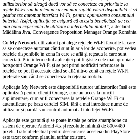
utilizatorilor să aleagă dacă vor să se conecteze cu prioritate la
rețele Wi-Fi sau la rețeaua cu cea mai rapidă viteză disponibilă și să
gestioneze automat interfața Wi-Fi, pentru optimizarea consumului
bateriei. Astfel, aplicația se asigură că aceștia beneficiază de cea
mai bună experiență de utilizare a internetului mobil”,
a declarat
Mădălina Jiva, Convergence Proposition Manager Orange România.
Cu
My Network
utilizatorii pot alege rețelele Wi-Fi favorite la care
să se conecteze automat când sunt în aria lor de acoperire, pot vedea
rețelele disponibile în zona în care se află și rețeaua la care sunt
conectați. Prin intermediul aplicației pot fi găsite cele mai apropiate
hotspoturi Orange Wi-Fi și se pot primi notificări referitoare la
rețelele ce pot fi accesate când se află într-o zonă cu rețele Wi-Fi
preferate sau când se conectează la rețeaua mobilă.
Aplicația My Network este disponibilă tuturor utilizatorilor însă este
optimizată pentru clienții Orange, care au acces la funcții
suplimentare, cum ar fi conectarea la rețelele Orange Wi-Fi cu
autentificare pe baza cartelei SIM, fără a mai introduce nume de
utilizator și parolă sau control automat al interfeței Wi-Fi.
Aplicația este gratuită și se poate instala pe orice smartphone cu
sistem de operare Android 4.x și rezoluție minimă de 800×480
pixeli. Traficul efectuat pentru descărcarea acesteia din PlayStore
este taxat conform planului tarifar existent.