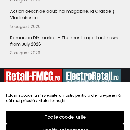
Action deschide două noi magazine, la Orăștie și
Vladimirescu
5 august 2026
Romanian DIY market – The most important news
from July 2026
3 august 2026
Folosim cookie-uri în website-ul nostru pentru a oferi o experiență
cât mai plăcută vizitatorilor noștri.
Copyright 2010-
ElectroRetail.ro
·
Termeni si conditii de utilizare a
site-ului
.
Toate cookie-urile