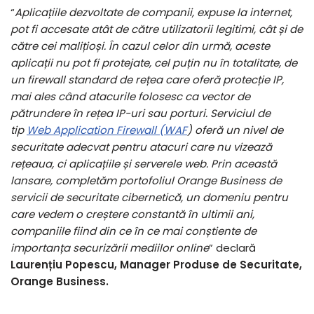
“
Aplicațiile dezvoltate de companii, expuse la internet,
pot fi accesate atât de către utilizatorii legitimi, cât și de
către cei malițioși. În cazul celor din urmă, aceste
aplicații nu pot fi protejate, cel puțin nu în totalitate, de
un firewall standard de rețea care oferă protecție IP,
mai ales când atacurile folosesc ca vector de
pătrundere în rețea IP-uri sau porturi. Serviciul de
tip
Web Application Firewall (WAF
) oferă un nivel de
securitate adecvat pentru atacuri care nu vizează
rețeaua, ci aplicațiile și serverele web. Prin această
lansare, completăm portofoliul Orange Business de
servicii de securitate cibernetică, un domeniu pentru
care vedem o creștere constantă în ultimii ani,
companiile fiind din ce în ce mai conștiente de
importanța securizării mediilor online
” declară
Laurențiu Popescu, Manager Produse de Securitate,
Orange Business.