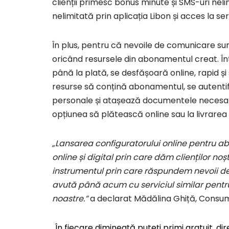
clienții primesc bonus minute și SMS-uri nel
nelimitată prin aplicația Libon și acces la se
În plus, pentru că nevoile de comunicare sun
oricând resursele din abonamentul creat. Înt
până la plată, se desfășoară online, rapid și 
resurse să conțină abonamentul, se autentif
personale și atașează documentele necesare,
opțiunea să plătească online sau la livrarea
„Lansarea configuratorului online pentru a
online și digital prin care dăm clienților noș
instrumentul prin care răspundem nevoii de 
avută până acum cu serviciul similar pentru P
noastre.”
a declarat Mădălina Ghiță, Consu
În fiecare dimineaţă puteți primi gratuit, di