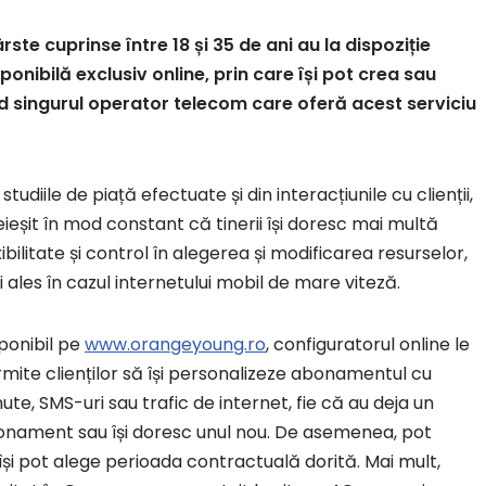
rste cuprinse între 18 și 35 de ani au la dispoziție
nibilă exclusiv online, prin care își pot crea sau
d singurul operator telecom care oferă acest serviciu
 studiile de piață efectuate și din interacțiunile cu clienții,
eieșit în mod constant că tinerii își doresc mai multă
xibilitate și control în alegerea și modificarea resurselor,
 ales în cazul internetului mobil de mare viteză.
ponibil pe
www.orangeyoung.ro
, configuratorul online le
mite clienților să își personalizeze abonamentul cu
ute, SMS-uri sau trafic de internet, fie că au deja un
nament sau își doresc unul nou. De asemenea, pot
își pot alege perioada contractuală dorită. Mai mult,