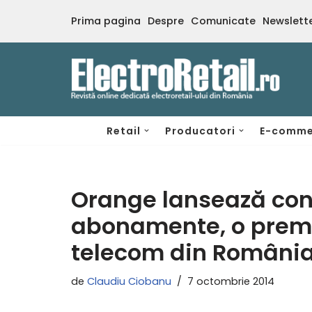
Prima pagina
Despre
Comunicate
Newslett
Sari
la
conținut
Retail
Producatori
E-comme
Orange lansează conf
abonamente, o premi
telecom din Români
de
Claudiu Ciobanu
7 octombrie 2014