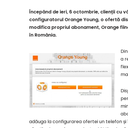
Începând de ieri, 6 octombrie, clienții cu vâ
configuratorul Orange Young, o ofertă dispo
modifica propriul abonament, Orange fiin
în România.
Din
a r
fle
mai
Dis
per
min
abo
adăuga la configurarea ofertei un telefon și 