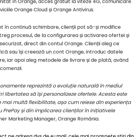
imitat în Orange, acces gratuit la viteze 4G, comunicare
rviciile Orange Cloud și Orange Antivirus.
t în continuă schimbare, clienții pot să-și modifice
reg procesul, de la configurarea și activarea ofertei și
securizat, direct din contul Orange. Clienții aleg ce
ică sau își creează un cont Orange, introduc datele
 iar apoi aleg metodele de livrare și de plată, având
 comenzii.
bonamente reprezintă o evoluție naturală în mediul
tri libertatea să își personalizeze ofertele. Acesta este
mai multă flexibilitate, așa cum reiese din experiența
rePay și din implicarea clienților în inițiativele
mer Marketing Manager, Orange România.
rect pe adresa dvs de e-mail, cele mai proaspete ştiri din