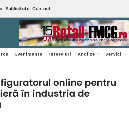
er
Publicitate
Contact
rce
Evenimente
Interviuri
Analize
Servicii
iguratorul online pentru
eră în industria de
a