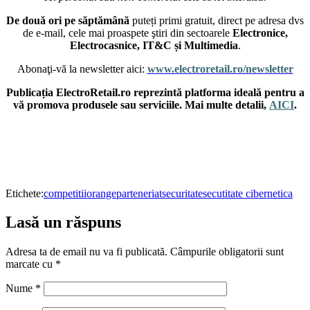
De două ori pe săptămână
puteți primi gratuit, direct pe adresa dvs
de e-mail, cele mai proaspete ştiri din sectoarele
Electronice,
Electrocasnice, IT&C și Multimedia
.
Abonaţi-vă la newsletter aici:
www.electroretail.ro/newsletter
Publicația ElectroRetail.ro reprezintă platforma ideală pentru a
vă promova produsele sau serviciile. Mai multe detalii,
AICI
.
Etichete:
competitii
orange
parteneriat
securitate
secutitate cibernetica
Lasă un răspuns
Adresa ta de email nu va fi publicată.
Câmpurile obligatorii sunt
marcate cu
*
Nume
*