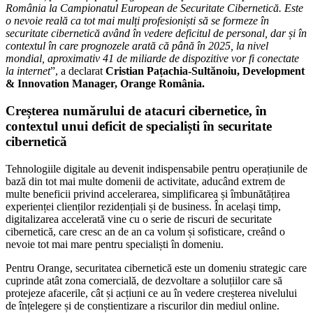
România la Campionatul European de Securitate Cibernetică. Este
o nevoie reală ca tot mai mulți profesioniști să se formeze în
securitate cibernetică având în vedere deficitul de personal, dar și în
contextul în care prognozele arată că până în 2025, la nivel
mondial, aproximativ 41 de miliarde de dispozitive vor fi conectate
la internet
”, a declarat
Cristian Pațachia-Sultănoiu, Development
& Innovation Manager, Orange România.
Creșterea numărului de atacuri cibernetice, în
contextul unui deficit de specialiști în securitate
cibernetică
Tehnologiile digitale au devenit indispensabile pentru operațiunile de
bază din tot mai multe domenii de activitate, aducând extrem de
multe beneficii privind accelerarea, simplificarea și îmbunătățirea
experienței clienților rezidențiali și de business. În același timp,
digitalizarea accelerată vine cu o serie de riscuri de securitate
cibernetică, care cresc an de an ca volum și sofisticare, creând o
nevoie tot mai mare pentru specialiști în domeniu.
Pentru Orange, securitatea cibernetică este un domeniu strategic care
cuprinde atât zona comercială, de dezvoltare a soluțiilor care să
protejeze afacerile, cât și acțiuni ce au în vedere creșterea nivelului
de înțelegere și de conștientizare a riscurilor din mediul online.