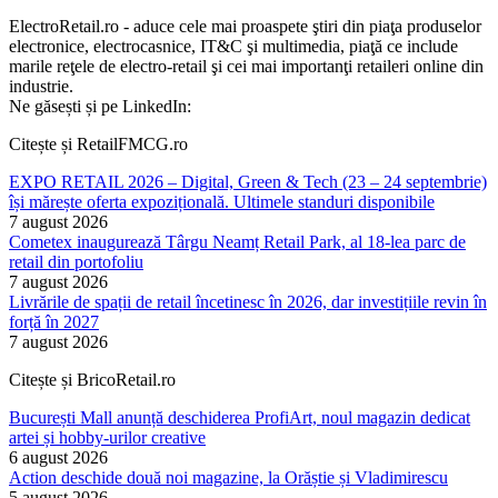
ElectroRetail.ro - aduce cele mai proaspete ştiri din piaţa produselor
electronice, electrocasnice, IT&C şi multimedia, piaţă ce include
marile reţele de electro-retail şi cei mai importanţi retaileri online din
industrie.
Ne găsești și pe LinkedIn:
Citește și RetailFMCG.ro
EXPO RETAIL 2026 – Digital, Green & Tech (23 – 24 septembrie)
își mărește oferta expozițională. Ultimele standuri disponibile
7 august 2026
Cometex inaugurează Târgu Neamț Retail Park, al 18-lea parc de
retail din portofoliu
7 august 2026
Livrările de spații de retail încetinesc în 2026, dar investițiile revin în
forță în 2027
7 august 2026
Citește și BricoRetail.ro
București Mall anunță deschiderea ProfiArt, noul magazin dedicat
artei și hobby-urilor creative
6 august 2026
Action deschide două noi magazine, la Orăștie și Vladimirescu
5 august 2026