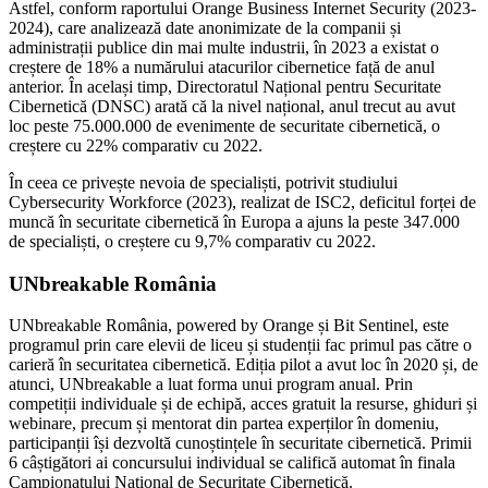
Astfel, conform raportului Orange Business Internet Security (2023-
2024), care analizează date anonimizate de la companii și
administrații publice din mai multe industrii, în 2023 a existat o
creștere de 18% a numărului atacurilor cibernetice față de anul
anterior. În același timp, Directoratul Național pentru Securitate
Cibernetică (DNSC) arată că la nivel național, anul trecut au avut
loc peste 75.000.000 de evenimente de securitate cibernetică, o
creștere cu 22% comparativ cu 2022.
În ceea ce privește nevoia de specialiști, potrivit studiului
Cybersecurity Workforce (2023), realizat de ISC2, deficitul forței de
muncă în securitate cibernetică în Europa a ajuns la peste 347.000
de specialiști, o creștere cu 9,7% comparativ cu 2022.
UNbreakable România
UNbreakable România, powered by Orange și Bit Sentinel, este
programul prin care elevii de liceu și studenții fac primul pas către o
carieră în securitatea cibernetică. Ediția pilot a avut loc în 2020 și, de
atunci, UNbreakable a luat forma unui program anual. Prin
competiții individuale și de echipă, acces gratuit la resurse, ghiduri și
webinare, precum și mentorat din partea experților în domeniu,
participanții își dezvoltă cunoștințele în securitate cibernetică. Primii
6 câștigători ai concursului individual se califică automat în finala
Campionatului Național de Securitate Cibernetică.