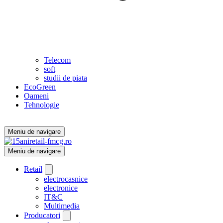
Telecom
soft
studii de piata
EcoGreen
Oameni
Tehnologie
Meniu de navigare
Meniu de navigare
Retail
electrocasnice
electronice
IT&C
Multimedia
Producatori