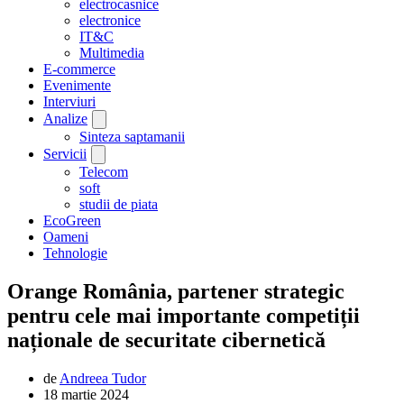
electrocasnice
electronice
IT&C
Multimedia
E-commerce
Evenimente
Interviuri
Analize
Sinteza saptamanii
Servicii
Telecom
soft
studii de piata
EcoGreen
Oameni
Tehnologie
Orange România, partener strategic
pentru cele mai importante competiții
naționale de securitate cibernetică
de
Andreea Tudor
18 martie 2024