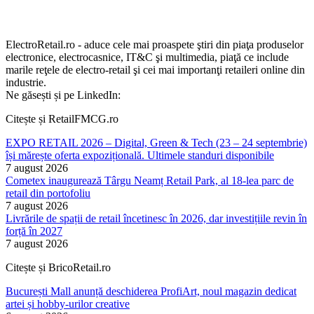
ElectroRetail.ro - aduce cele mai proaspete ştiri din piaţa produselor
electronice, electrocasnice, IT&C şi multimedia, piaţă ce include
marile reţele de electro-retail şi cei mai importanţi retaileri online din
industrie.
Ne găsești și pe LinkedIn:
Citește și RetailFMCG.ro
EXPO RETAIL 2026 – Digital, Green & Tech (23 – 24 septembrie)
își mărește oferta expozițională. Ultimele standuri disponibile
7 august 2026
Cometex inaugurează Târgu Neamț Retail Park, al 18-lea parc de
retail din portofoliu
7 august 2026
Livrările de spații de retail încetinesc în 2026, dar investițiile revin în
forță în 2027
7 august 2026
Citește și BricoRetail.ro
București Mall anunță deschiderea ProfiArt, noul magazin dedicat
artei și hobby-urilor creative