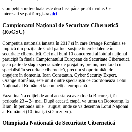
Competiția individuală este deschisă până pe 24 martie. Cei
interesați se pot înregistra
aici
.
Campionatul Național de Securitate Cibernetică
(RoCSC)
Competiția națională lansată în 2017 și în care Orange România se
implică din poziția de Gold partner susține tinerele talente în
securitate cibernetică. Cei mai buni 10 concurenți ai lotului național
participă în finala Campionatului European de Securitate Cibernetică
și au parte de stagii specializate de pregătire, premii, mentorat cu
specialiști în securitate cibernetică, precum și oportunități de
angajare în domeniu. Ioan Constantin, Cyber Security Expert,
Orange România, este unul dintre specialiștii ce coordonează Lotul
Național al României la competiția europeană.
Faza finală a ediției de anul acesta va avea loc la București, în
perioada 23 – 24 mai. După această etapă, va urma un Bootcamp, la
Bran, în perioada iulie – august, unde se va desemna Lotul Național
al României (10 finaliști și 2 rezerve).
Olimpiada Națională de Securitate Cibernetică