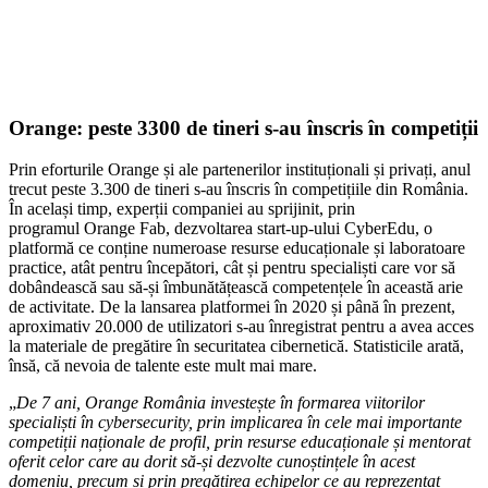
Orange: peste 3300 de tineri s-au înscris în competiții
Prin eforturile Orange și ale partenerilor instituționali și privați, anul
trecut peste 3.300 de tineri s-au înscris în competițiile din România.
În același timp, experții companiei au sprijinit, prin
programul Orange Fab, dezvoltarea start-up-ului CyberEdu, o
platformă ce conține numeroase resurse educaționale și laboratoare
practice, atât pentru începători, cât și pentru specialiști care vor să
dobândească sau să-și îmbunătățească competențele în această arie
de activitate. De la lansarea platformei în 2020 și până în prezent,
aproximativ 20.000 de utilizatori s-au înregistrat pentru a avea acces
la materiale de pregătire în securitatea cibernetică. Statisticile arată,
însă, că nevoia de talente este mult mai mare.
„
De 7 ani, Orange România investește în formarea viitorilor
specialiști în cybersecurity, prin implicarea în cele mai importante
competiții naționale de profil, prin resurse educaționale și mentorat
oferit celor care au dorit să-și dezvolte cunoștințele în acest
domeniu, precum și prin pregătirea echipelor ce au reprezentat