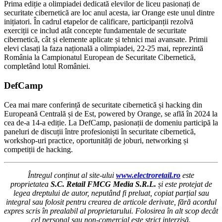
Prima ediție a olimpiadei dedicată elevilor de liceu pasionați de
securitate cibernetică are loc anul acesta, iar Orange este unul dintre
inițiatori. În cadrul etapelor de calificare, participanții rezolvă
exerciții ce includ atât concepte fundamentale de securitate
cibernetică, cât și elemente aplicate și tehnici mai avansate. Primii
elevi clasați la faza națională a olimpiadei, 22-25 mai, reprezintă
România la Campionatul European de Securitate Cibernetică,
completând lotul României.
DefCamp
Cea mai mare conferință de securitate cibernetică și hacking din
Europeană Centrală și de Est, powered by Orange, se află în 2024 la
cea de-a 14-a ediție. La DefCamp, pasionații de domeniu participă la
paneluri de discuții între profesioniști în securitate cibernetică,
workshop-uri practice, oportunități de joburi, networking și
competiții de hacking.
Întregul conținut al site-ului
www.electroretail.ro
este
proprietatea
S.C. Retail FMCG Media S.R.L.
și este protejat de
legea dreptului de autor, neputând fi preluat, copiat parțial sau
integral sau folosit pentru crearea de articole derivate, fără acordul
expres scris în prealabil al proprietarului. Folosirea în alt scop decât
cel personal sau non-comercial este strict interzisă.