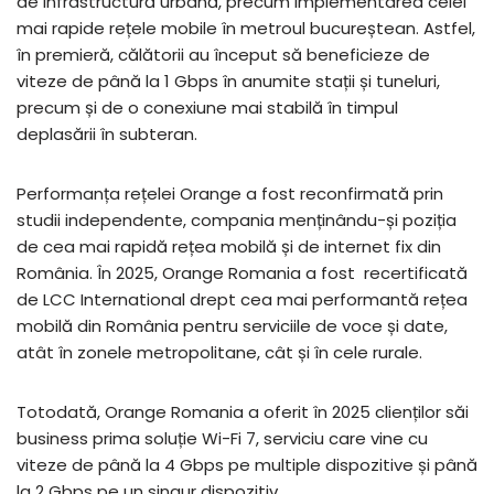
de infrastructură urbană, precum implementarea celei
mai rapide rețele mobile în metroul bucureștean. Astfel,
în premieră, călătorii au început să beneficieze de
viteze de până la 1 Gbps în anumite stații și tuneluri,
precum și de o conexiune mai stabilă în timpul
deplasării în subteran.
Performanța rețelei Orange a fost reconfirmată prin
studii independente, compania menținându-și poziția
de cea mai rapidă rețea mobilă și de internet fix din
România. În 2025, Orange Romania a fost recertificată
de LCC International drept cea mai performantă rețea
mobilă din România pentru serviciile de voce și date,
atât în zonele metropolitane, cât și în cele rurale.
Totodată, Orange Romania a oferit în 2025 clienților săi
business prima soluție Wi-Fi 7, serviciu care vine cu
viteze de până la 4 Gbps pe multiple dispozitive și până
la 2 Gbps pe un singur dispozitiv.