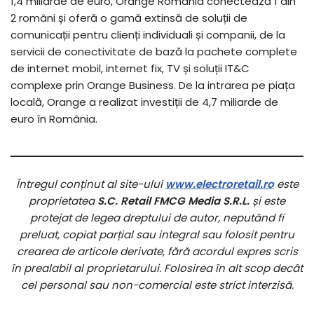
1,4 miliarde de euro, Orange Romania conectează 1 din
2 români și oferă o gamă extinsă de soluții de
comunicații pentru clienți individuali și companii, de la
servicii de conectivitate de bază la pachete complete
de internet mobil, internet fix, TV și soluții IT&C
complexe prin Orange Business. De la intrarea pe piața
locală, Orange a realizat investiții de 4,7 miliarde de
euro în România.
Întregul conținut al site-ului
www.electroretail.ro
este
proprietatea
S.C. Retail FMCG Media S.R.L.
și este
protejat de legea dreptului de autor, neputând fi
preluat, copiat parțial sau integral sau folosit pentru
crearea de articole derivate, fără acordul expres scris
în prealabil al proprietarului. Folosirea în alt scop decât
cel personal sau non-comercial este strict interzisă.