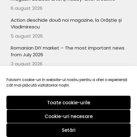
6 august 2026
Action deschide două noi magazine, la Orăștie și
Vladimirescu
5 august 2026
Romanian DIY market – The most important news
from July 2026
3 august 2026
Folosim cookie-uri în website-ul nostru pentru a oferi o experiență
cât mai plăcută vizitatorilor noștri.
Copyright 2010-
ElectroRetail.ro
·
Termeni si conditii de utilizare a
Toate cookie-urile
site-ului
.
Cookie-uri necesare
Setări