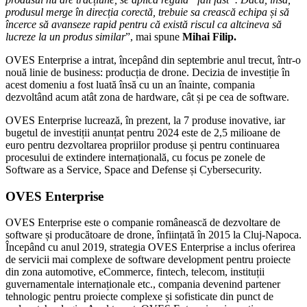
produsul merge în direcția corectă, trebuie sa crească echipa și să
încerce să avanseze rapid pentru că există riscul ca altcineva să
lucreze la un produs similar
”, mai spune
Mihai Filip.
OVES Enterprise a intrat, începând din septembrie anul trecut, într-o
nouă linie de business: producția de drone. Decizia de investiție în
acest domeniu a fost luată însă cu un an înainte, compania
dezvoltând acum atât zona de hardware, cât și pe cea de software.
OVES Enterprise lucrează, în prezent, la 7 produse inovative, iar
bugetul de investiții anunțat pentru 2024 este de 2,5 milioane de
euro pentru dezvoltarea propriilor produse și pentru continuarea
procesului de extindere internațională, cu focus pe zonele de
Software as a Service, Space and Defense și Cybersecurity.
OVES Enterprise
OVES Enterprise este o companie românească de dezvoltare de
software și producătoare de drone, înființată în 2015 la Cluj-Napoca.
Începând cu anul 2019, strategia OVES Enterprise a inclus oferirea
de servicii mai complexe de software development pentru proiecte
din zona automotive, eCommerce, fintech, telecom, instituții
guvernamentale internaționale etc., compania devenind partener
tehnologic pentru proiecte complexe și sofisticate din punct de