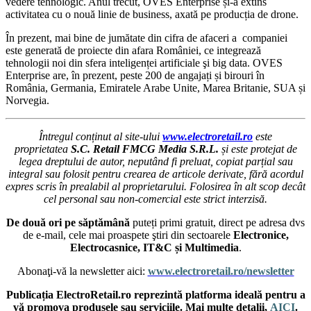
vedere tehnologic. Anul trecut, OVES Enterprise și-a extins
activitatea cu o nouă linie de business, axată pe producția de drone.
În prezent, mai bine de jumătate din cifra de afaceri a companiei
este generată de proiecte din afara României, ce integrează
tehnologii noi din sfera inteligenței artificiale şi big data. OVES
Enterprise are, în prezent, peste 200 de angajați și birouri în
România, Germania, Emiratele Arabe Unite, Marea Britanie, SUA și
Norvegia.
Întregul conținut al site-ului
www.electroretail.ro
este
proprietatea
S.C. Retail FMCG Media S.R.L.
și este protejat de
legea dreptului de autor, neputând fi preluat, copiat parțial sau
integral sau folosit pentru crearea de articole derivate, fără acordul
expres scris în prealabil al proprietarului. Folosirea în alt scop decât
cel personal sau non-comercial este strict interzisă.
De două ori pe săptămână
puteți primi gratuit, direct pe adresa dvs
de e-mail, cele mai proaspete ştiri din sectoarele
Electronice,
Electrocasnice, IT&C și Multimedia
.
Abonaţi-vă la newsletter aici:
www.electroretail.ro/newsletter
Publicația ElectroRetail.ro reprezintă platforma ideală pentru a
vă promova produsele sau serviciile. Mai multe detalii,
AICI
.