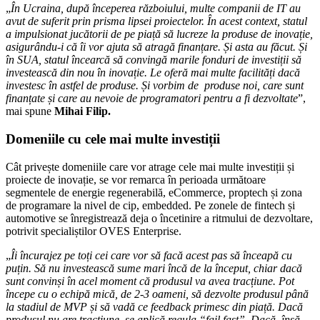
„
În Ucraina, după începerea războiului, multe companii de IT au
avut de suferit prin prisma lipsei proiectelor. În acest context, statul
a impulsionat jucătorii de pe piață să lucreze la produse de inovație,
asigurându-i că îi vor ajuta să atragă finanțare. Și asta au făcut. Și
în SUA, statul încearcă să convingă marile fonduri de investiții să
investească din nou în inovație. Le oferă mai multe facilități dacă
investesc în astfel de produse. Și vorbim de produse noi, care sunt
finanțate și care au nevoie de programatori pentru a fi dezvoltate
”,
mai spune
Mihai Filip.
Domeniile cu cele mai multe investiții
Cât privește domeniile care vor atrage cele mai multe investiții și
proiecte de inovație, se vor remarca în perioada următoare
segmentele de energie regenerabilă, eCommerce, proptech și zona
de programare la nivel de cip, embedded. Pe zonele de fintech și
automotive se înregistrează deja o încetinire a ritmului de dezvoltare,
potrivit specialiștilor OVES Enterprise.
„
Îi încurajez pe toți cei care vor să facă acest pas să înceapă cu
puțin. Să nu investească sume mari încă de la început, chiar dacă
sunt convinși în acel moment că produsul va avea tracțiune. Pot
începe cu o echipă mică, de 2-3 oameni, să dezvolte produsul până
la stadiul de MVP și să vadă ce feedback primesc din piață. Dacă
produsul nu are tracțiune, se aplică regula “fail fast”. Dacă, însă,