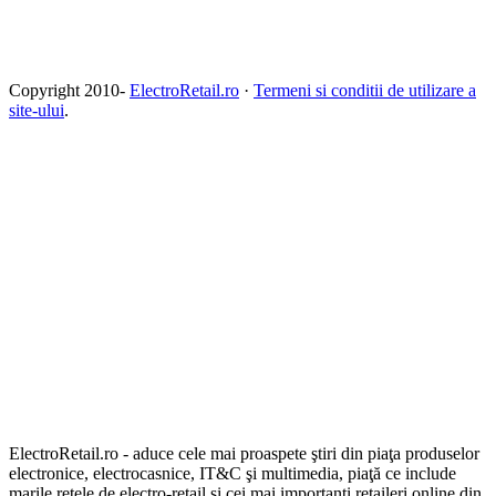
Copyright 2010-
ElectroRetail.ro
·
Termeni si conditii de utilizare a
site-ului
.
ElectroRetail.ro - aduce cele mai proaspete ştiri din piaţa produselor
electronice, electrocasnice, IT&C şi multimedia, piaţă ce include
marile reţele de electro-retail şi cei mai importanţi retaileri online din