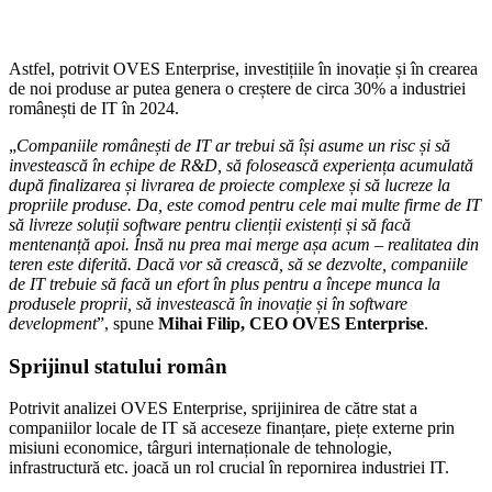
Astfel, potrivit OVES Enterprise, investițiile în inovație și în crearea
de noi produse ar putea genera o creștere de circa 30% a industriei
românești de IT în 2024.
„
Companiile românești de IT ar trebui să își asume un risc și să
investească în echipe de R&D, să folosească experiența acumulată
după finalizarea și livrarea de proiecte complexe și să lucreze la
propriile produse. Da, este comod pentru cele mai multe firme de IT
să livreze soluții software pentru clienții existenți și să facă
mentenanță apoi. Însă nu prea mai merge așa acum – realitatea din
teren este diferită. Dacă vor să crească, să se dezvolte, companiile
de IT trebuie să facă un efort în plus pentru a începe munca la
produsele proprii, să investească în inovație și în software
development
”, spune
Mihai Filip, CEO OVES Enterprise
.
Sprijinul statului român
Potrivit analizei OVES Enterprise, sprijinirea de către stat a
companiilor locale de IT să acceseze finanțare, piețe externe prin
misiuni economice, târguri internaționale de tehnologie,
infrastructură etc. joacă un rol crucial în repornirea industriei IT.