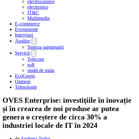
electrocasnice
electronice
IT&C
Multimedia
E-commerce
Evenimente
Interviuri
Analize
Sinteza saptamanii
Servicii
Telecom
soft
studii de piata
EcoGreen
Oameni
Tehnologie
OVES Enterprise: investițiile în inovație
și în crearea de noi produse ar putea
genera o creștere de circa 30% a
industriei locale de IT în 2024
de
Andreea Tudor