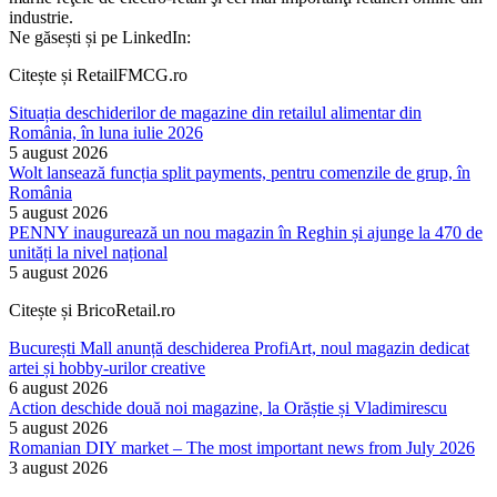
industrie.
Ne găsești și pe LinkedIn:
Citește și RetailFMCG.ro
Situația deschiderilor de magazine din retailul alimentar din
România, în luna iulie 2026
5 august 2026
Wolt lansează funcția split payments, pentru comenzile de grup, în
România
5 august 2026
PENNY inaugurează un nou magazin în Reghin și ajunge la 470 de
unități la nivel național
5 august 2026
Citește și BricoRetail.ro
București Mall anunță deschiderea ProfiArt, noul magazin dedicat
artei și hobby-urilor creative
6 august 2026
Action deschide două noi magazine, la Orăștie și Vladimirescu
5 august 2026
Romanian DIY market – The most important news from July 2026
3 august 2026