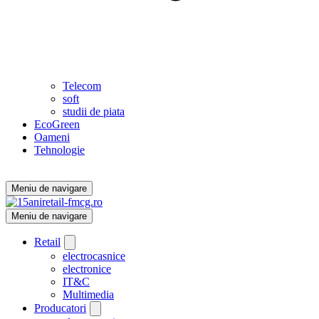
Telecom
soft
studii de piata
EcoGreen
Oameni
Tehnologie
Meniu de navigare
Meniu de navigare
Retail
electrocasnice
electronice
IT&C
Multimedia
Producatori