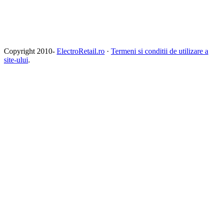
Copyright 2010-
ElectroRetail.ro
·
Termeni si conditii de utilizare a
site-ului
.