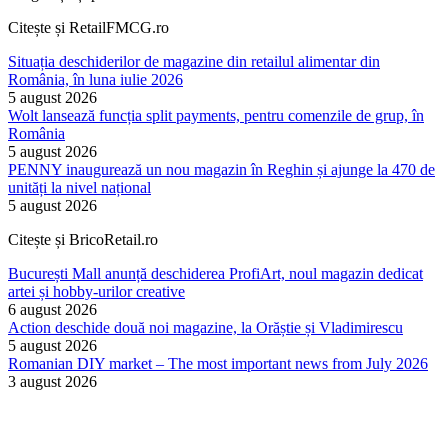
Citește și RetailFMCG.ro
Situația deschiderilor de magazine din retailul alimentar din
România, în luna iulie 2026
5 august 2026
Wolt lansează funcția split payments, pentru comenzile de grup, în
România
5 august 2026
PENNY inaugurează un nou magazin în Reghin și ajunge la 470 de
unități la nivel național
5 august 2026
Citește și BricoRetail.ro
București Mall anunță deschiderea ProfiArt, noul magazin dedicat
artei și hobby-urilor creative
6 august 2026
Action deschide două noi magazine, la Orăștie și Vladimirescu
5 august 2026
Romanian DIY market – The most important news from July 2026
3 august 2026