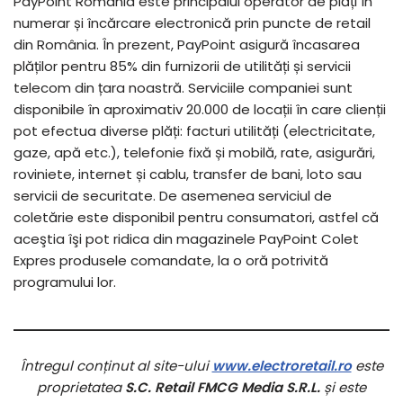
PayPoint România este principalul operator de plăți în
numerar și încărcare electronică prin puncte de retail
din România. În prezent, PayPoint asigură încasarea
plăților pentru 85% din furnizorii de utilități și servicii
telecom din țara noastră. Serviciile companiei sunt
disponibile în aproximativ 20.000 de locații în care clienții
pot efectua diverse plăți: facturi utilități (electricitate,
gaze, apă etc.), telefonie fixă și mobilă, rate, asigurări,
roviniete, internet și cablu, transfer de bani, loto sau
servicii de securitate. De asemenea serviciul de
coletărie este disponibil pentru consumatori, astfel că
aceştia îşi pot ridica din magazinele PayPoint Colet
Expres produsele comandate, la o oră potrivită
programului lor.
Întregul conținut al site-ului
www.electroretail.ro
este
proprietatea
S.C. Retail FMCG Media S.R.L.
și este