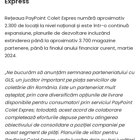
Express
Rețeaua PayPoint Colet Expres numără aproximativ
2.300 de locații la nivel național și este într-o continuă
expansiune, planurile de dezvoltare incluzând
extinderea până la aproximativ 3.700 magazine
partenere, până la finalul anului financiar curent, martie
2024.
„Ne bucurăm să anunțăm semnarea parteneriatului cu
GLS, un jucător important pe piața serviciilor de
coletărie din România. Este un parteneriat mult
așteptat, prin care diversificăm opțiunile de livrare
disponibile pentru consumatori prin serviciul PayPoint
Colet Expres; totodată, acest acord de colaborare
completează eforturile depuse pentru atingerea
obiectivului de consolidare a poziției companiei pe
acest segment de plăți. Planurile de viitor pentru
PayPoint Colet Expres, unde lucrăm deja cu trei jucători