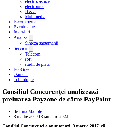
electrocasnice
electronice
IT&C
Multimedia
E-commerce
Evenimente
Interviuri
Analize
Sinteza saptamanii
Servicii
Telecom
soft
studii de piata
EcoGreen
Oameni
Tehnologie
Consiliul Concurenței analizează
preluarea Payzone de către PayPoint
de
Irina Manole
8 martie 2017
13 ianuarie 2023
Consiliul Concurenţei a anunţat azi, 8 martie 2017, că