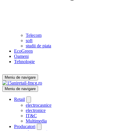
Telecom
soft
studii de piata
EcoGreen
Oameni
Tehnologie
Meniu de navigare
Meniu de navigare
Retail
electrocasnice
electronice
IT&C
Multimedia
Producatori