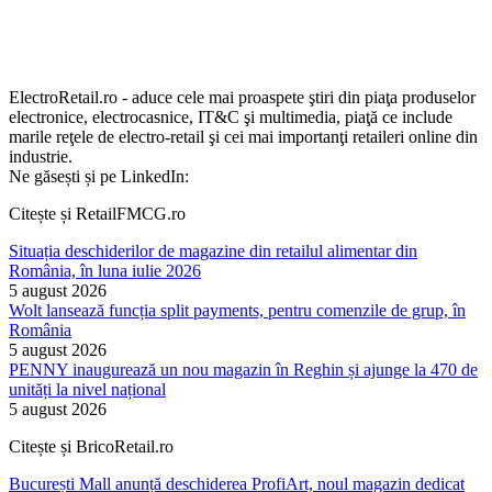
ElectroRetail.ro - aduce cele mai proaspete ştiri din piaţa produselor
electronice, electrocasnice, IT&C şi multimedia, piaţă ce include
marile reţele de electro-retail şi cei mai importanţi retaileri online din
industrie.
Ne găsești și pe LinkedIn:
Citește și RetailFMCG.ro
Situația deschiderilor de magazine din retailul alimentar din
România, în luna iulie 2026
5 august 2026
Wolt lansează funcția split payments, pentru comenzile de grup, în
România
5 august 2026
PENNY inaugurează un nou magazin în Reghin și ajunge la 470 de
unități la nivel național
5 august 2026
Citește și BricoRetail.ro
București Mall anunță deschiderea ProfiArt, noul magazin dedicat