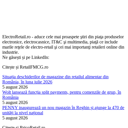
ElectroRetail.ro - aduce cele mai proaspete ştiri din piaţa produselor
electronice, electrocasnice, IT&C şi multimedia, piaţă ce include
marile reţele de electro-retail şi cei mai importanţi retaileri online din
industrie.
Ne găsești și pe LinkedIn:
Citește și RetailFMCG.ro
Situația deschiderilor de magazine din retailul alimentar din
România, în luna iulie 2026
5 august 2026
Wolt lansează funcția split payments, pentru comenzile de grup, în
România
5 august 2026
PENNY inaugurează un nou magazin în Reghin și ajunge la 470 de
unități la nivel național
5 august 2026
Citește și BricoRetail.ro