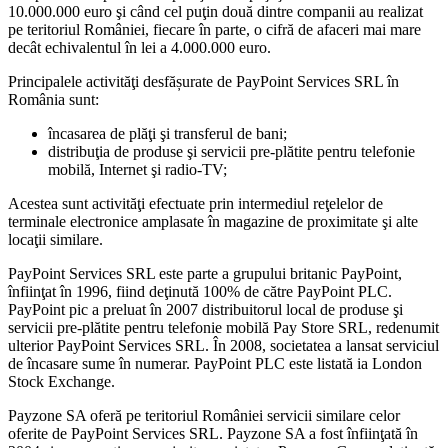
10.000.000 euro şi când cel puţin două dintre companii au realizat
pe teritoriul României, fiecare în parte, o cifră de afaceri mai mare
decât echivalentul în lei a 4.000.000 euro.
Principalele activităţi desfășurate de PayPoint Services SRL în
România sunt:
încasarea de plăţi şi transferul de bani;
distribuţia de produse şi servicii pre-plătite pentru telefonie
mobilă, Internet şi radio-TV;
Acestea sunt activităţi efectuate prin intermediul reţelelor de
terminale electronice amplasate în magazine de proximitate şi alte
locaţii similare.
PayPoint Services SRL este parte a grupului britanic PayPoint,
înfiinţat în 1996, fiind deţinută 100% de către PayPoint PLC.
PayPoint pic a preluat în 2007 distribuitorul local de produse şi
servicii pre-plătite pentru telefonie mobilă Pay Store SRL, redenumit
ulterior PayPoint Services SRL. În 2008, societatea a lansat serviciul
de încasare sume în numerar. PayPoint PLC este listată ia London
Stock Exchange.
Payzone SA oferă pe teritoriul României servicii similare celor
oferite de PayPoint Services SRL. Payzone SA a fost înfiinţată în