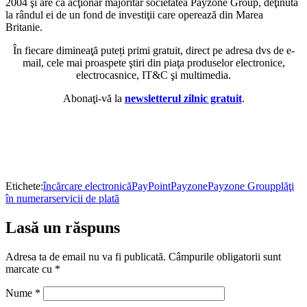
2004 şi are ca acţionar majoritar societatea Payzone Group, deţinută
la rândul ei de un fond de investiţii care operează din Marea
Britanie.
În fiecare dimineaţă puteți primi gratuit, direct pe adresa dvs de e-
mail, cele mai proaspete ştiri din piaţa produselor electronice,
electrocasnice, IT&C şi multimedia.
Abonaţi-vă la
newsletterul zilnic gratuit
.
Etichete:
încărcare electronică
PayPoint
Payzone
Payzone Group
plăţi
în numerar
servicii de plată
Lasă un răspuns
Adresa ta de email nu va fi publicată.
Câmpurile obligatorii sunt
marcate cu
*
Nume
*