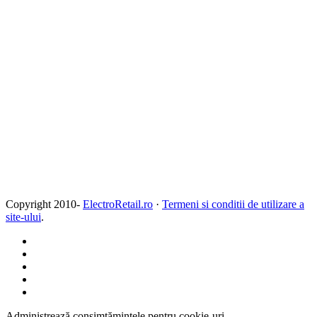
Copyright 2010-
ElectroRetail.ro
·
Termeni si conditii de utilizare a
site-ului
.
Administrează consimțămintele pentru cookie-uri