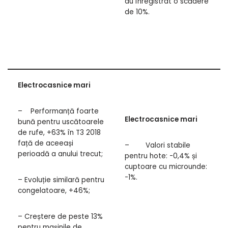
au înregistrat o scădere
de 10%.
Electrocasnice mari
– Performanță foarte
Electrocasnice mari
bună pentru uscătoarele
de rufe, +63% în T3 2018
față de aceeași
– Valori stabile
perioadă a anului trecut;
pentru hote: -0,4% și
cuptoare cu microunde:
-1%.
– Evoluție similară pentru
congelatoare, +46%;
– Creștere de peste 13%
pentru mașinile de