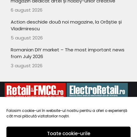
magazin dedicat artei și hobby-urilor creative
6 august 2026
Action deschide două noi magazine, la Orăștie și
Vladimirescu
5 august 2026
Romanian DIY market – The most important news
from July 2026
3 august 2026
Folosim cookie-uri în website-ul nostru pentru a oferi o experiență
cât mai plăcută vizitatorilor noștri.
Copyright 2010-
ElectroRetail.ro
·
Termeni si conditii de utilizare a
site-ului
.
Toate cookie-urile