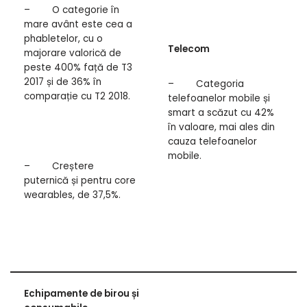
– O categorie în
mare avânt este cea a
phabletelor, cu o
Telecom
majorare valorică de
peste 400% față de T3
2017 și de 36% în
– Categoria
comparație cu T2 2018.
telefoanelor mobile și
smart a scăzut cu 42%
în valoare, mai ales din
cauza telefoanelor
mobile.
– Creștere
puternică și pentru core
wearables, de 37,5%.
Echipamente de birou și