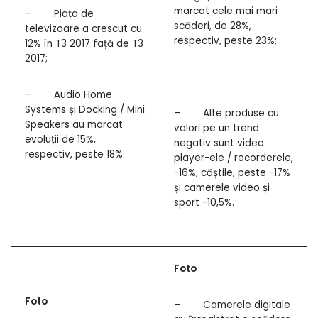
marcat cele mai mari
– Piața de
scăderi, de 28%,
televizoare a crescut cu
respectiv, peste 23%;
12% în T3 2017 față de T3
2017;
– Audio Home
Systems și Docking / Mini
– Alte produse cu
Speakers au marcat
valori pe un trend
evoluții de 15%,
negativ sunt video
respectiv, peste 18%.
player-ele / recorderele,
-16%, căștile, peste -17%
și camerele video și
sport -10,5%.
Foto
Foto
– Camerele digitale