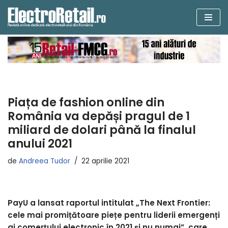
Sari
la
conținut
Piața de fashion online din
România va depăși pragul de 1
miliard de dolari până la finalul
anului 2021
de
Andreea Tudor
22 aprilie 2021
PayU a lansat raportul intitulat „The Next Frontier:
cele mai promițătoare piețe pentru liderii emergenți
ai comerțului electronic în 2021 și nu numai”, care