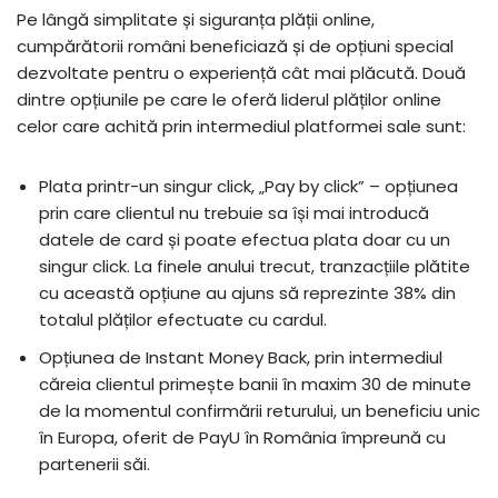
Pe lângă simplitate și siguranța plății online,
cumpărătorii români beneficiază și de opțiuni special
dezvoltate pentru o experiență cât mai plăcută. Două
dintre opțiunile pe care le oferă liderul plăților online
celor care achită prin intermediul platformei sale sunt:
Plata printr-un singur click, „Pay by click” – opțiunea
prin care clientul nu trebuie sa își mai introducă
datele de card și poate efectua plata doar cu un
singur click. La finele anului trecut, tranzacțiile plătite
cu această opțiune au ajuns să reprezinte 38% din
totalul plăților efectuate cu cardul.
Opțiunea de Instant Money Back, prin intermediul
căreia clientul primește banii în maxim 30 de minute
de la momentul confirmării returului, un beneficiu unic
în Europa, oferit de PayU în România împreună cu
partenerii săi.