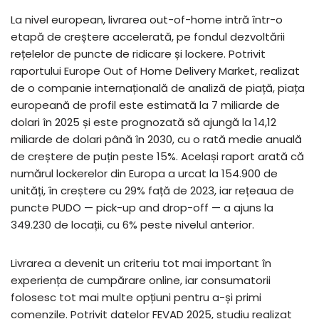
La nivel european, livrarea out-of-home intră într-o
etapă de creștere accelerată, pe fondul dezvoltării
rețelelor de puncte de ridicare și lockere. Potrivit
raportului Europe Out of Home Delivery Market, realizat
de o companie internațională de analiză de piață, piața
europeană de profil este estimată la 7 miliarde de
dolari în 2025 și este prognozată să ajungă la 14,12
miliarde de dolari până în 2030, cu o rată medie anuală
de creștere de puțin peste 15%. Același raport arată că
numărul lockerelor din Europa a urcat la 154.900 de
unități, în creștere cu 29% față de 2023, iar rețeaua de
puncte PUDO — pick-up and drop-off — a ajuns la
349.230 de locații, cu 6% peste nivelul anterior.
Livrarea a devenit un criteriu tot mai important în
experiența de cumpărare online, iar consumatorii
folosesc tot mai multe opțiuni pentru a-și primi
comenzile. Potrivit datelor FEVAD 2025, studiu realizat