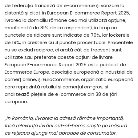
de federația franceză de e-commerce și vânzare la
distanță și citat în European E-commerce Report 2025,
livrarea la domiciliu rămâne cea mai utilizată opțiune,
menționată de 81% dintre respondenți, în timp ce
punctele de ridicare sunt indicate de 70%, iar lockerele
de 19%, în creștere cu 4 puncte procentuale. Procentele
nu se exclud reciproc, ci arată cât de frecvent sunt
utilizate sau preferate aceste opțiuni de livrare.
European E-commerce Report 2025 este publicat de
Ecommerce Europe, asociația europeană a industriei de
comerț online, și EuroCommerce, organizația europeană
care reprezintă retailul și comerțul en-gros, și
analizează piețele de e-commerce din 38 de țări
europene.
„
În România, livrarea la adresă rămâne importantă,
însă relevanța livrării out-of-home crește pe măsură
ce rețeaua ajunge mai aproape de consumator.