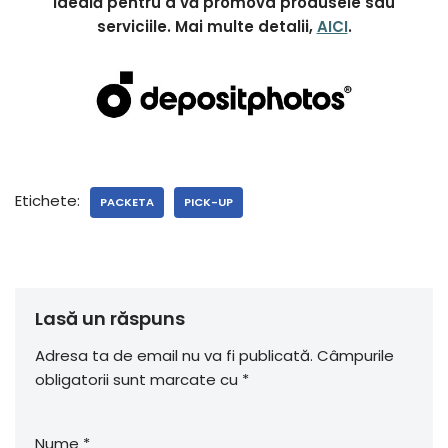
ideală pentru a vă promova produsele sau
serviciile. Mai multe detalii,
AICI
.
Etichete:
PACKETA
PICK-UP
Lasă un răspuns
Adresa ta de email nu va fi publicată.
Câmpurile
obligatorii sunt marcate cu
*
Nume
*