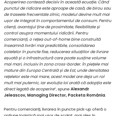
Acoperirea contează decisiv în această ecuație. Când
punctul de ridicare este aproape de casă, de birou sau
de traseele frecventate zilnic, modelul devine mult mai
ușor de integrat în comportamentul de consum. Pentru
clienți, avantajul ține de proximitate, flexibilitate și
control asupra momentului ridicării. Pentru
comercianți, o rețea out-of-home bine construită
înseamnă livrări mai predictibile, consolidarea
coletelor în puncte fixe, reducerea situațiilor de livrare
eșuată și o infrastructură care poate susține volume
mai mari, inclusiv în zona cross-border. În piețele mai
mature din Europa Centrală și de Est, unde densitatea
rețelelor este mai mare, acest model are deja un rol
mult mai puternic, iar evoluția loi arată că adopția este
direct legată de acoperire
”, spune
Alexandr
Jeleascov, Managing Director, Packeta România
.
Pentru comercianți, livrarea în puncte pick-up oferă o
opțiune logistică mai ușor de scalat, mai ales în