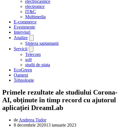
electrocasnice
electronice
IT&C
Multimedia
E-commerce
Evenimente
Interviuri
Analize
Sinteza saptamanii
Servicii
Telecom
soft
studii de piata
EcoGreen
Oameni
Tehnologie
Primele rezultate ale studiului Corona-
AI, obținute în timp record cu ajutorul
aplicației DreamLab
de
Andreea Tudor
8 decembrie 2020
13 ianuarie 2023