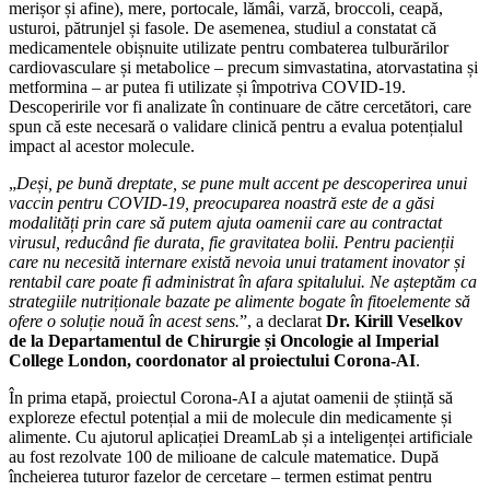
merișor și afine), mere, portocale, lămâi, varză, broccoli, ceapă,
usturoi, pătrunjel și fasole. De asemenea, studiul a constatat că
medicamentele obișnuite utilizate pentru combaterea tulburărilor
cardiovasculare și metabolice – precum simvastatina, atorvastatina și
metformina – ar putea fi utilizate și împotriva COVID-19.
Descoperirile vor fi analizate în continuare de către cercetători, care
spun că este necesară o validare clinică pentru a evalua potențialul
impact al acestor molecule.
„
Deși, pe bună dreptate, se pune mult accent pe descoperirea unui
vaccin pentru COVID-19, preocuparea noastră este de a găsi
modalități prin care să putem ajuta oamenii care au contractat
virusul, reducând fie durata, fie gravitatea bolii. Pentru pacienții
care nu necesită internare există nevoia unui tratament inovator și
rentabil care poate fi administrat în afara spitalului. Ne așteptăm ca
strategiile nutriționale bazate pe alimente bogate în fitoelemente să
ofere o soluție nouă în acest sens.
”, a declarat
Dr. Kirill Veselkov
de la Departamentul de Chirurgie și Oncologie al Imperial
College London, coordonator al proiectului Corona-AI
.
În prima etapă, proiectul Corona-AI a ajutat oamenii de știință să
exploreze efectul potențial a mii de molecule din medicamente și
alimente. Cu ajutorul aplicației DreamLab și a inteligenței artificiale
au fost rezolvate 100 de milioane de calcule matematice. După
încheierea tuturor fazelor de cercetare – termen estimat pentru