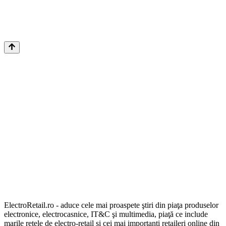
ElectroRetail.ro - aduce cele mai proaspete ştiri din piaţa produselor
electronice, electrocasnice, IT&C şi multimedia, piaţă ce include
marile reţele de electro-retail şi cei mai importanţi retaileri online din