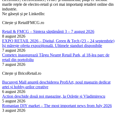
marile reţele de electro-retail şi cei mai importanţi retaileri online din
industrie.
Ne găsești și pe LinkedIn:
Citește și RetailFMCG.ro
Retail & FMCG – Sinteza săptămânii 3 – 7 august 2026
8 august 2026
EXPO RETAIL 2026 – Digital, Green & Tech (23 – 24 septembrie)
își mărește oferta expozițională. Ultimele standuri disponibile
7 august 2026
Cometex inaugurează Târgu Neamț Retail Park, al 18-lea parc de
retail din portofoliu
7 august 2026
Citește și BricoRetail.ro
București Mall anunță deschiderea ProfiArt, noul magazin dedicat
artei și hobby-urilor creative
6 august 2026
Action deschide două noi magazine, la Orăștie și Vladimirescu
5 august 2026
Romanian DIY market – The most important news from July 2026
3 august 2026