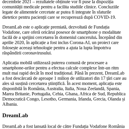
decembrie 2021 – rezultatele obținute vor fi puse la dispoziția
comunității medicale pentru a facilita studiile clinice. Concluziile
legate de alimentele cercetate ar putea fi integrate în sfaturile
dietetice pentru pacienții care se recuperează după COVID-19.
DreamLab este o aplicație premiată, dezvoltată de Fundația
Vodafone, care oferă oricărui posesor de smartphone o modalitate
facilă de a sprijini cercetarea în domeniul cancerului
.
Începând din
aprilie 2020, în aplicație a fost inclus Corona-AI, un proiect care
folosește aceeași tehnologie pentru a ajuta la lupta împotriva
răspândirii coronavirusului.
Aplicația mobilă utilizează puterea comună de procesare a
smartphone-urilor pentru a efectua calcule complexe într-un ritm
mult mai rapid decât în mod tradițional. Până în prezent, DreamLab
a fost descărcată de aproape 1 milion de utilizatori din 17 țări care au
ales să susțină cercetarea științifică. În acest moment, aplicația este
disponibilă în România, Australia, Italia, Noua Zeelandă, Spania,
Marea Britanie, Portugalia, Cehia, Ghana, Africa de Sud, Republica
Democratică Congo, Lesotho, Germania, Irlanda, Grecia, Olanda și
Albania.
DreamLab
DreamLab a fost lansată local de către Fundația Vodafone România