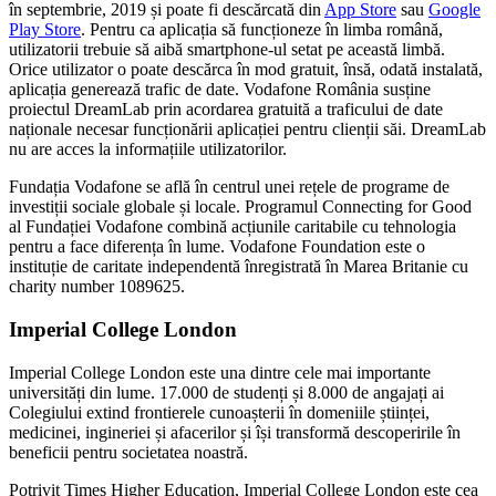
în septembrie, 2019 și poate fi descărcată din
App Store
sau
Google
Play Store
. Pentru ca aplicația să funcționeze în limba română,
utilizatorii trebuie să aibă smartphone-ul setat pe această limbă.
Orice utilizator o poate descărca în mod gratuit, însă, odată instalată,
aplicația generează trafic de date. Vodafone România susține
proiectul DreamLab prin acordarea gratuită a traficului de date
naționale necesar funcționării aplicației pentru clienții săi. DreamLab
nu are acces la informațiile utilizatorilor.
Fundația Vodafone se află în centrul unei rețele de programe de
investiții sociale globale și locale. Programul Connecting for Good
al Fundației Vodafone combină acțiunile caritabile cu tehnologia
pentru a face diferența în lume. Vodafone Foundation este o
instituție de caritate independentă înregistrată în Marea Britanie cu
charity number 1089625.
Imperial College London
Imperial College London este una dintre cele mai importante
universități din lume. 17.000 de studenți și 8.000 de angajați ai
Colegiului extind frontierele cunoașterii în domeniile științei,
medicinei, ingineriei și afacerilor și își transformă descoperirile în
beneficii pentru societatea noastră.
Potrivit Times Higher Education, Imperial College London este cea