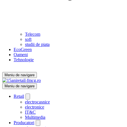
Telecom
soft
studii de piata
EcoGreen
Oameni
Tehnologie
Meniu de navigare
Meniu de navigare
Retail
electrocasnice
electronice
IT&C
Multimedia
Producatori