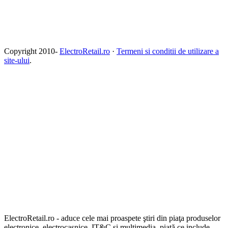
Copyright 2010-
ElectroRetail.ro
·
Termeni si conditii de utilizare a
site-ului
.
ElectroRetail.ro - aduce cele mai proaspete ştiri din piaţa produselor
electronice, electrocasnice, IT&C şi multimedia, piaţă ce include