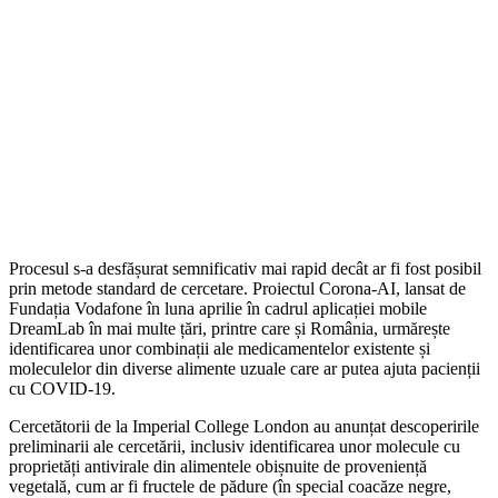
Procesul s-a desfășurat semnificativ mai rapid decât ar fi fost posibil
prin metode standard de cercetare. Proiectul Corona-AI, lansat de
Fundația Vodafone în luna aprilie în cadrul aplicației mobile
DreamLab în mai multe țări, printre care și România, urmărește
identificarea unor combinații ale medicamentelor existente și
moleculelor din diverse alimente uzuale care ar putea ajuta pacienții
cu COVID-19.
Cercetătorii de la Imperial College London au anunțat descoperirile
preliminarii ale cercetării, inclusiv identificarea unor molecule cu
proprietăți antivirale din alimentele obișnuite de proveniență
vegetală, cum ar fi fructele de pădure (în special coacăze negre,