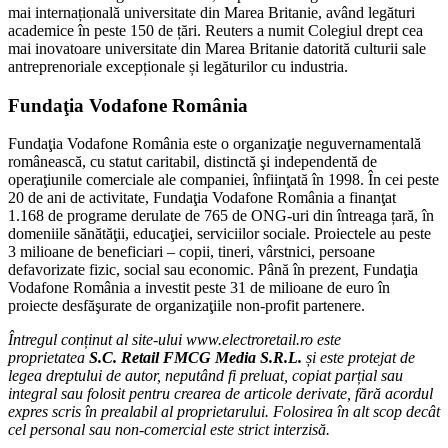
mai internațională universitate din Marea Britanie, având legături
academice în peste 150 de țări. Reuters a numit Colegiul drept cea
mai inovatoare universitate din Marea Britanie datorită culturii sale
antreprenoriale excepționale și legăturilor cu industria.
Fundaţia Vodafone România
Fundaţia Vodafone România este o organizaţie neguvernamentală
românească, cu statut caritabil, distinctă şi independentă de
operaţiunile comerciale ale companiei, înfiinţată în 1998. În cei peste
20 de ani de activitate, Fundaţia Vodafone România a finanţat
1.168 de programe derulate de 765 de ONG-uri din întreaga țară, în
domeniile sănătăţii, educaţiei, serviciilor sociale. Proiectele au peste
3 milioane de beneficiari – copii, tineri, vârstnici, persoane
defavorizate fizic, social sau economic. Până în prezent, Fundaţia
Vodafone România a investit peste 31 de milioane de euro în
proiecte desfăşurate de organizaţiile non-profit partenere.
Întregul conținut al site-ului www.electroretail.ro este
proprietatea
S.C. Retail FMCG Media S.R.L.
și este protejat de
legea dreptului de autor, neputând fi preluat, copiat parțial sau
integral sau folosit pentru crearea de articole derivate, fără acordul
expres scris în prealabil al proprietarului. Folosirea în alt scop decât
cel personal sau non-comercial este strict interzisă.