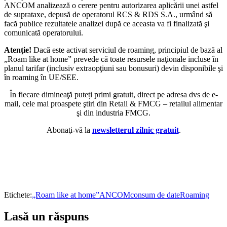
ANCOM analizează o cerere pentru autorizarea aplicării unei astfel
de suprataxe, depusă de operatorul RCS & RDS S.A., urmând să
facă publice rezultatele analizei după ce aceasta va fi finalizată şi
comunicată operatorului.
Atenție!
Dacă este activat serviciul de roaming, principiul de bază al
„Roam like at home” prevede că toate resursele naţionale incluse în
planul tarifar (inclusiv extraopţiuni sau bonusuri) devin disponibile şi
în roaming în UE/SEE.
În fiecare dimineaţă puteți primi gratuit, direct pe adresa dvs de e-
mail, cele mai proaspete ştiri din Retail & FMCG – retailul alimentar
şi din industria FMCG.
Abonaţi-vă la
newsletterul zilnic gratuit
.
Etichete:
„Roam like at home”
ANCOM
consum de date
Roaming
Lasă un răspuns