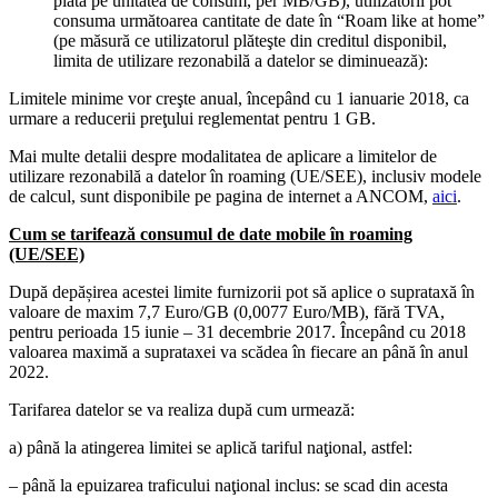
plata pe unitatea de consum, per MB/GB), utilizatorii pot
consuma următoarea cantitate de date în “Roam like at home”
(pe măsură ce utilizatorul plăteşte din creditul disponibil,
limita de utilizare rezonabilă a datelor se diminuează):
Limitele minime vor creşte anual, începând cu 1 ianuarie 2018, ca
urmare a reducerii preţului reglementat pentru 1 GB.
Mai multe detalii despre modalitatea de aplicare a limitelor de
utilizare rezonabilă a datelor în roaming (UE/SEE), inclusiv modele
de calcul, sunt disponibile pe pagina de internet a ANCOM,
aici
.
Cum se tarifează consumul de date mobile în roaming
(UE/SEE)
După depășirea acestei limite furnizorii pot să aplice o suprataxă în
valoare de maxim 7,7 Euro/GB (0,0077 Euro/MB), fără TVA,
pentru perioada 15 iunie – 31 decembrie 2017. Începând cu 2018
valoarea maximă a suprataxei va scădea în fiecare an până în anul
2022.
Tarifarea datelor se va realiza după cum urmează:
a) până la atingerea limitei se aplică tariful naţional, astfel:
– până la epuizarea traficului naţional inclus: se scad din acesta