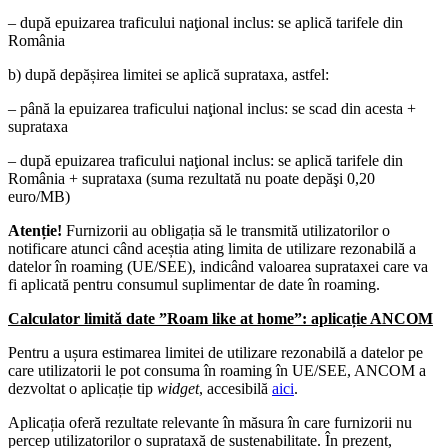
– după epuizarea traficului naţional inclus: se aplică tarifele din
România
b) după depășirea limitei se aplică suprataxa, astfel:
– până la epuizarea traficului naţional inclus: se scad din acesta +
suprataxa
– după epuizarea traficului naţional inclus: se aplică tarifele din
România + suprataxa (suma rezultată nu poate depăşi 0,20
euro/MB)
Atenție!
Furnizorii au obligația să le transmită utilizatorilor o
notificare atunci când aceștia ating limita de utilizare rezonabilă a
datelor în roaming (UE/SEE), indicând valoarea suprataxei care va
fi aplicată pentru consumul suplimentar de date în roaming.
Calculator limită date ”Roam like at home”: aplicație ANCOM
Pentru a ușura estimarea limitei de utilizare rezonabilă a datelor pe
care utilizatorii le pot consuma în roaming în UE/SEE, ANCOM a
dezvoltat o aplicație tip
widget
, accesibilă
aici
.
Aplicația oferă rezultate relevante în măsura în care furnizorii nu
percep utilizatorilor o suprataxă de sustenabilitate. În prezent,