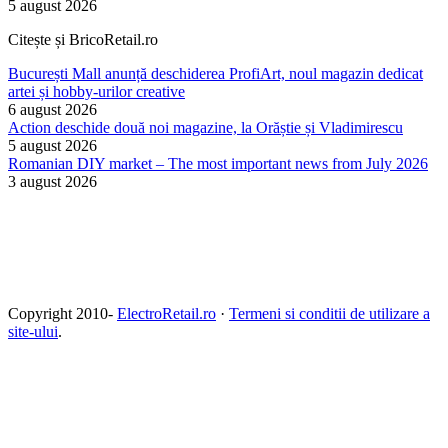
5 august 2026
Citește și BricoRetail.ro
București Mall anunță deschiderea ProfiArt, noul magazin dedicat
artei și hobby-urilor creative
6 august 2026
Action deschide două noi magazine, la Orăștie și Vladimirescu
5 august 2026
Romanian DIY market – The most important news from July 2026
3 august 2026
Copyright 2010-
ElectroRetail.ro
·
Termeni si conditii de utilizare a
site-ului
.