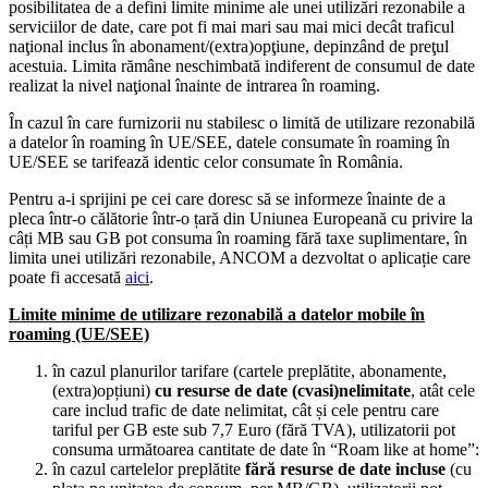
posibilitatea de a defini limite minime ale unei utilizări rezonabile a
serviciilor de date, care pot fi mai mari sau mai mici decât traficul
naţional inclus în abonament/(extra)opţiune, depinzând de preţul
acestuia. Limita rămâne neschimbată indiferent de consumul de date
realizat la nivel naţional înainte de intrarea în roaming.
În cazul în care furnizorii nu stabilesc o limită de utilizare rezonabilă
a datelor în roaming în UE/SEE, datele consumate în roaming în
UE/SEE se tarifează identic celor consumate în România.
Pentru a-i sprijini pe cei care doresc să se informeze înainte de a
pleca într-o călătorie într-o țară din Uniunea Europeană cu privire la
câți MB sau GB pot consuma în roaming fără taxe suplimentare, în
limita unei utilizări rezonabile, ANCOM a dezvoltat o aplicație care
poate fi accesată
aici
.
Limite minime de utilizare rezonabilă a datelor mobile în
roaming (UE/SEE)
în cazul planurilor tarifare (cartele preplătite, abonamente,
(extra)opțiuni)
cu resurse de
date (cvasi)nelimitate
, atât cele
care includ trafic de date nelimitat, cât și cele pentru care
tariful per GB este sub 7,7 Euro (fără TVA), utilizatorii pot
consuma următoarea cantitate de date în “Roam like at home”:
în cazul cartelelor preplătite
fără resurse de date incluse
(cu