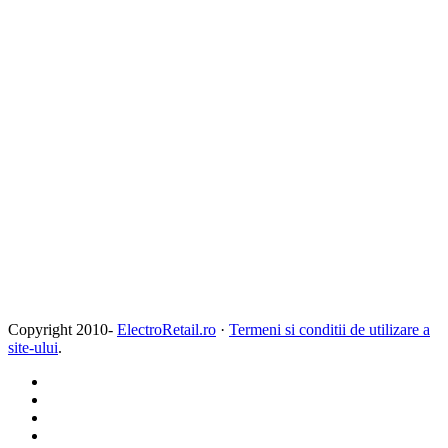
Copyright 2010-
ElectroRetail.ro
·
Termeni si conditii de utilizare a
site-ului
.