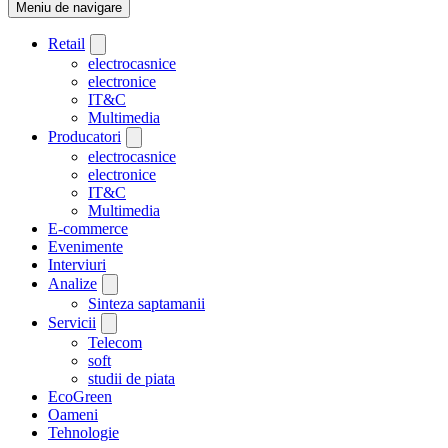
Meniu de navigare
Retail
electrocasnice
electronice
IT&C
Multimedia
Producatori
electrocasnice
electronice
IT&C
Multimedia
E-commerce
Evenimente
Interviuri
Analize
Sinteza saptamanii
Servicii
Telecom
soft
studii de piata
EcoGreen
Oameni
Tehnologie