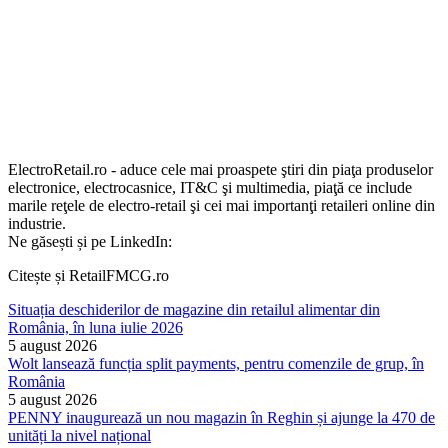
ElectroRetail.ro - aduce cele mai proaspete ştiri din piaţa produselor
electronice, electrocasnice, IT&C şi multimedia, piaţă ce include
marile reţele de electro-retail şi cei mai importanţi retaileri online din
industrie.
Ne găsești și pe LinkedIn:
Citește și RetailFMCG.ro
Situația deschiderilor de magazine din retailul alimentar din
România, în luna iulie 2026
5 august 2026
Wolt lansează funcția split payments, pentru comenzile de grup, în
România
5 august 2026
PENNY inaugurează un nou magazin în Reghin și ajunge la 470 de
unități la nivel național