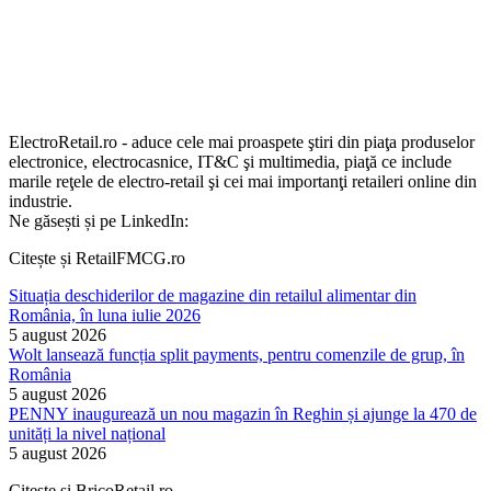
ElectroRetail.ro - aduce cele mai proaspete ştiri din piaţa produselor
electronice, electrocasnice, IT&C şi multimedia, piaţă ce include
marile reţele de electro-retail şi cei mai importanţi retaileri online din
industrie.
Ne găsești și pe LinkedIn:
Citește și RetailFMCG.ro
Situația deschiderilor de magazine din retailul alimentar din
România, în luna iulie 2026
5 august 2026
Wolt lansează funcția split payments, pentru comenzile de grup, în
România
5 august 2026
PENNY inaugurează un nou magazin în Reghin și ajunge la 470 de
unități la nivel național
5 august 2026
Citește și BricoRetail.ro