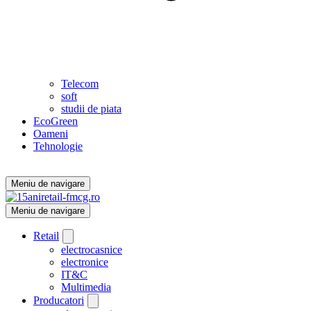
Telecom
soft
studii de piata
EcoGreen
Oameni
Tehnologie
Meniu de navigare
Meniu de navigare
Retail
electrocasnice
electronice
IT&C
Multimedia
Producatori