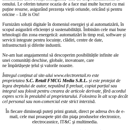
omului. Le oferim tuturor ocazia
de a face mai multe lucruri cu mai
puține resurse
, asigurând prezența vieții oriunde, oricând și pentru
oricine –
Life is On!
Furnizăm soluții digitale
în domeniul energiei și al automatizării
, în
scopul asigurării
eficienței și sustenabilității
. Îmbinăm cele mai bune
tehnologii din zona energetică: automatizări în timp real, software și
servicii integrate pentru locuințe, clădiri, centre de date,
infrastructură și diferite industrii.
Ne-am luat angajamentul să descoperim posibilitățile infinite ale
unei
comunități deschise, globale, inovatoare
, care
ne împărtășește
țelul și valorile noastre.
Întregul conținut al site-ului www.electroretail.ro este
proprietatea
S.C. Retail FMCG Media S.R.L.
și este protejat de
legea dreptului de autor, neputând fi preluat, copiat parțial sau
integral sau folosit pentru crearea de articole derivate, fără acordul
expres scris în prealabil al proprietarului. Folosirea în alt scop decât
cel personal sau non-comercial este strict interzisă.
În fiecare dimineaţă puteți primi gratuit, direct pe adresa dvs de e-
mail, cele mai proaspete ştiri din piaţa produselor electronice,
electrocasnice, IT&C şi multimedia.