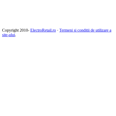
Copyright 2010-
ElectroRetail.ro
·
Termeni si conditii de utilizare a
site-ului
.