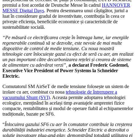
premiul a fost acordat de Deutsche Messe în cadrul
HANNOVER
MESSE Digital Days
.
Pentru desemnarea unui câștigător, juriul a
luat în considerare gradul de inventivitate, contribuția în ceea ce
privește eficiența, beneficiile economice și caracteristicile de
sustenabilitate socială.
“Pe măsură ce electrificarea crește în întreaga lume, iar energiile
regenerabile continuă să se dezvolte, este nevoie de mai multe
dispozitive de control de medie tensiune. Cu noua noastră
tehnologie care înlocuiește gazul cu efect de seră cu aer, am realizat
un pas important către decarbonizarea rețelei și crearea de sisteme
de alimentare cu adevărat verzi”,
a declarat Frederic Godemel,
Executive Vice President of Power Systems la Schneider
Electric.
Comutatorul SM AirSeT de medie tensiune folosește un sistem de
izolare cu aer, combinat cu noua
tehnologie de întrerupere a
vacuumului Shunt (SVI)
. Aceasta permite adoptarea tehnologiei
ecologice, menținând în același timp avantajele amprentei fizice
compacte, rentabilitatea și modul de operare fiabil al echipamentelor
tradiționale, bazate pe SF6.
“
Înlocuirea gazului SF6 cu aer în comutator contribuie la creșterea
durabilității industriei energetice. Schneider Electric a dezvoltat o
soluție inovatoare plug-and-play, demonstrând totodată utilitatea ei