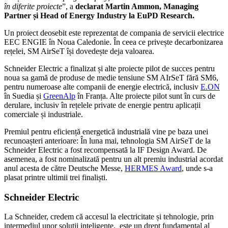
în diferite proiecte
”, a
declarat Martin Ammon, Managing
Partner și Head of Energy Industry la EuPD Research.
Un proiect deosebit este reprezentat de compania de servicii electrice
EEC ENGIE în Noua Caledonie. În ceea ce privește decarbonizarea
rețelei, SM AirSeT își dovedește deja valoarea.
Schneider Electric a finalizat și alte proiecte pilot de succes pentru
noua sa gamă de produse de medie tensiune SM AIrSeT fără SM6,
pentru numeroase alte companii de energie electrică, inclusiv
E.ON
în Suedia și
GreenAlp
în Franța. Alte proiecte pilot sunt în curs de
derulare, inclusiv în rețelele private de energie pentru aplicații
comerciale și industriale.
Premiul pentru eficiență energetică industrială vine pe baza unei
recunoașteri anterioare: În luna mai, tehnologia SM AirSeT de la
Schneider Electric a fost recompensată la IF Design Award. De
asemenea, a fost nominalizată pentru un alt premiu industrial acordat
anul acesta de către Deutsche Messe,
HERMES Award
, unde s-a
plasat printre ultimii trei finaliști.
Schneider Electric
La Schneider, credem că accesul la
electricitate și tehnologie, prin
intermediul unor soluții inteligente,
este un drept fundamental al