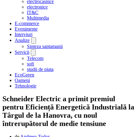
electrocasnice
electronice
IT&C
Multimedia
E-commerce
Evenimente
Interviuri
Analize
Sinteza saptamanii
Servicii
Telecom
soft
studii de piata
EcoGreen
Oameni
Tehnologie
Schneider Electric a primit premiul
pentru Eficiență Energetică Industrială la
Târgul de la Hanovra, cu noul
întrerupătorul de medie tensiune
de
Andreea Tudor