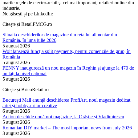
marile reţele de electro-retail şi cei mai importanţi retaileri online din
industrie.
Ne găsești și pe LinkedIn:
Citește și RetailFMCG.ro
Situația deschiderilor de magazine din retailul alimentar din
România, în luna iulie 2026
5 august 2026
Wolt lansează funcția split payments, pentru comenzile de grup, în
România
5 august 2026
PENNY inaugurează un nou magazin în Reghin și ajunge la 470 de
unități la nivel național
5 august 2026
Citește și BricoRetail.ro
București Mall anunță deschiderea ProfiArt, noul magazin dedicat
artei și hobby-urilor creative
6 august 2026
Action deschide două noi magazine, la Orăștie și Vladimirescu
5 august 2026
Romanian DIY market – The most important news from July 2026
3 august 2026