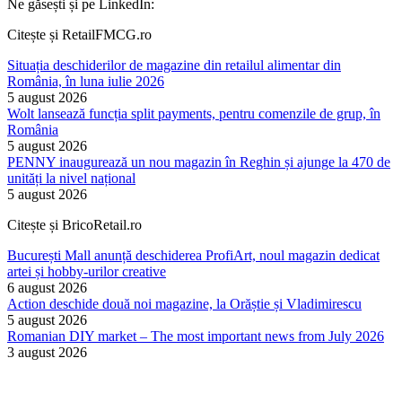
Ne găsești și pe LinkedIn:
Citește și RetailFMCG.ro
Situația deschiderilor de magazine din retailul alimentar din
România, în luna iulie 2026
5 august 2026
Wolt lansează funcția split payments, pentru comenzile de grup, în
România
5 august 2026
PENNY inaugurează un nou magazin în Reghin și ajunge la 470 de
unități la nivel național
5 august 2026
Citește și BricoRetail.ro
București Mall anunță deschiderea ProfiArt, noul magazin dedicat
artei și hobby-urilor creative
6 august 2026
Action deschide două noi magazine, la Orăștie și Vladimirescu
5 august 2026
Romanian DIY market – The most important news from July 2026
3 august 2026