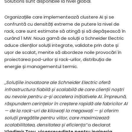
Solutions sunt disponibile la nivel global.
Organizațiile care implementează clustere AI și se
confruntă cu densități extreme de putere la nivel de
rack, care sunt estimate să atingă și să depășească în
curând 1 MW. Noua gamă de soluții a Schneider Electric
aduce clienților soluții integrate, validate prin date și
ușor de scalat, menite să abordeze noile provocări în
proiectarea pod-urilor și rack-urilor, distribuția de
energie și managementul termic.
„
Soluțiile inovatoare ale Schneider Electric oferă
infrastructura fiabilă și scalabilă de care clienții noștri
au nevoie pentru a-și accelera inițiativele AI. Împreună,
răspundem cerințelor în creștere rapidă ale fabricilor AI
— de la rack-uri de kilowați la megawați — și oferim
soluții pregătite pentru viitor, care maximizează
scalabilitatea, densitatea și eficiența
.”a declarat
Vladimir Troy, vicepreședinte pentru ingineria