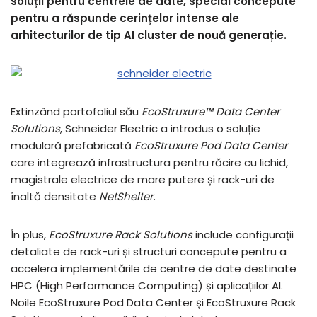
soluții pentru centrele de date, special concepute
pentru a răspunde cerințelor intense ale
arhitecturilor de tip AI cluster de nouă generație.
Extinzând portofoliul său
EcoStruxure™ Data Center
Solutions
, Schneider Electric a introdus o soluție
modulară prefabricată
EcoStruxure Pod Data Center
care integrează infrastructura pentru răcire cu lichid,
magistrale electrice de mare putere și rack-uri de
înaltă densitate
NetShelter
.
În plus,
EcoStruxure Rack Solutions
include configurații
detaliate de rack-uri și structuri concepute pentru a
accelera implementările de centre de date destinate
HPC (High Performance Computing) și aplicațiilor AI.
Noile EcoStruxure Pod Data Center și EcoStruxure Rack