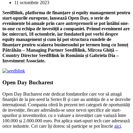
11 octombrie 2023
SeedBlink, platforma de finanțare și equity management pentru
start-upurile europene, lansează Open Day, o serie de
evenimente bi-anuale prin care antreprenorii se pot întâlni one-
to-one cu echipa de investiții a companiei. Primul eveniment are
loc miercuri, 18 octombrie, iar fondatorii pot vorbi despre
equity management și cum își pot structura rundele de
finanțare pentru scalarea businessului pe termen lung cu Ionuț
Pătrăhău – Managing Partner SeedBlink, Mircea Ghiță –
Country Director SeedBlink în România și Gabriela Dia –
Investment Associate.
Open Day Bucharest
Open Day Bucharest este dedicat fondatorilor care vor să atragă
finanțări de la pre-seed la Series B și care au ambiția de a se dezvolte
internațional. Compania oferă în prezent trei categorii de oportunități
de investiție, fiecare adresându-se unor nevoi specifice ale start-
upurilor și investitorilor, cu o valoare a investiției care variază între
100.000 și 2.000.000 euro. Pot aplica start-upuri tech care adresează
orice industrie. Cei care își doresc să participe se pot înscrie
aici
.