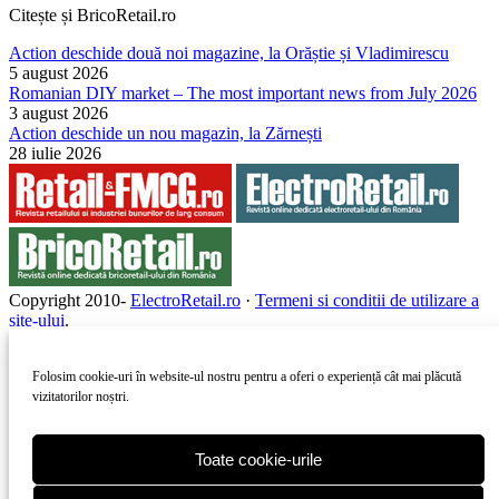
Citește și BricoRetail.ro
Action deschide două noi magazine, la Orăștie și Vladimirescu
5 august 2026
Romanian DIY market – The most important news from July 2026
3 august 2026
Action deschide un nou magazin, la Zărnești
28 iulie 2026
Copyright 2010-
ElectroRetail.ro
·
Termeni si conditii de utilizare a
site-ului
.
Folosim cookie-uri în website-ul nostru pentru a oferi o experiență cât mai plăcută
vizitatorilor noștri.
Toate cookie-urile
Copyright 2010-
2026
ElectroRetail.ro
·
Termeni si conditii de
utilizare a site-ului
.