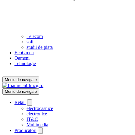
Telecom
soft
studii de piata
EcoGreen
Oameni
Tehnologie
Meniu de navigare
Meniu de navigare
Retail
electrocasnice
electronice
IT&C
Multimedia
Producatori