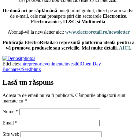
cel personal sau non-comercial este strict interzisă.
De două ori pe săptămână
puteți primi gratuit, direct pe adresa dvs
de e-mail, cele mai proaspete ştiri din sectoarele
Electronice,
Electrocasnice, IT&C și Multimedia
.
Abonaţi-vă la newsletter aici:
www.electroretail.ro/newsletter
Publicația ElectroRetail.ro reprezintă platforma ideală pentru a
vă promova produsele sau serviciile. Mai multe detalii,
AICI
.
Etichete:
antreprenori
evenimente
investitii
Open Day
Bucharest
Seedblink
Lasă un răspuns
Adresa ta de email nu va fi publicată.
Câmpurile obligatorii sunt
marcate cu
*
Nume
*
Email
*
Site web