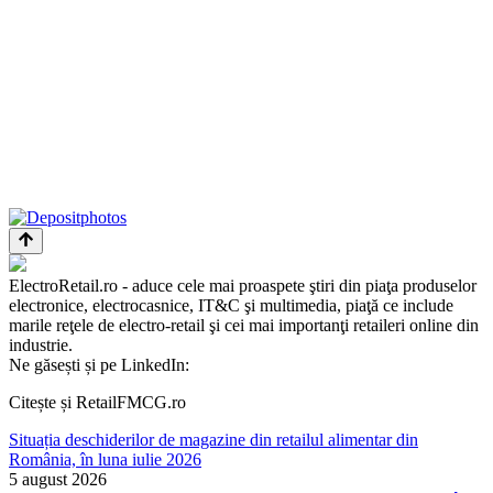
ElectroRetail.ro - aduce cele mai proaspete ştiri din piaţa produselor
electronice, electrocasnice, IT&C şi multimedia, piaţă ce include
marile reţele de electro-retail şi cei mai importanţi retaileri online din
industrie.
Ne găsești și pe LinkedIn:
Citește și RetailFMCG.ro
Situația deschiderilor de magazine din retailul alimentar din
România, în luna iulie 2026
5 august 2026