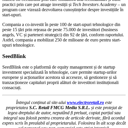
practici prin care pot atrage investiții și
Tech Investors Academy
– un
program care vizează dezvoltarea cunoștințelor despre investițiile în
start-upuri.
Compania a co-investit în peste 100 de start-upuri tehnologice din
peste 15 țări prin rețeaua de peste 75.000 de investitori (business
angels, VC și parteneri strategici) din 92 de țări, conform raportului.
Astfel, compania a mobilizat 250 de milioane de euro pentru start-
upuri tehnologice.
SeedBlink
SeedBlink este o platformă de equity management și de startup
investment specializată în tehnologie, care permite startup-urilor
europene și acționarilor acestora să acceseze, să gestioneze și să
tranzacționeze capitaluri proprii alături de investitori instituționali
consacrați.
Întregul conținut al site-ului
www.electroretail.ro
este
proprietatea
S.C. Retail FMCG Media S.R.L.
și este protejat de
legea dreptului de autor, neputând fi preluat, copiat parțial sau
integral sau folosit pentru crearea de articole derivate, fără acordul
expres scris în prealabil al proprietarului. Folosirea în alt scop decât