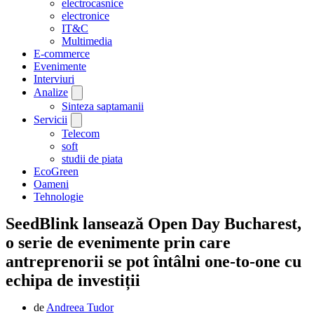
electrocasnice
electronice
IT&C
Multimedia
E-commerce
Evenimente
Interviuri
Analize
Sinteza saptamanii
Servicii
Telecom
soft
studii de piata
EcoGreen
Oameni
Tehnologie
SeedBlink lansează Open Day Bucharest,
o serie de evenimente prin care
antreprenorii se pot întâlni one-to-one cu
echipa de investiții
de
Andreea Tudor