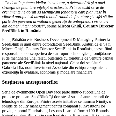
“Credem în puterea ideilor inovatoare, a determinării și a unei
strategii de finanțare înțelept structurate. Prin această serie de
evenimente ne dorim să identificăm fondatorii care plănuiesc în
viitorul apropiat să atragă o nouă rundă de finanțare și astfel să fim
parte din povestea următoarei generații de antreprenori vizionari
din domeniul tehnologiei”,
spune
Mircea Ghiță, Country Director
SeedBlink în România.
Ionuț Pătrăhău este Business Development & Managing Partner la
SeedBlink și unul dintre cofondatorii SeedBlink. Alături de el va fi
Mircea Ghiță, Country Director SeedBlink în România, acesta fiind
responsabil de descoperirea de start-upuri tehnologice promițătoare
și de menținerea unei relații puternice cu fondurile de venture capital
partenere ale SeedBlink la nivel național. Celor doi se alătură
Gabriela Dia, noul Investment Associate din echipa companiei, cu
experiență în evaluare, economie și modelare financiară.
Susținerea antreprenorilor
Seria de evenimente Open Day face parte dintr-o succesiune de
proiecte prin care SeedBlink își doreste să susțină antreprenorii de
tehnologie din Europa. Printre aceste initiațive se numara Nimity, o
soluție de equity management pentru companii și investitorii lor
privați, raportul Fundraising Lessons Learned from +100 Rounds
Raised on SeedBlink prin care fondatorii află recomandări și bune