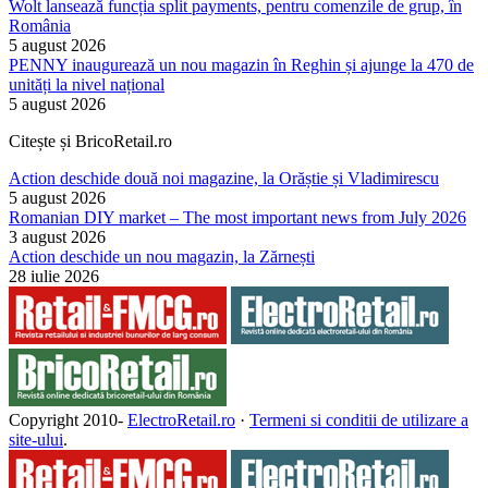
Wolt lansează funcția split payments, pentru comenzile de grup, în
România
5 august 2026
PENNY inaugurează un nou magazin în Reghin și ajunge la 470 de
unități la nivel național
5 august 2026
Citește și BricoRetail.ro
Action deschide două noi magazine, la Orăștie și Vladimirescu
5 august 2026
Romanian DIY market – The most important news from July 2026
3 august 2026
Action deschide un nou magazin, la Zărnești
28 iulie 2026
Copyright 2010-
ElectroRetail.ro
·
Termeni si conditii de utilizare a
site-ului
.