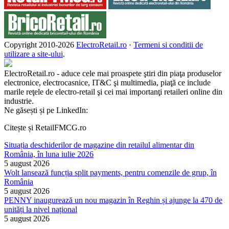
Copyright 2010-
2026
ElectroRetail.ro
·
Termeni si conditii de
utilizare a site-ului
.
ElectroRetail.ro - aduce cele mai proaspete ştiri din piaţa produselor
electronice, electrocasnice, IT&C şi multimedia, piaţă ce include
marile reţele de electro-retail şi cei mai importanţi retaileri online din
industrie.
Ne găsești și pe LinkedIn:
Citește și RetailFMCG.ro
Situația deschiderilor de magazine din retailul alimentar din
România, în luna iulie 2026
5 august 2026
Wolt lansează funcția split payments, pentru comenzile de grup, în
România
5 august 2026
PENNY inaugurează un nou magazin în Reghin și ajunge la 470 de
unități la nivel național
5 august 2026