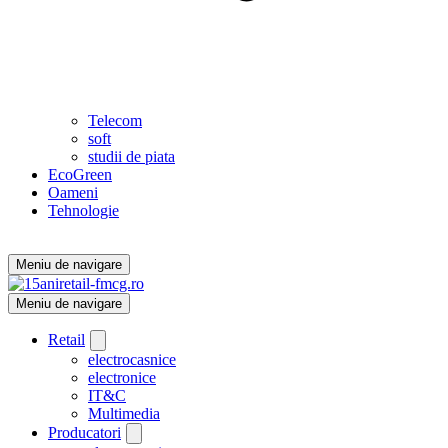
Telecom
soft
studii de piata
EcoGreen
Oameni
Tehnologie
Meniu de navigare
Meniu de navigare
Retail
electrocasnice
electronice
IT&C
Multimedia
Producatori