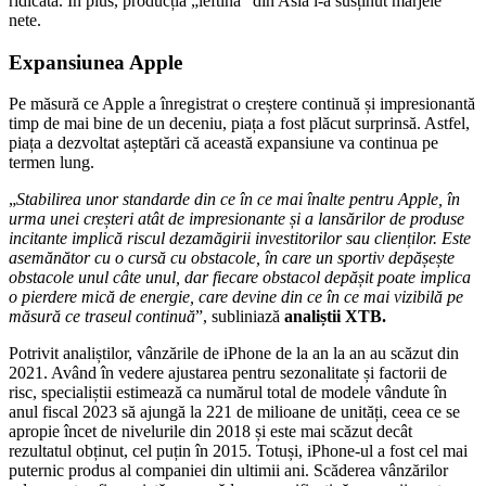
ridicată. În plus, producția „ieftină” din Asia i-a susținut marjele
nete.
Expansiunea Apple
Pe măsură ce Apple a înregistrat o creștere continuă și impresionantă
timp de mai bine de un deceniu, piața a fost plăcut surprinsă. Astfel,
piața a dezvoltat așteptări că această expansiune va continua pe
termen lung.
„
Stabilirea unor standarde din ce în ce mai înalte pentru Apple, în
urma unei creșteri atât de impresionante și a lansărilor de produse
incitante implică riscul dezamăgirii investitorilor sau clienților. Este
asemănător cu o cursă cu obstacole, în care un sportiv depășește
obstacole unul câte unul, dar fiecare obstacol depășit poate implica
o pierdere mică de energie, care devine din ce în ce mai vizibilă pe
măsură ce traseul continuă
”, subliniază
analiștii XTB.
Potrivit analiștilor, vânzările de iPhone de la an la an au scăzut din
2021. Având în vedere ajustarea pentru sezonalitate și factorii de
risc, specialiștii estimează ca numărul total de modele vândute în
anul fiscal 2023 să ajungă la 221 de milioane de unități, ceea ce se
apropie încet de nivelurile din 2018 și este mai scăzut decât
rezultatul obținut, cel puțin în 2015. Totuși, iPhone-ul a fost cel mai
puternic produs al companiei din ultimii ani. Scăderea vânzărilor