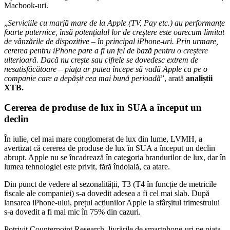
Macbook-uri.
„
Serviciile cu marjă mare de la Apple (TV, Pay etc.) au performanțe
foarte puternice, însă potențialul lor de creștere este oarecum limitat
de vânzările de dispozitive – în principal iPhone-uri. Prin urmare,
cererea pentru iPhone pare a fi un fel de bază pentru o creștere
ulterioară. Dacă nu crește sau cifrele se dovedesc extrem de
nesatisfăcătoare – piața ar putea începe să vadă Apple ca pe o
companie care a depășit cea mai bună perioadă
”, arată
analiștii
XTB.
Cererea de produse de lux în SUA a început un
declin
În iulie, cel mai mare conglomerat de lux din lume, LVMH, a
avertizat că cererea de produse de lux în SUA a început un declin
abrupt. Apple nu se încadrează în categoria brandurilor de lux, dar în
lumea tehnologiei este privit, fără îndoială, ca atare.
Din punct de vedere al sezonalității, T3 (T4 în funcție de metricile
fiscale ale companiei) s-a dovedit adesea a fi cel mai slab. După
lansarea iPhone-ului, prețul acțiunilor Apple la sfârșitul trimestrului
s-a dovedit a fi mai mic în 75% din cazuri.
Potrivit Counterpoint Research, livrările de smartphone-uri pe piața