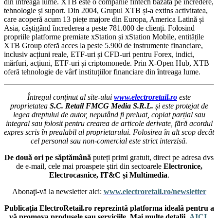
din întreaga lume. XTB este o companie fintech bazată pe încredere,
tehnologie și suport. Din 2004, Grupul XTB și-a extins activitatea,
care acoperă acum 13 piețe majore din Europa, America Latină și
Asia, câștigând încrederea a peste 781.000 de clienți. Folosind
propriile platforme premiate xStation și xStation Mobile, entitățile
XTB Group oferă acces la peste 5.900 de instrumente financiare,
inclusiv acțiuni reale, ETF-uri și CFD-uri pentru Forex, indici,
mărfuri, acțiuni, ETF-uri și criptomonede. Prin X-Open Hub, XTB
oferă tehnologie de vârf instituțiilor financiare din întreaga lume.
Întregul conținut al site-ului
www.electroretail.ro
este
proprietatea
S.C. Retail FMCG Media S.R.L.
și este protejat de
legea dreptului de autor, neputând fi preluat, copiat parțial sau
integral sau folosit pentru crearea de articole derivate, fără acordul
expres scris în prealabil al proprietarului. Folosirea în alt scop decât
cel personal sau non-comercial este strict interzisă.
De două ori pe săptămână
puteți primi gratuit, direct pe adresa dvs
de e-mail, cele mai proaspete ştiri din sectoarele
Electronice,
Electrocasnice, IT&C și Multimedia
.
Abonaţi-vă la newsletter aici:
www.electroretail.ro/newsletter
Publicația ElectroRetail.ro reprezintă platforma ideală pentru a
vă promova produsele sau serviciile. Mai multe detalii,
AICI
.