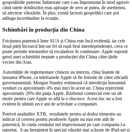
gospodăriile puternic îndatorate care s-au împrumutat în mod agresiv
când ratele dobânzilor erau aproape de zero ar putea, de asemenea,
să afecteze vânzările. În plus, există factorii geopolitici care pot
adăuga incertitudine la ecuație.
Schimbări în producția din China
Fricțiunea puternică între SUA și China este încă evidentă, iar cele
două părți încearcă într-un fel să rupă firul interdependenței, ceea ce
poate permite tensiunilor să escaladeze în continuare. Apple suportă
greul unei schimbări treptate a producției din China către țările
vecine din Asia.
Autoritățile de reglementare chineze au interzis, chiar înainte de
lansarea iPhone, ca telefoanele Apple să fie folosite de către oficialii
guvernamentali. Morgan Stanley estimează că interdicția înseamnă
venituri cu aproximativ 4% mai mici în acest an. China reprezintă
aproximativ 20% din piața Apple. Războiul comercial este un alt
motiv pentru care Apple se află la o răscruce. Acest risc nu a fost
evident în ultimii zece ani de activitate a companiei.
Potrivit analiștilor XTB, rezultatele pentru al doilea trimestru au
indicat că cererea pentru produsele Apple nu mai este atât de
puternică, în ciuda venitului net impresionant pe care compania l-a
raportat. S-au înregistrat în special vânzări mai scăzute de iPad-uri și