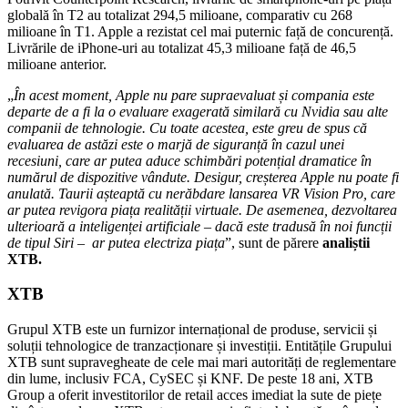
globală în T2 au totalizat 294,5 milioane, comparativ cu 268
milioane în T1. Apple a rezistat cel mai puternic față de concurență.
Livrările de iPhone-uri au totalizat 45,3 milioane față de 46,5
milioane anterior.
„
În acest moment, Apple nu pare supraevaluat și compania este
departe de a fi la o evaluare exagerată similară cu Nvidia sau alte
companii de tehnologie. Cu toate acestea, este greu de spus că
evaluarea de astăzi este o marjă de siguranță în cazul unei
recesiuni, care ar putea aduce schimbări potențial dramatice în
numărul de dispozitive vândute. Desigur, creșterea Apple nu poate fi
anulată. Taurii așteaptă cu nerăbdare lansarea VR Vision Pro, care
ar putea revigora piața realității virtuale. De asemenea, dezvoltarea
ulterioară a inteligenței artificiale – dacă este tradusă în noi funcții
de tipul Siri – ar putea electriza piața
”, sunt de părere
analiștii
XTB.
XTB
Grupul XTB este un furnizor internațional de produse, servicii și
soluții tehnologice de tranzacționare și investiții. Entitățile Grupului
XTB sunt supravegheate de cele mai mari autorități de reglementare
din lume, inclusiv FCA, CySEC și KNF. De peste 18 ani, XTB
Group a oferit investitorilor de retail acces imediat la sute de piețe