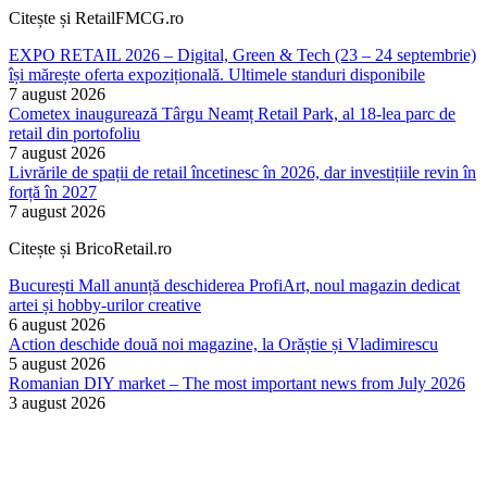
Citește și RetailFMCG.ro
EXPO RETAIL 2026 – Digital, Green & Tech (23 – 24 septembrie)
își mărește oferta expozițională. Ultimele standuri disponibile
7 august 2026
Cometex inaugurează Târgu Neamț Retail Park, al 18-lea parc de
retail din portofoliu
7 august 2026
Livrările de spații de retail încetinesc în 2026, dar investițiile revin în
forță în 2027
7 august 2026
Citește și BricoRetail.ro
București Mall anunță deschiderea ProfiArt, noul magazin dedicat
artei și hobby-urilor creative
6 august 2026
Action deschide două noi magazine, la Orăștie și Vladimirescu
5 august 2026
Romanian DIY market – The most important news from July 2026
3 august 2026