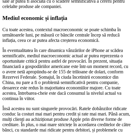
sale ar putea fi asociată cu o scădere semnificativă a cererii pentru
celelalte produse ale companiei.
Mediul economic și inflația
Cu toate acestea, contextul macroeconomic se poate schimba în
următoarele luni, pe măsură ce băncile centrale încep să reducă
inflația, ceea ce ar putea afecta creșterea economică.
În eventualitatea în care dinamica vânzărilor de iPhone ar scădea
semnificativ, mediul macroeconomic actual ar putea reprezenta o
oportunitate critică pentru astfel de provocări. În prezent, situația
financiară a gospodăriilor americane este într-un moment record, cu
o avere netă apropiindu-se de 155 de trilioane de dolari, conform
Rezervei Federale. Șomajul, în ciuda încetinirii economice din
China, nu pare a fi o problemă semnificativă pentru companie,
deoarece este redus în majoritatea economiilor majore. Cu toate
acestea, întrebarea-cheie este dacă consumul la nivelul actual va
continua în viitor.
Însă acestea nu sunt singurele provocări. Ratele dobânzilor ridicate
conduc la costuri mai mari pentru credit și rate mai mari. Până acum,
mulți clienți au achiziționat produse Apple prin diverse forme de
creditare. În plus, o mai mare strictețe în acordarea creditelor de către
bănci, cu standarde mai ridicate pentru debitori, și problemele cu