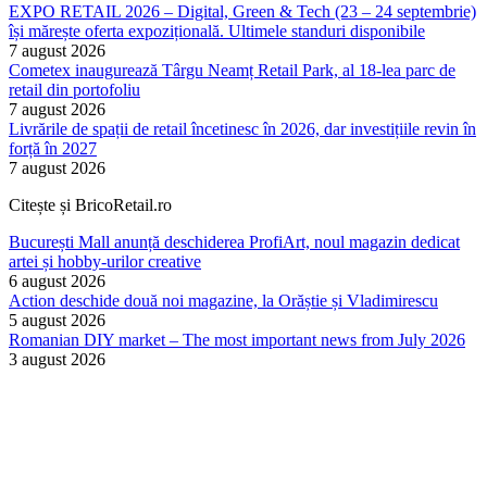
EXPO RETAIL 2026 – Digital, Green & Tech (23 – 24 septembrie)
își mărește oferta expozițională. Ultimele standuri disponibile
7 august 2026
Cometex inaugurează Târgu Neamț Retail Park, al 18-lea parc de
retail din portofoliu
7 august 2026
Livrările de spații de retail încetinesc în 2026, dar investițiile revin în
forță în 2027
7 august 2026
Citește și BricoRetail.ro
București Mall anunță deschiderea ProfiArt, noul magazin dedicat
artei și hobby-urilor creative
6 august 2026
Action deschide două noi magazine, la Orăștie și Vladimirescu
5 august 2026
Romanian DIY market – The most important news from July 2026
3 august 2026