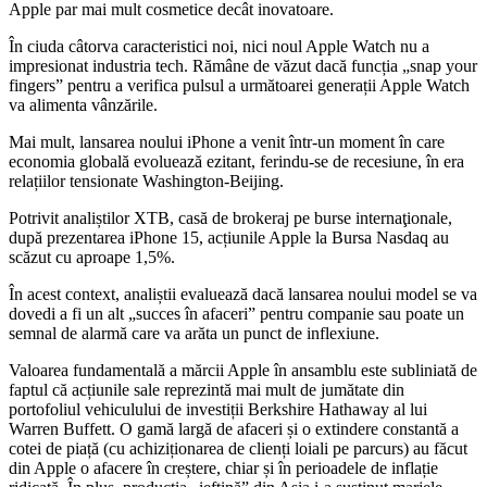
Apple par mai mult cosmetice decât inovatoare.
În ciuda câtorva caracteristici noi, nici noul Apple Watch nu a
impresionat industria tech. Rămâne de văzut dacă funcția „snap your
fingers” pentru a verifica pulsul a următoarei generații Apple Watch
va alimenta vânzările.
Mai mult, lansarea noului iPhone a venit într-un moment în care
economia globală evoluează ezitant, ferindu-se de recesiune, în era
relațiilor tensionate Washington-Beijing.
Potrivit analiștilor XTB, casă de brokeraj pe burse internaţionale,
după prezentarea iPhone 15, acțiunile Apple la Bursa Nasdaq au
scăzut cu aproape 1,5%.
În acest context, analiștii evaluează dacă lansarea noului model se va
dovedi a fi un alt „succes în afaceri” pentru companie sau poate un
semnal de alarmă care va arăta un punct de inflexiune.
Valoarea fundamentală a mărcii Apple în ansamblu este subliniată de
faptul că acțiunile sale reprezintă mai mult de jumătate din
portofoliul vehiculului de investiții Berkshire Hathaway al lui
Warren Buffett. O gamă largă de afaceri și o extindere constantă a
cotei de piață (cu achiziționarea de clienți loiali pe parcurs) au făcut
din Apple o afacere în creștere, chiar și în perioadele de inflație