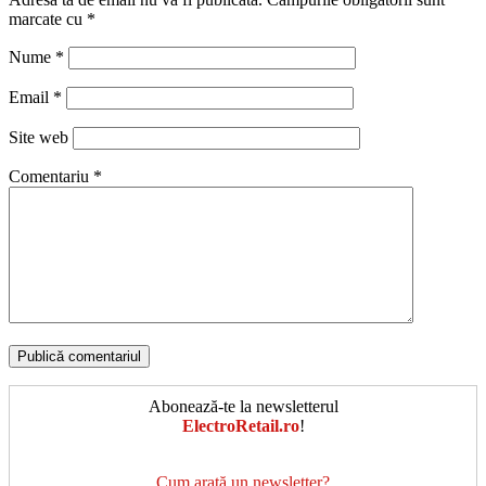
marcate cu
*
Nume
*
Email
*
Site web
Comentariu
*
Abonează-te la newsletterul
ElectroRetail.ro
!
Cum arată un newsletter?