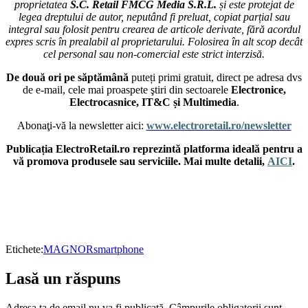
proprietatea
S.C. Retail FMCG Media S.R.L.
și este protejat de
legea dreptului de autor, neputând fi preluat, copiat parțial sau
integral sau folosit pentru crearea de articole derivate, fără acordul
expres scris în prealabil al proprietarului. Folosirea în alt scop decât
cel personal sau non-comercial este strict interzisă.
De două ori pe săptămână
puteți primi gratuit, direct pe adresa dvs
de e-mail, cele mai proaspete ştiri din sectoarele
Electronice,
Electrocasnice, IT&C și Multimedia
.
Abonaţi-vă la newsletter aici:
www.electroretail.ro/newsletter
Publicația ElectroRetail.ro reprezintă platforma ideală pentru a
vă promova produsele sau serviciile. Mai multe detalii,
AICI
.
Etichete:
MAGNOR
smartphone
Lasă un răspuns
Adresa ta de email nu va fi publicată.
Câmpurile obligatorii sunt