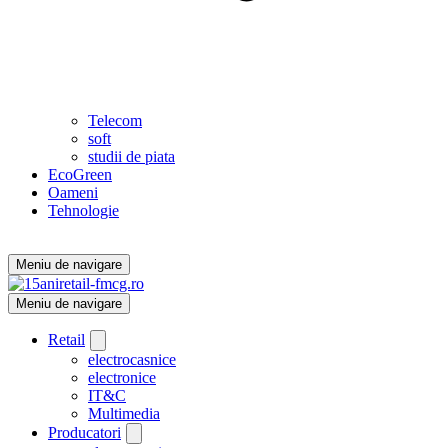
Telecom
soft
studii de piata
EcoGreen
Oameni
Tehnologie
Meniu de navigare
Meniu de navigare
Retail
electrocasnice
electronice
IT&C
Multimedia
Producatori