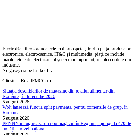
ElectroRetail.ro - aduce cele mai proaspete ştiri din piaţa produselor
electronice, electrocasnice, IT&C şi multimedia, piaţă ce include
marile reţele de electro-retail şi cei mai importanţi retaileri online din
industrie.
Ne găsești și pe LinkedIn:
Citește și RetailFMCG.ro
Situația deschiderilor de magazine din retailul alimentar din
România, în luna iulie 2026
5 august 2026
Wolt lansează funcția split payments, pentru comenzile de grup, în
România
5 august 2026
PENNY inaugurează un nou magazin în Reghin și ajunge la 470 de
unități la nivel național
5 august 2026