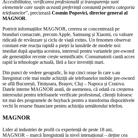
Accesibilitatea, verificarea profesională și transparența sunt
elementele care susțin această preferință constantă pentru categoria
telefoanelor
”, precizează
Cosmin Popovici, director general al
MAGNOR
.
Potrivit informațiilor MAGNOR, cererea se concentrează pe
branduri consacrate, precum Apple, Samsung și Xiaomi, cu valoare
ridicată de revânzare și ciclu de viață extins. Un fenomen observat
constant este reacția rapidă a pieței la lansările de modele noi:
imediat după apariția acestora, interesul pentru variantele pre-owned
ale generațiilor recente crește semnificativ. Consumatorii caută acces
rapid la tehnologie actuală, fără a face investiții mari.
Din punct de vedere geografic, în top cinci orașe în care s-au
înregistrat cele mai multe achiziții ale telefoanelor mobile pre-owned
se află București, Timișoara, Brașov, Cluj – Napoca și Craiova.
Datele interne MAGNOR arată, de asemenea, că odată cu creșterea
interesului pentru telefoanele verificate profesional, clienții folosesc
tot mai des programele de buyback pentru a transforma dispozitivele
vechi în resurse financiare pentru achiziția următorului telefon.
MAGNOR
Lider al industriei de profil cu experiență de peste 18 ani,
MAGNOR – marcă înregistrată la nivel intenațional – deține cea