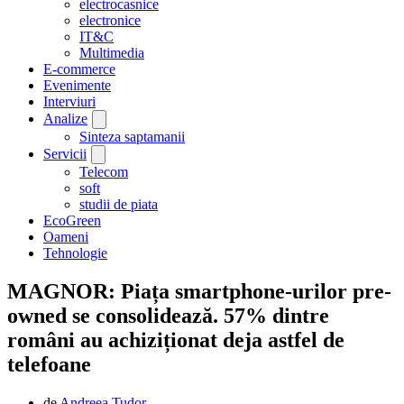
electrocasnice
electronice
IT&C
Multimedia
E-commerce
Evenimente
Interviuri
Analize
Sinteza saptamanii
Servicii
Telecom
soft
studii de piata
EcoGreen
Oameni
Tehnologie
MAGNOR: Piața smartphone-urilor pre-
owned se consolidează. 57% dintre
români au achiziționat deja astfel de
telefoane
de
Andreea Tudor