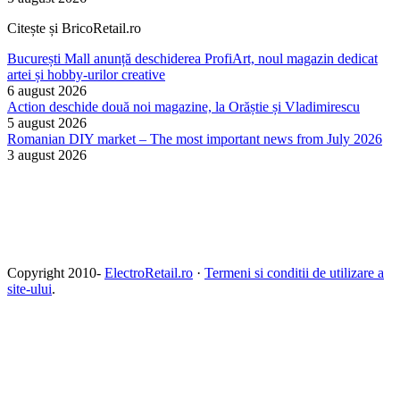
Citește și BricoRetail.ro
București Mall anunță deschiderea ProfiArt, noul magazin dedicat
artei și hobby-urilor creative
6 august 2026
Action deschide două noi magazine, la Orăștie și Vladimirescu
5 august 2026
Romanian DIY market – The most important news from July 2026
3 august 2026
Copyright 2010-
ElectroRetail.ro
·
Termeni si conditii de utilizare a
site-ului
.