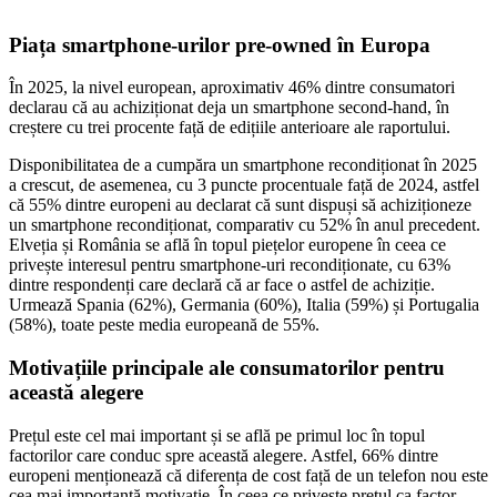
Piața smartphone-urilor pre-owned în Europa
În 2025, la nivel european, aproximativ 46% dintre consumatori
declarau că au achiziționat deja un smartphone second-hand, în
creștere cu trei procente față de edițiile anterioare ale raportului.
Disponibilitatea de a cumpăra un smartphone recondiționat în 2025
a crescut, de asemenea, cu 3 puncte procentuale față de 2024, astfel
că 55% dintre europeni au declarat că sunt dispuși să achiziționeze
un smartphone recondiționat, comparativ cu 52% în anul precedent.
Elveția și România se află în topul piețelor europene în ceea ce
privește interesul pentru smartphone-uri recondiționate, cu 63%
dintre respondenți care declară că ar face o astfel de achiziție.
Urmează Spania (62%), Germania (60%), Italia (59%) și Portugalia
(58%), toate peste media europeană de 55%.
Motivațiile principale ale consumatorilor pentru
această alegere
Prețul este cel mai important și se află pe primul loc în topul
factorilor care conduc spre această alegere. Astfel, 66% dintre
europeni menționează că diferența de cost față de un telefon nou este
cea mai importantă motivație. În ceea ce privește prețul ca factor