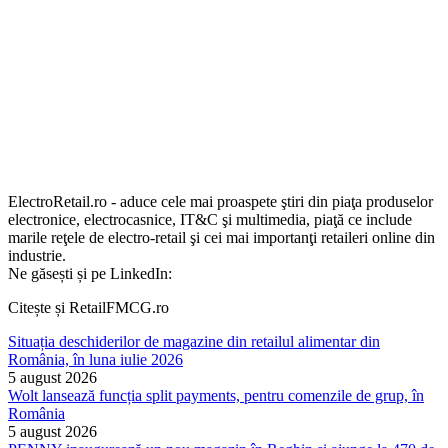
ElectroRetail.ro - aduce cele mai proaspete ştiri din piaţa produselor
electronice, electrocasnice, IT&C şi multimedia, piaţă ce include
marile reţele de electro-retail şi cei mai importanţi retaileri online din
industrie.
Ne găsești și pe LinkedIn:
Citește și RetailFMCG.ro
Situația deschiderilor de magazine din retailul alimentar din
România, în luna iulie 2026
5 august 2026
Wolt lansează funcția split payments, pentru comenzile de grup, în
România
5 august 2026