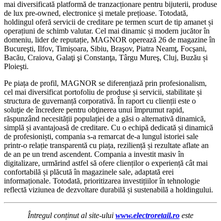
mai diversificată platformă de tranzacționare pentru bijuterii, produse
de lux pre-owned, electronice și metale prețioase. Totodată,
holdingul oferă servicii de creditare pe termen scurt de tip amanet și
operațiuni de schimb valutar. Cel mai dinamic și modern jucător în
domeniu, lider de reputație, MAGNOR operează 26 de magazine în
Bucureşti, Ilfov, Timișoara, Sibiu, Braşov, Piatra Neamţ, Focşani,
Bacău, Craiova, Galaţi şi Constanţa, Târgu Mureş, Cluj, Buzău și
Ploieşti.
Pe piața de profil, MAGNOR se diferențiază prin profesionalism,
cel mai diversificat portofoliu de produse și servicii, stabilitate și
structura de guvernanță corporativă. În raport cu clienții este o
soluţie de încredere pentru obţinerea unui împrumut rapid,
răspunzând necesității populației de a găsi o alternativă dinamică,
simplă și avantajoasă de creditare. Cu o echipă dedicată și dinamică
de profesioniști, compania s-a remarcat de-a lungul istoriei sale
printr-o relație transparentă cu piața, reziliență și rezultate aflate an
de an pe un trend ascendent. Compania a investit masiv în
digitalizare, urmărind astfel să ofere clienților o experiență cât mai
confortabilă și plăcută în magazinele sale, adaptată erei
informaționale. Totodată, prioritizarea investițiilor în tehnologie
reflectă viziunea de dezvoltare durabilă și sustenabilă a holdingului.
Întregul conținut al site-ului
www.electroretail.ro
este