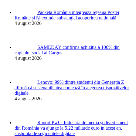
Packeta România integrează rețeaua Poștei
Române și își extinde substanțial acoperirea națională
4 august 2026
SAMEDAY confirmă achiziția a 100% din
capitalul social al Cargus
4 august 2026
Lenovo: 99% dintre studenții din Generația Z
afirmă că sustenabilitatea contează în alegerea dispozitivelor
digitale
4 august 2026
Raport PwC: Industria de media și divertisment
din România va ajunge la 5,22 miliarde euro în acest an,
susținută de segmentele digitale