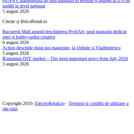
PENNY inaugurează un nou magazin în Reghin și ajunge la 470 de
unități la nivel național
5 august 2026
Citește și BricoRetail.ro
București Mall anunță deschiderea ProfiArt, noul magazin dedicat
artei și hobby-urilor creative
6 august 2026
Action deschide două noi magazine, la Orăștie și Vladimirescu
5 august 2026
Romanian DIY market – The most important news from July 2026
3 august 2026
Copyright 2010-
ElectroRetail.ro
·
Termeni si conditii de utilizare a
site-ului
.