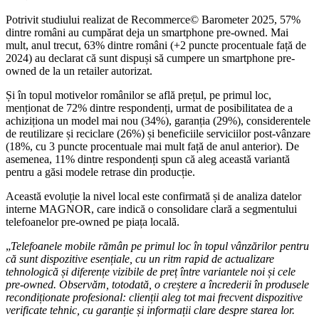
Potrivit studiului realizat de Recommerce© Barometer 2025, 57%
dintre români au cumpărat deja un smartphone pre-owned. Mai
mult, anul trecut, 63% dintre români (+2 puncte procentuale față de
2024) au declarat că sunt dispuși să cumpere un smartphone pre-
owned de la un retailer autorizat.
Și în topul motivelor românilor se află prețul, pe primul loc,
menționat de 72% dintre respondenți, urmat de posibilitatea de a
achiziționa un model mai nou (34%), garanția (29%), considerentele
de reutilizare și reciclare (26%) și beneficiile serviciilor post-vânzare
(18%, cu 3 puncte procentuale mai mult față de anul anterior). De
asemenea, 11% dintre respondenți spun că aleg această variantă
pentru a găsi modele retrase din producție.
Această evoluție la nivel local este confirmată și de analiza datelor
interne MAGNOR, care indică o consolidare clară a segmentului
telefoanelor pre-owned pe piața locală.
„
Telefoanele mobile rămân pe primul loc în topul vânzărilor pentru
că sunt dispozitive esențiale, cu un ritm rapid de actualizare
tehnologică și diferențe vizibile de preț între variantele noi și cele
pre-owned. Observăm, totodată, o creștere a încrederii în produsele
recondiționate profesional: clienții aleg tot mai frecvent dispozitive
verificate tehnic, cu garanție și informații clare despre starea lor.