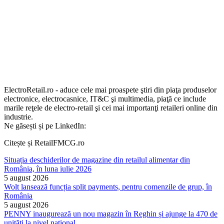
ElectroRetail.ro - aduce cele mai proaspete ştiri din piaţa produselor
electronice, electrocasnice, IT&C şi multimedia, piaţă ce include
marile reţele de electro-retail şi cei mai importanţi retaileri online din
industrie.
Ne găsești și pe LinkedIn:
Citește și RetailFMCG.ro
Situația deschiderilor de magazine din retailul alimentar din
România, în luna iulie 2026
5 august 2026
Wolt lansează funcția split payments, pentru comenzile de grup, în
România
5 august 2026
PENNY inaugurează un nou magazin în Reghin și ajunge la 470 de
unități la nivel național