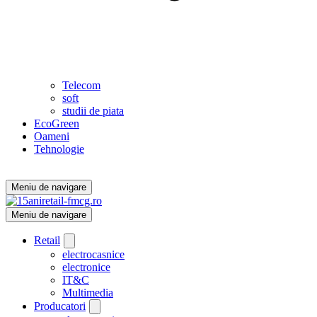
Telecom
soft
studii de piata
EcoGreen
Oameni
Tehnologie
Meniu de navigare
Meniu de navigare
Retail
electrocasnice
electronice
IT&C
Multimedia
Producatori