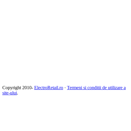
Copyright 2010-
ElectroRetail.ro
·
Termeni si conditii de utilizare a
site-ului
.