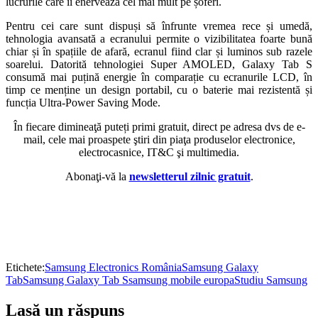
lucrurile care îi enervează cel mai mult pe șoferi.
Pentru cei care sunt dispuși să înfrunte vremea rece și umedă,
tehnologia avansată a ecranului permite o vizibilitatea foarte bună
chiar și în spațiile de afară, ecranul fiind clar și luminos sub razele
soarelui. Datorită tehnologiei Super AMOLED, Galaxy Tab S
consumă mai puțină energie în comparație cu ecranurile LCD, în
timp ce menține un design portabil, cu o baterie mai rezistentă și
funcția Ultra-Power Saving Mode.
În fiecare dimineaţă puteți primi gratuit, direct pe adresa dvs de e-
mail, cele mai proaspete ştiri din piaţa produselor electronice,
electrocasnice, IT&C şi multimedia.
Abonaţi-vă la
newsletterul zilnic gratuit
.
Etichete:
Samsung Electronics România
Samsung Galaxy
Tab
Samsung Galaxy Tab S
samsung mobile europa
Studiu Samsung
Lasă un răspuns