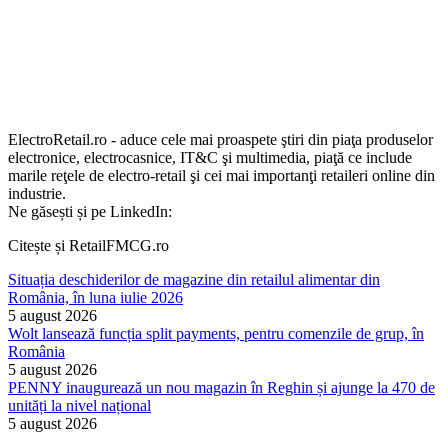
ElectroRetail.ro - aduce cele mai proaspete ştiri din piaţa produselor
electronice, electrocasnice, IT&C şi multimedia, piaţă ce include
marile reţele de electro-retail şi cei mai importanţi retaileri online din
industrie.
Ne găsești și pe LinkedIn:
Citește și RetailFMCG.ro
Situația deschiderilor de magazine din retailul alimentar din
România, în luna iulie 2026
5 august 2026
Wolt lansează funcția split payments, pentru comenzile de grup, în
România
5 august 2026
PENNY inaugurează un nou magazin în Reghin și ajunge la 470 de
unități la nivel național
5 august 2026