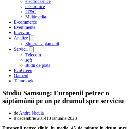
electrocasnice
electronice
IT&C
Multimedia
E-commerce
Evenimente
Interviuri
Analize
Sinteza saptamanii
Servicii
Telecom
soft
studii de piata
EcoGreen
Oameni
Tehnologie
Studiu Samsung: Europenii petrec o
săptămână pe an pe drumul spre serviciu
de
Andra Nicula
8 decembrie 2014
13 ianuarie 2023
Europenii petrec zilnic, în medie, 45 de minute în drum spre