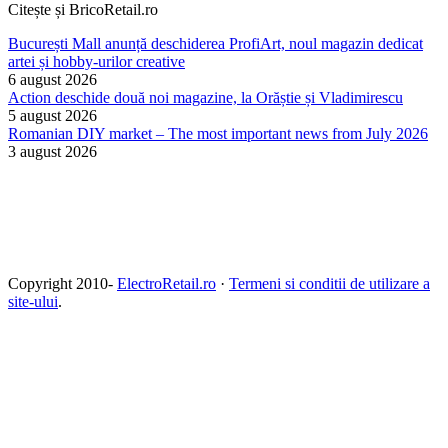
Citește și BricoRetail.ro
București Mall anunță deschiderea ProfiArt, noul magazin dedicat
artei și hobby-urilor creative
6 august 2026
Action deschide două noi magazine, la Orăștie și Vladimirescu
5 august 2026
Romanian DIY market – The most important news from July 2026
3 august 2026
Copyright 2010-
ElectroRetail.ro
·
Termeni si conditii de utilizare a
site-ului
.