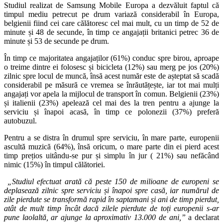
Studiul realizat de Samsung Mobile Europa a dezvăluit faptul că
timpul mediu petrecut pe drum variază considerabil în Europa,
belgienii fiind cei care călătoresc cel mai mult, cu un timp de 52 de
minute și 48 de secunde, în timp ce angajații britanici petrec 36 de
minute și 53 de secunde pe drum.
În timp ce majoritatea angajaților (61%) conduc spre birou, aproape
o treime dintre ei folosesc și bicicleta (12%) sau merg pe jos (20%)
zilnic spre locul de muncă, însă acest număr este de așteptat să scadă
considerabil pe măsură ce vremea se înrăutățește, iar tot mai mulți
angajați vor apela la mijlocul de transport în comun. Belgienii (23%)
și italienii (23%) apelează cel mai des la tren pentru a ajunge la
serviciu și înapoi acasă, în timp ce polonezii (37%) preferă
autobuzul.
Pentru a se distra în drumul spre serviciu, în mare parte, europenii
ascultă muzică (64%), însă oricum, o mare parte din ei pierd acest
timp prețios uitându-se pur și simplu în jur ( 21%) sau nefăcând
nimic (15%) în timpul călătoriei.
„Studiul efectuat arată că peste 150 de milioane de europeni se
deplasează zilnic spre serviciu și înapoi spre casă, iar numărul de
zile pierdute se transformă rapid în saptamani și ani de timp pierdut,
atât de mult timp încât dacă zilele pierdute de toți europenii s-ar
pune laolaltă, ar ajunge la aproximativ 13.000 de ani,”
a declarat