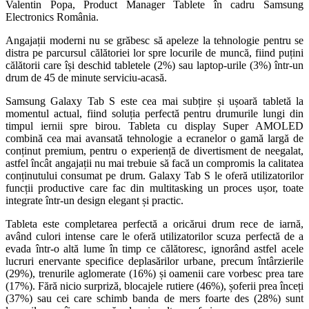
Valentin Popa, Product Manager Tablete în cadru Samsung
Electronics România.
Angajații moderni nu se grăbesc să apeleze la tehnologie pentru se
distra pe parcursul călătoriei lor spre locurile de muncă, fiind puțini
călătorii care își deschid tabletele (2%) sau laptop-urile (3%) într-un
drum de 45 de minute serviciu-acasă.
Samsung Galaxy Tab S este cea mai subțire și ușoară tabletă la
momentul actual, fiind soluția perfectă pentru drumurile lungi din
timpul iernii spre birou. Tableta cu display Super AMOLED
combină cea mai avansată tehnologie a ecranelor o gamă largă de
conținut premium, pentru o experiență de divertisment de neegalat,
astfel încât angajații nu mai trebuie să facă un compromis la calitatea
conținutului consumat pe drum. Galaxy Tab S le oferă utilizatorilor
funcții productive care fac din multitasking un proces ușor, toate
integrate într-un design elegant și practic.
Tableta este completarea perfectă a oricărui drum rece de iarnă,
având culori intense care le oferă utilizatorilor scuza perfectă de a
evada într-o altă lume în timp ce călătoresc, ignorând astfel acele
lucruri enervante specifice deplasărilor urbane, precum întârzierile
(29%), trenurile aglomerate (16%) și oamenii care vorbesc prea tare
(17%). Fără nicio surpriză, blocajele rutiere (46%), șoferii prea înceți
(37%) sau cei care schimb banda de mers foarte des (28%) sunt