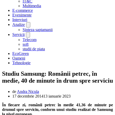
IT&C
Multimedia
E-commerce
Evenimente
Interviuri
Analize
Sinteza saptamanii
Servicii
Telecom
soft
studii de piata
EcoGreen
Oameni
Tehnologie
Studiu Samsung: Românii petrec, în
medie, 40 de minute în drum spre serviciu
de
Andra Nicula
17 decembrie 2014
13 ianuarie 2023
În fiecare zi, românii petrec în medie 41,36 de minute pe
drumul spre serviciu, conform unui studiu realizat de Samsung
la nivel european.