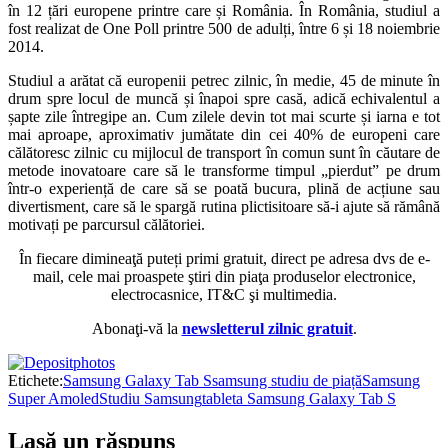
în 12 țări europene printre care și România. În România, studiul a
fost realizat de One Poll printre 500 de adulți, între 6 și 18 noiembrie
2014.
Studiul a arătat că europenii petrec zilnic, în medie, 45 de minute în
drum spre locul de muncă și înapoi spre casă, adică echivalentul a
șapte zile întregipe an. Cum zilele devin tot mai scurte și iarna e tot
mai aproape, aproximativ jumătate din cei 40% de europeni care
călătoresc zilnic cu mijlocul de transport în comun sunt în căutare de
metode inovatoare care să le transforme timpul „pierdut” pe drum
într-o experiență de care să se poată bucura, plină de acțiune sau
divertisment, care să le spargă rutina plictisitoare să-i ajute să rămână
motivați pe parcursul călătoriei.
În fiecare dimineaţă puteți primi gratuit, direct pe adresa dvs de e-
mail, cele mai proaspete ştiri din piaţa produselor electronice,
electrocasnice, IT&C şi multimedia.
Abonaţi-vă la
newsletterul zilnic gratuit
.
Etichete:
Samsung Galaxy Tab S
samsung studiu de piață
Samsung
Super Amoled
Studiu Samsung
tableta Samsung Galaxy Tab S
Lasă un răspuns