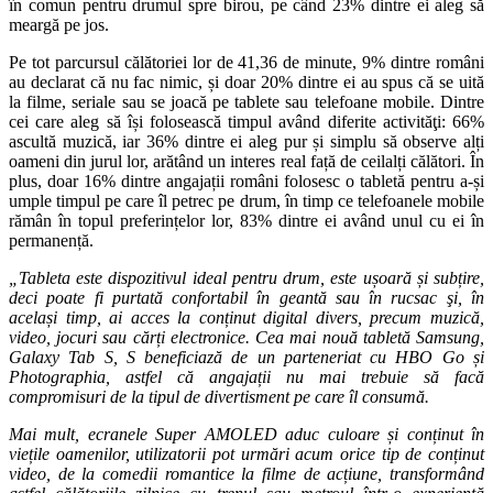
în comun pentru drumul spre birou, pe când 23% dintre ei aleg să
meargă pe jos.
Pe tot parcursul călătoriei lor de 41,36 de minute, 9% dintre români
au declarat că nu fac nimic, și doar 20% dintre ei au spus că se uită
la filme, seriale sau se joacă pe tablete sau telefoane mobile. Dintre
cei care aleg să își folosească timpul având diferite activităţi: 66%
ascultă muzică, iar 36% dintre ei aleg pur și simplu să observe alți
oameni din jurul lor, arătând un interes real față de ceilalți călători. În
plus, doar 16% dintre angajații români folosesc o tabletă pentru a-și
umple timpul pe care îl petrec pe drum, în timp ce telefoanele mobile
rămân în topul preferințelor lor, 83% dintre ei având unul cu ei în
permanență.
„Tableta este dispozitivul ideal pentru drum, este ușoară și subțire,
deci poate fi purtată confortabil în geantă sau în rucsac şi, în
același timp, ai acces la conținut digital divers, precum muzică,
video, jocuri sau cărți electronice. Cea mai nouă tabletă Samsung,
Galaxy Tab S,
S beneficia
z
ă de un parteneriat cu HBO Go și
Photographia, astfel că angajații nu mai trebuie să facă
compromisuri de la tipul de divertisment pe care îl consumă.
Mai mult, ecranele Super AMOLED aduc culoare și conținut în
viețile oamenilor, utilizatorii pot urmări acum orice tip de conținut
video, de la comedii romantice la filme de acțiune, transformând