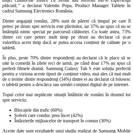
astfel călătoriile zilnice cu trenul sau metroul într-o experienţă
plăcută
,”
a declarat Valentin Popa, Product Manager Tablete în
cadrul Samsung Electronics România.
Dintre angajații români, 28% sunt de părere că timpul pe care îl
petrec pe drum spre serviciu este plictisitor, iar 37% au spus că nu se
întâmplă nimic special pe parcursul călătoriei. Cu toate astea, 73%
dintre cei care petrec mult timp pe drum au declarat că și-ar
valorifica acest timp dacă ar putea accesa conținut de calitate pe o
tabletă.
În plus, peste 70% dintre respondenți au declarat că le place să se
uite la comedii în zilele reci de iarnă, pe când doar 17% au spus că
preferă filmele dramă. Samsung Galaxy Tab S este soluția perfectă
pentru a viziona aceste tipuri de conținut video, mai ales că mai mult
de o treime dintre respondenţi (34%) dintre ei au declarat că folosesc
o tabletă pentru a descărca sau urmări conținut digital de pe internet.
Topul celor mai neplăcute situații întâlnite de români în drumul lor
spre serviciu:
Blocajele din trafic (60%)
Șoferii care conduc prea încet (42%)
Întârzierile mijloacelor de transport în comun (30%)
Aceste date sunt rezultatele unui studiu realizat de Samsung Mobile