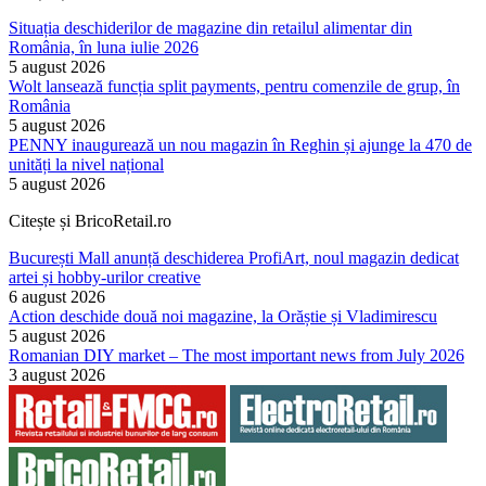
Situația deschiderilor de magazine din retailul alimentar din
România, în luna iulie 2026
5 august 2026
Wolt lansează funcția split payments, pentru comenzile de grup, în
România
5 august 2026
PENNY inaugurează un nou magazin în Reghin și ajunge la 470 de
unități la nivel național
5 august 2026
Citește și BricoRetail.ro
București Mall anunță deschiderea ProfiArt, noul magazin dedicat
artei și hobby-urilor creative
6 august 2026
Action deschide două noi magazine, la Orăștie și Vladimirescu
5 august 2026
Romanian DIY market – The most important news from July 2026
3 august 2026