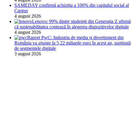
SAMEDAY confirmă achiziția a 100% din capitalul social al
Cargus
4 august 2026
Lenovo: 99% dintre studenții din Generația Z afirmă
că sustenabilitatea contează în alegerea dispozitivelor digitale
4 august 2026
Raport PwC: Industria de media și divertisment din
România va ajunge la 5,22 miliarde euro în acest an, susținută
de segmentele digitale
3 august 2026