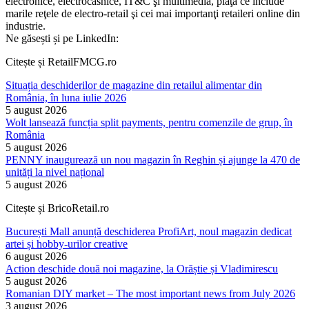
electronice, electrocasnice, IT&C şi multimedia, piaţă ce include
marile reţele de electro-retail şi cei mai importanţi retaileri online din
industrie.
Ne găsești și pe LinkedIn:
Citește și RetailFMCG.ro
Situația deschiderilor de magazine din retailul alimentar din
România, în luna iulie 2026
5 august 2026
Wolt lansează funcția split payments, pentru comenzile de grup, în
România
5 august 2026
PENNY inaugurează un nou magazin în Reghin și ajunge la 470 de
unități la nivel național
5 august 2026
Citește și BricoRetail.ro
București Mall anunță deschiderea ProfiArt, noul magazin dedicat
artei și hobby-urilor creative
6 august 2026
Action deschide două noi magazine, la Orăștie și Vladimirescu
5 august 2026
Romanian DIY market – The most important news from July 2026
3 august 2026