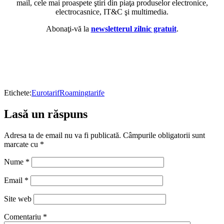
mail, cele mai proaspete ştiri din piaţa produselor electronice,
electrocasnice, IT&C şi multimedia.
Abonaţi-vă la
newsletterul zilnic gratuit
.
Etichete:
Eurotarif
Roaming
tarife
Lasă un răspuns
Adresa ta de email nu va fi publicată.
Câmpurile obligatorii sunt
marcate cu
*
Nume
*
Email
*
Site web
Comentariu
*