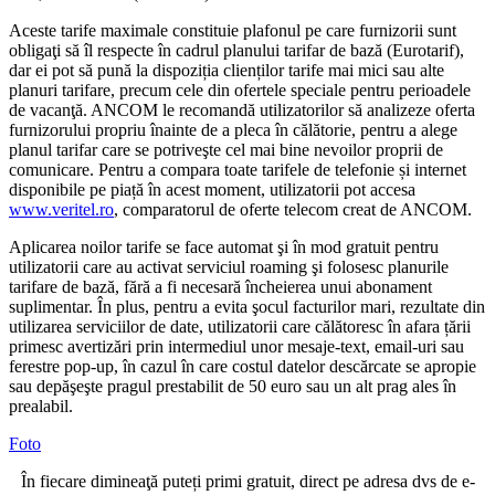
Aceste tarife maximale constituie plafonul pe care furnizorii sunt
obligaţi să îl respecte în cadrul planului tarifar de bază (Eurotarif),
dar ei pot să pună la dispoziția clienților tarife mai mici sau alte
planuri tarifare, precum cele din ofertele speciale pentru perioadele
de vacanţă. ANCOM le recomandă utilizatorilor să analizeze oferta
furnizorului propriu înainte de a pleca în călătorie, pentru a alege
planul tarifar care se potriveşte cel mai bine nevoilor proprii de
comunicare. Pentru a compara toate tarifele de telefonie și internet
disponibile pe piață în acest moment, utilizatorii pot accesa
www.veritel.ro
, comparatorul de oferte telecom creat de ANCOM.
Aplicarea noilor tarife se face automat şi în mod gratuit pentru
utilizatorii care au activat serviciul roaming şi folosesc planurile
tarifare de bază, fără a fi necesară încheierea unui abonament
suplimentar. În plus, pentru a evita şocul facturilor mari, rezultate din
utilizarea serviciilor de date, utilizatorii care călătoresc în afara țării
primesc avertizări prin intermediul unor mesaje-text, email-uri sau
ferestre pop-up, în cazul în care costul datelor descărcate se apropie
sau depăşeşte pragul prestabilit de 50 euro sau un alt prag ales în
prealabil.
Foto
În fiecare dimineaţă puteți primi gratuit, direct pe adresa dvs de e-