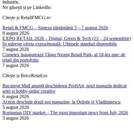
industrie.
Ne găsești și pe LinkedIn:
Citește și RetailFMCG.ro
Retail & FMCG – Sinteza săptămânii 3 – 7 august 2026
8 august 2026
EXPO RETAIL 2026 – Digital, Green & Tech (23 – 24 septembrie)
își mărește oferta expozițională. Ultimele standuri disponibile
7 august 2026
Cometex inaugurează Târgu Neamț Retail Park, al 18-lea parc de
retail din portofoliu
7 august 2026
Citește și BricoRetail.ro
București Mall anunță deschiderea ProfiArt, noul magazin dedicat
artei și hobby-urilor creative
6 august 2026
Action deschide două noi magazine, la Orăștie și Vladimirescu
5 august 2026
Romanian DIY market – The most important news from July 2026
3 august 2026