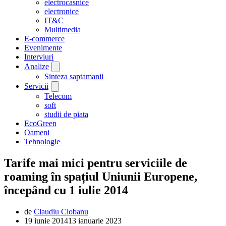
electrocasnice
electronice
IT&C
Multimedia
E-commerce
Evenimente
Interviuri
Analize
Sinteza saptamanii
Servicii
Telecom
soft
studii de piata
EcoGreen
Oameni
Tehnologie
Tarife mai mici pentru serviciile de
roaming în spațiul Uniunii Europene,
începând cu 1 iulie 2014
de
Claudiu Ciobanu
19 iunie 2014
13 ianuarie 2023