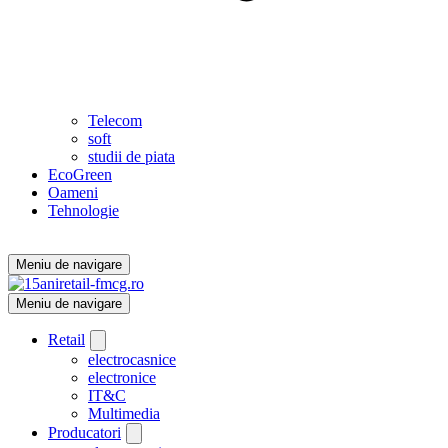
Telecom
soft
studii de piata
EcoGreen
Oameni
Tehnologie
Meniu de navigare
Meniu de navigare
Retail
electrocasnice
electronice
IT&C
Multimedia
Producatori