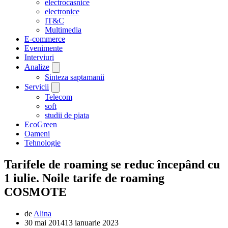
electrocasnice
electronice
IT&C
Multimedia
E-commerce
Evenimente
Interviuri
Analize
Sinteza saptamanii
Servicii
Telecom
soft
studii de piata
EcoGreen
Oameni
Tehnologie
Tarifele de roaming se reduc începând cu
1 iulie. Noile tarife de roaming
COSMOTE
de
Alina
30 mai 2014
13 ianuarie 2023