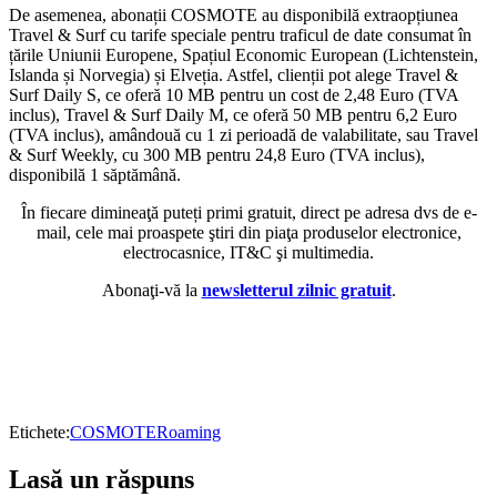
De asemenea, abonații COSMOTE au disponibilă extraopțiunea
Travel & Surf cu tarife speciale pentru traficul de date consumat în
țările Uniunii Europene, Spațiul Economic European (Lichtenstein,
Islanda și Norvegia) și Elveția. Astfel, clienții pot alege Travel &
Surf Daily S, ce oferă 10 MB pentru un cost de 2,48 Euro (TVA
inclus), Travel & Surf Daily M, ce oferă 50 MB pentru 6,2 Euro
(TVA inclus), amândouă cu 1 zi perioadă de valabilitate, sau Travel
& Surf Weekly, cu 300 MB pentru 24,8 Euro (TVA inclus),
disponibilă 1 săptămână.
În fiecare dimineaţă puteți primi gratuit, direct pe adresa dvs de e-
mail, cele mai proaspete ştiri din piaţa produselor electronice,
electrocasnice, IT&C şi multimedia.
Abonaţi-vă la
newsletterul zilnic gratuit
.
Etichete:
COSMOTE
Roaming
Lasă un răspuns