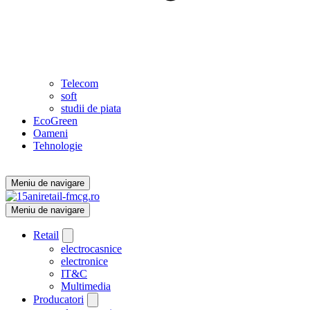
Telecom
soft
studii de piata
EcoGreen
Oameni
Tehnologie
Meniu de navigare
Meniu de navigare
Retail
electrocasnice
electronice
IT&C
Multimedia
Producatori