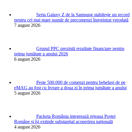
Seria Galaxy Z de la Samsung stabilește un record
pentru cel mai mare număr de precomenzi înregistrat vreodată
7 august 2026
Grupul PPC prezintă rezultate financiare pentru
prima jumătate a anului 2026
6 august 2026
Peste 500.000 de comenzi pentru bebeluși de pe
eMAG au fost cu livrare a doua zi în prima jumătate a anului
5 august 2026
Packeta România integrează rețeaua Poștei
Române și își extinde substanțial acoperirea națională
4 august 2026