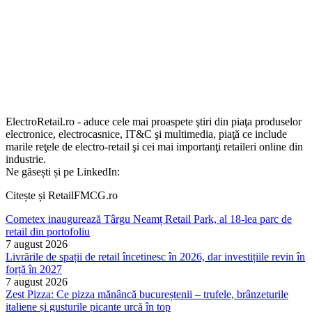
ElectroRetail.ro - aduce cele mai proaspete ştiri din piaţa produselor
electronice, electrocasnice, IT&C şi multimedia, piaţă ce include
marile reţele de electro-retail şi cei mai importanţi retaileri online din
industrie.
Ne găsești și pe LinkedIn:
Citește și RetailFMCG.ro
Cometex inaugurează Târgu Neamț Retail Park, al 18-lea parc de
retail din portofoliu
7 august 2026
Livrările de spații de retail încetinesc în 2026, dar investițiile revin în
forță în 2027
7 august 2026
Zest Pizza: Ce pizza mănâncă bucureștenii – trufele, brânzeturile
italiene și gusturile picante urcă în top