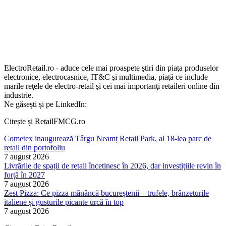
ElectroRetail.ro - aduce cele mai proaspete ştiri din piaţa produselor
electronice, electrocasnice, IT&C şi multimedia, piaţă ce include
marile reţele de electro-retail şi cei mai importanţi retaileri online din
industrie.
Ne găsești și pe LinkedIn:
Citește și RetailFMCG.ro
Cometex inaugurează Târgu Neamț Retail Park, al 18-lea parc de
retail din portofoliu
7 august 2026
Livrările de spații de retail încetinesc în 2026, dar investițiile revin în
forță în 2027
7 august 2026
Zest Pizza: Ce pizza mănâncă bucureștenii – trufele, brânzeturile
italiene și gusturile picante urcă în top
7 august 2026