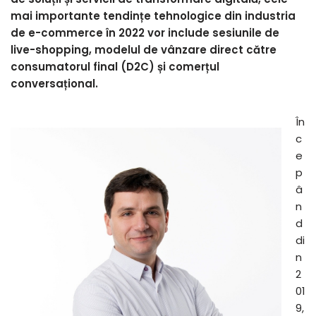
mai importante tendințe tehnologice din industria
de e-commerce în 2022 vor include sesiunile de
live-shopping, modelul de vânzare direct către
consumatorul final (D2C) și comerțul
conversațional.
În
c
e
p
â
n
d
di
n
2
01
9,