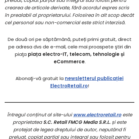
preluat, copiat parțial sau integral sau folosit pentru
crearea de articole derivate, fără acordul expres scris
în prealabil al proprietarului. Folosirea în alt scop decât
cel personal sau non-comercial este strict interzisă.
De două ori pe săptămână, puteți primi gratuit, direct
pe adresa dvs de e-mail, cele mai proaspete ştiri din
piaţa
piața electro-IT, telecom, tehnologie și
eCommerce
.
Abonaţi-vă gratuit la
newsletterul publicației
ElectroRetail.ro
!
Întregul conținut al site-ului
www.electroretail.ro
este
proprietatea
S.C. Retail FMCG Media S.R.L.
și este
protejat de legea dreptului de autor, neputând fi
preluat, copiat parțial sau integral sau folosit pentru