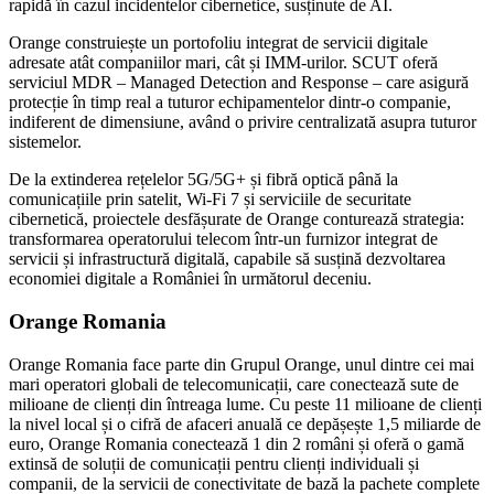
rapidă în cazul incidentelor cibernetice, susținute de AI.
Orange construiește un portofoliu integrat de servicii digitale
adresate atât companiilor mari, cât și IMM-urilor. SCUT oferă
serviciul MDR – Managed Detection and Response – care asigură
protecție în timp real a tuturor echipamentelor dintr-o companie,
indiferent de dimensiune, având o privire centralizată asupra tuturor
sistemelor.
De la extinderea rețelelor 5G/5G+ și fibră optică până la
comunicațiile prin satelit, Wi-Fi 7 și serviciile de securitate
cibernetică, proiectele desfășurate de Orange conturează strategia:
transformarea operatorului telecom într-un furnizor integrat de
servicii și infrastructură digitală, capabile să susțină dezvoltarea
economiei digitale a României în următorul deceniu.
Orange Romania
Orange Romania face parte din Grupul Orange, unul dintre cei mai
mari operatori globali de telecomunicații, care conectează sute de
milioane de clienți din întreaga lume. Cu peste 11 milioane de clienți
la nivel local și o cifră de afaceri anuală ce depășește 1,5 miliarde de
euro, Orange Romania conectează 1 din 2 români și oferă o gamă
extinsă de soluții de comunicații pentru clienți individuali și
companii, de la servicii de conectivitate de bază la pachete complete