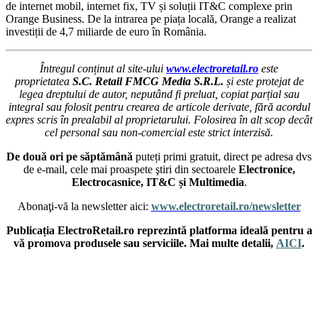
de internet mobil, internet fix, TV și soluții IT&C complexe prin
Orange Business. De la intrarea pe piața locală, Orange a realizat
investiții de 4,7 miliarde de euro în România.
Întregul conținut al site-ului
www.electroretail.ro
este
proprietatea
S.C. Retail FMCG Media S.R.L.
și este protejat de
legea dreptului de autor, neputând fi preluat, copiat parțial sau
integral sau folosit pentru crearea de articole derivate, fără acordul
expres scris în prealabil al proprietarului. Folosirea în alt scop decât
cel personal sau non-comercial este strict interzisă.
De două ori pe săptămână
puteți primi gratuit, direct pe adresa dvs
de e-mail, cele mai proaspete ştiri din sectoarele
Electronice,
Electrocasnice, IT&C și Multimedia
.
Abonaţi-vă la newsletter aici:
www.electroretail.ro/newsletter
Publicația ElectroRetail.ro reprezintă platforma ideală pentru a
vă promova produsele sau serviciile. Mai multe detalii,
AICI
.