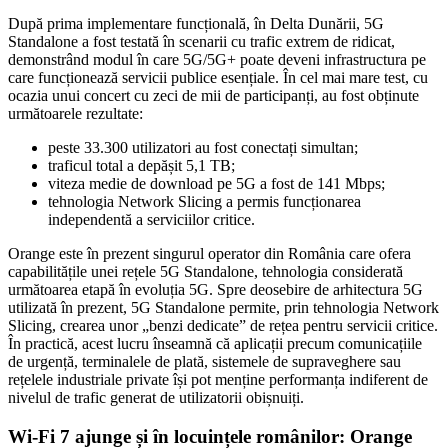
După prima implementare funcțională, în Delta Dunării, 5G
Standalone a fost testată în scenarii cu trafic extrem de ridicat,
demonstrând modul în care 5G/5G+ poate deveni infrastructura pe
care funcționează servicii publice esențiale. În cel mai mare test, cu
ocazia unui concert cu zeci de mii de participanți, au fost obținute
următoarele rezultate:
peste 33.300 utilizatori au fost conectați simultan;
traficul total a depășit 5,1 TB;
viteza medie de download pe 5G a fost de 141 Mbps;
tehnologia Network Slicing a permis funcționarea
independentă a serviciilor critice.
Orange este în prezent singurul operator din România care ofera
capabilitățile unei rețele 5G Standalone, tehnologia considerată
următoarea etapă în evoluția 5G. Spre deosebire de arhitectura 5G
utilizată în prezent, 5G Standalone permite, prin tehnologia Network
Slicing, crearea unor „benzi dedicate” de rețea pentru servicii critice.
În practică, acest lucru înseamnă că aplicații precum comunicațiile
de urgență, terminalele de plată, sistemele de supraveghere sau
rețelele industriale private își pot menține performanța indiferent de
nivelul de trafic generat de utilizatorii obișnuiți.
Wi-Fi 7 ajunge și în locuințele românilor: Orange