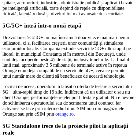
spitale, aeroporturi, industrie, administrație publică și aplicații bazate
pe inteligență artificială, toate depind de rețele cu disponibilitate
ridicată, latență redusă și niveluri tot mai avansate de securitate.
5G/5G+ intră într-o nouă etapă
Dezvoltarea 5G/5G+ nu mai înseamnă doar viteze mai mari pentru
utilizatori, ci si facilitarea creșterii unor comunități și stimularea
economiilor locale. Compania extinde serviciile 5G+ ultra-rapid pe
litoral, în municipiul Constanța și în metroul din București, unde
sunt deja acoperite peste 45 de stații, inclusiv tunelurile. La finalul
lunii mai, aproximativ 3,5 milioane de terminale active în rețeaua
Orange erau deja compatibile cu serviciile 5G+, ceea ce permite
unui număr mare de clienți să beneficieze de această tehnologie.
Tocmai de aceea, operatorul a lansat o ofertă de testare a serviciului
5G+ ultra-rapid timp de 15 zile. Indiferent că un utilizator e sau nu
client Orange, performanțele rețelei pot fi testate gratuit. Nu e nevoie
de schimbarea operatorului sau de semnarea unui contract, iar
activarea se face prin intermediul unui SIM nou din magazinele
Orange sau prin eSIM prin
orange.ro.
5G Standalone trece de la proiecte pilot la aplicații
reale