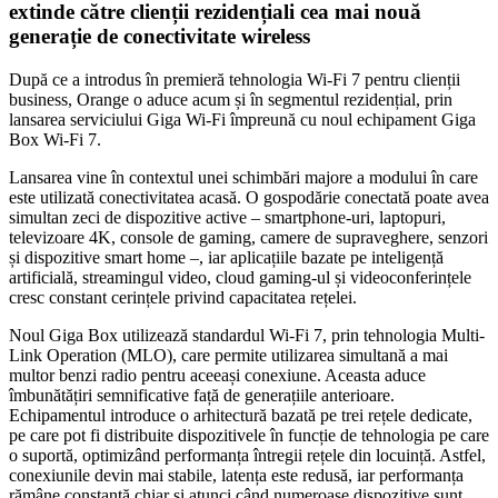
extinde către clienții rezidențiali cea mai nouă
generație de conectivitate wireless
După ce a introdus în premieră tehnologia Wi-Fi 7 pentru clienții
business, Orange o aduce acum și în segmentul rezidențial, prin
lansarea serviciului Giga Wi-Fi împreună cu noul echipament Giga
Box Wi-Fi 7.
Lansarea vine în contextul unei schimbări majore a modului în care
este utilizată conectivitatea acasă. O gospodărie conectată poate avea
simultan zeci de dispozitive active – smartphone-uri, laptopuri,
televizoare 4K, console de gaming, camere de supraveghere, senzori
și dispozitive smart home –, iar aplicațiile bazate pe inteligență
artificială, streamingul video, cloud gaming-ul și videoconferințele
cresc constant cerințele privind capacitatea rețelei.
Noul Giga Box utilizează standardul Wi-Fi 7, prin tehnologia Multi-
Link Operation (MLO), care permite utilizarea simultană a mai
multor benzi radio pentru aceeași conexiune. Aceasta aduce
îmbunătățiri semnificative față de generațiile anterioare.
Echipamentul introduce o arhitectură bazată pe trei rețele dedicate,
pe care pot fi distribuite dispozitivele în funcție de tehnologia pe care
o suportă, optimizând performanța întregii rețele din locuință. Astfel,
conexiunile devin mai stabile, latența este redusă, iar performanța
rămâne constantă chiar și atunci când numeroase dispozitive sunt