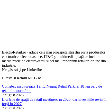
ElectroRetail.ro - aduce cele mai proaspete ştiri din piaţa produselor
electronice, electrocasnice, IT&C şi multimedia, piaţă ce include
marile reţele de electro-retail şi cei mai importanţi retaileri online din
industrie.
Ne găsești și pe LinkedIn:
Citește și RetailFMCG.ro
Cometex inaugurează Târgu Neamț Retail Park, al 18-lea parc de
retail din portofoliu
7 august 2026
Livrările de spații de retail încetinesc în 2026, dar investițiile revin în
forță în 2027
7 august 2026