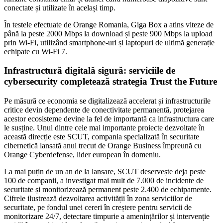
conectate și utilizate în același timp.
În testele efectuate de Orange Romania, Giga Box a atins viteze de
până la peste 2000 Mbps la download și peste 900 Mbps la upload
prin Wi-Fi, utilizând smartphone-uri și laptopuri de ultimă generație
echipate cu Wi-Fi 7.
Infrastructură digitală sigură: serviciile de
cybersecurity completează strategia Trust the Future
Pe măsură ce economia se digitalizează accelerat și infrastructurile
critice devin dependente de conectivitate permanentă, protejarea
acestor ecosisteme devine la fel de importantă ca infrastructura care
le susține. Unul dintre cele mai importante proiecte dezvoltate în
această direcție este SCUT, compania specializată în securitate
cibernetică lansată anul trecut de Orange Business împreună cu
Orange Cyberdefense, lider european în domeniu.
La mai puțin de un an de la lansare, SCUT deservește deja peste
100 de companii, a investigat mai mult de 7.000 de incidente de
securitate și monitorizează permanent peste 2.400 de echipamente.
Cifrele ilustrează dezvoltarea activității în zona serviciilor de
securitate, pe fondul unei cereri în creștere pentru servicii de
monitorizare 24/7, detectare timpurie a amenințărilor și intervenție