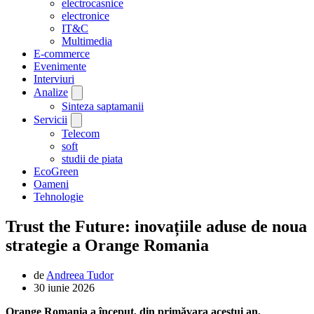
electrocasnice
electronice
IT&C
Multimedia
E-commerce
Evenimente
Interviuri
Analize
Sinteza saptamanii
Servicii
Telecom
soft
studii de piata
EcoGreen
Oameni
Tehnologie
Trust the Future: inovațiile aduse de noua
strategie a Orange Romania
de
Andreea Tudor
30 iunie 2026
Orange Romania a început, din primăvara acestui an,