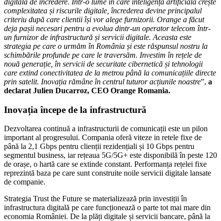
digitală de încredere. Într-o lume în care inteligența artificială crește
complexitatea și riscurile digitale, încrederea devine principalul
criteriu după care clientii își vor alege furnizorii. Orange a făcut
deja pașii necesari pentru a evolua dintr-un operator telecom într-
un furnizor de infrastructură și servicii digitale. Aceasta este
strategia pe care o urmăm în România și este răspunsul nostru la
schimbările profunde pe care le traversăm. Investim în rețele de
nouă generație, în servicii de securitate cibernetică și tehnologii
care extind conectivitatea de la metrou până la comunicațiile directe
prin satelit. Inovația rămâne în centrul tuturor acțiunile noastre
”,
a
declarat Julien Ducarroz, CEO Orange Romania.
Inovația începe de la infrastructură
Dezvoltarea continuă a infrastructurii de comunicații este un pilon
important al progresului. Compania oferă viteze in retele fixe de
până la 2,1 Gbps pentru clienții rezidențiali și 10 Gbps pentru
segmentul business, iar rețeaua 5G/5G+ este disponibilă în peste 120
de orașe, o hartă care se extinde constant. Performanța rețelei fixe
reprezintă baza pe care sunt construite noile servicii digitale lansate
de companie.
Strategia Trust the Future se materializează prin investiții în
infrastructura digitală pe care funcționează o parte tot mai mare din
economia României. De la plăți digitale și servicii bancare, până la