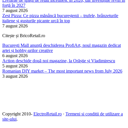
Livrările de spații de retail încetinesc în 2026, dar investițiile revin în
forță în 2027
7 august 2026
Zest Pizza: Ce pizza mănâncă bucureștenii – trufele, brânzeturile
italiene și gusturile picante urcă în top
7 august 2026
Citește și BricoRetail.ro
București Mall anunță deschiderea ProfiArt, noul magazin dedicat
artei și hobby-urilor creative
6 august 2026
Action deschide două noi magazine, la Orăștie și Vladimirescu
5 august 2026
Romanian DIY market – The most important news from July 2026
3 august 2026
Copyright 2010-
ElectroRetail.ro
·
Termeni si conditii de utilizare a
site-ului
.