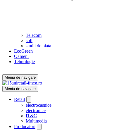
Telecom
soft
studii de piata
EcoGreen
Oameni
Tehnologie
Meniu de navigare
Meniu de navigare
Retail
electrocasnice
electronice
IT&C
Multimedia
Producatori