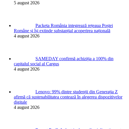
5 august 2026
Packeta România integrează rețeaua Poștei
Române și își extinde substanțial acoperirea națională
4 august 2026
SAMEDAY confirmă achiziția a 100% din
capitalul social al Cargus
4 august 2026
Lenovo: 99% dintre studenții din Generația Z
afirmă că sustenabilitatea contează în alegerea dispozitivelor
digitale
4 august 2026