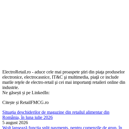
ElectroRetail.ro - aduce cele mai proaspete ştiri din piaţa produselor
electronice, electrocasnice, IT&C şi multimedia, piaţă ce include
marile reţele de electro-retail şi cei mai importanţi retaileri online din
industrie.
Ne găsești și pe LinkedIn:
Citește și RetailFMCG.ro
Situația deschiderilor de magazine din retailul alimentar din
România, în luna iulie 2026
5 august 2026
Wolt lansează funcția split payments, pentru comenzile de grup, în