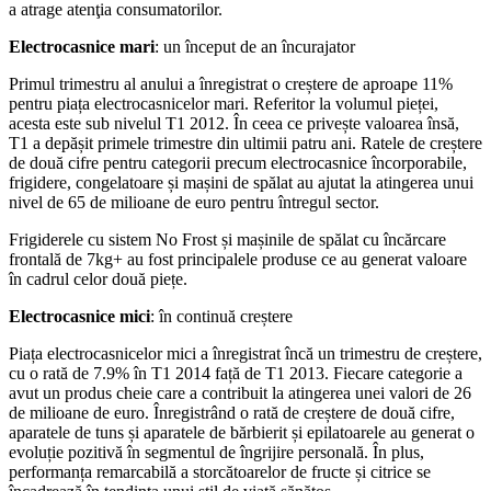
a atrage atenţia consumatorilor.
Electrocasnice mari
: un început de an încurajator
Primul trimestru al anului a înregistrat o creștere de aproape 11%
pentru piața electrocasnicelor mari. Referitor la volumul pieței,
acesta este sub nivelul T1 2012. În ceea ce privește valoarea însă,
T1 a depășit primele trimestre din ultimii patru ani. Ratele de creștere
de două cifre pentru categorii precum electrocasnice încorporabile,
frigidere, congelatoare și mașini de spălat au ajutat la atingerea unui
nivel de 65 de milioane de euro pentru întregul sector.
Frigiderele cu sistem No Frost și mașinile de spălat cu încărcare
frontală de 7kg+ au fost principalele produse ce au generat valoare
în cadrul celor două piețe.
Electrocasnice mici
: în continuă creștere
Piața electrocasnicelor mici a înregistrat încă un trimestru de creștere,
cu o rată de 7.9% în T1 2014 față de T1 2013. Fiecare categorie a
avut un produs cheie care a contribuit la atingerea unei valori de 26
de milioane de euro. Înregistrând o rată de creștere de două cifre,
aparatele de tuns și aparatele de bărbierit și epilatoarele au generat o
evoluție pozitivă în segmentul de îngrijire personală. În plus,
performanța remarcabilă a storcătoarelor de fructe și citrice se