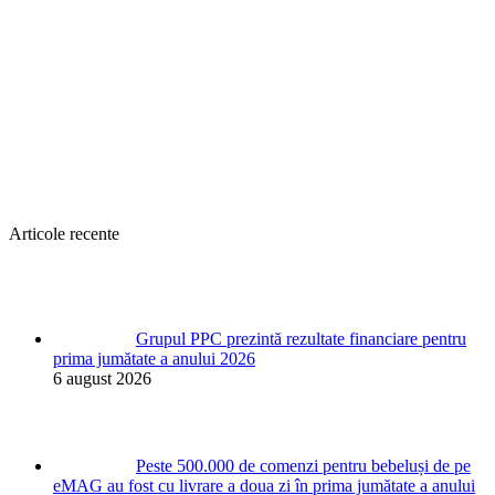
Articole recente
Grupul PPC prezintă rezultate financiare pentru
prima jumătate a anului 2026
6 august 2026
Peste 500.000 de comenzi pentru bebeluși de pe
eMAG au fost cu livrare a doua zi în prima jumătate a anului