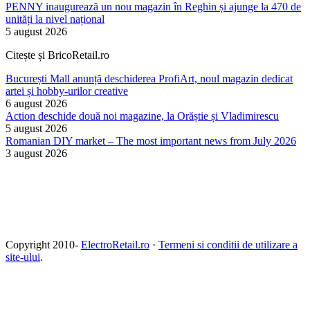
PENNY inaugurează un nou magazin în Reghin și ajunge la 470 de
unități la nivel național
5 august 2026
Citește și BricoRetail.ro
București Mall anunță deschiderea ProfiArt, noul magazin dedicat
artei și hobby-urilor creative
6 august 2026
Action deschide două noi magazine, la Orăștie și Vladimirescu
5 august 2026
Romanian DIY market – The most important news from July 2026
3 august 2026
Copyright 2010-
ElectroRetail.ro
·
Termeni si conditii de utilizare a
site-ului
.