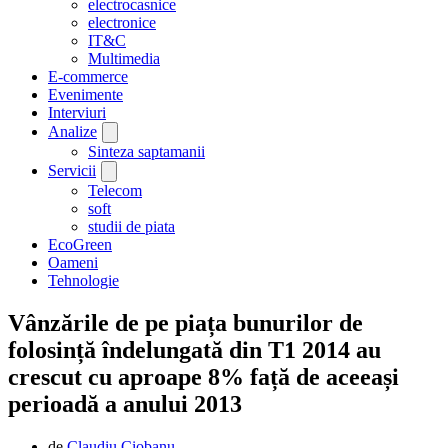
electrocasnice
electronice
IT&C
Multimedia
E-commerce
Evenimente
Interviuri
Analize
Sinteza saptamanii
Servicii
Telecom
soft
studii de piata
EcoGreen
Oameni
Tehnologie
Vânzările de pe piața bunurilor de
folosință îndelungată din T1 2014 au
crescut cu aproape 8% față de aceeași
perioadă a anului 2013
de
Claudiu Ciobanu