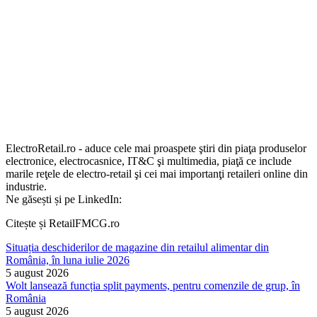
ElectroRetail.ro - aduce cele mai proaspete ştiri din piaţa produselor
electronice, electrocasnice, IT&C şi multimedia, piaţă ce include
marile reţele de electro-retail şi cei mai importanţi retaileri online din
industrie.
Ne găsești și pe LinkedIn:
Citește și RetailFMCG.ro
Situația deschiderilor de magazine din retailul alimentar din
România, în luna iulie 2026
5 august 2026
Wolt lansează funcția split payments, pentru comenzile de grup, în
România
5 august 2026