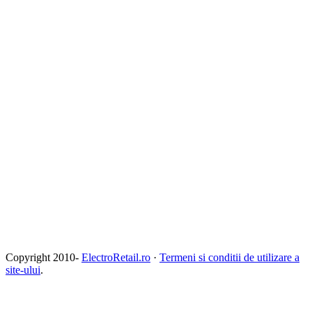
Copyright 2010-
ElectroRetail.ro
·
Termeni si conditii de utilizare a
site-ului
.