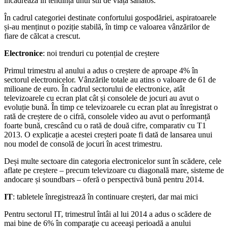
încadrează în tendința unui stil de viață sănătos.
În cadrul categoriei destinate confortului gospodăriei, aspiratoarele
și-au menținut o poziție stabilă, în timp ce valoarea vânzărilor de
fiare de călcat a crescut.
Electronice
: noi trenduri cu potențial de creștere
Primul trimestru al anului a adus o creștere de aproape 4% în
sectorul electronicelor. Vânzările totale au atins o valoare de 61 de
milioane de euro. În cadrul sectorului de electronice, atât
televizoarele cu ecran plat cât și consolele de jocuri au avut o
evoluție bună. În timp ce televizoarele cu ecran plat au înregistrat o
rată de creștere de o cifră, consolele video au avut o performanță
foarte bună, crescând cu o rată de două cifre, comparativ cu T1
2013. O explicație a acestei creșteri poate fi dată de lansarea unui
nou model de consolă de jocuri în acest trimestru.
Deși multe sectoare din categoria electronicelor sunt în scădere, cele
aflate pe creștere – precum televizoare cu diagonală mare, sisteme de
andocare și soundbars – oferă o perspectivă bună pentru 2014.
IT
: tabletele înregistrează în continuare creșteri, dar mai mici
Pentru sectorul IT, trimestrul întâi al lui 2014 a adus o scădere de
mai bine de 6% în comparaţie cu aceeaşi perioadă a anului