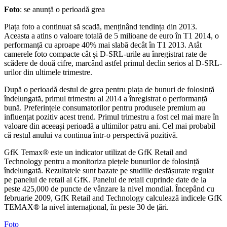
Foto
: se anunță o perioadă grea
Piața foto a continuat să scadă, menținând tendința din 2013.
Aceasta a atins o valoare totală de 5 milioane de euro în T1 2014, o
performanță cu aproape 40% mai slabă decât în T1 2013. Atât
camerele foto compacte cât și D-SRL-urile au înregistrat rate de
scădere de două cifre, marcând astfel primul declin serios al D-SRL-
urilor din ultimele trimestre.
După o perioadă destul de grea pentru piața de bunuri de folosință
îndelungată, primul trimestru al 2014 a înregistrat o performanță
bună. Preferințele consumatorilor pentru produsele premium au
influențat pozitiv acest trend. Primul trimestru a fost cel mai mare în
valoare din aceeași perioadă a ultimilor patru ani. Cel mai probabil
că restul anului va continua într-o perspectivă pozitivă.
GfK Temax® este un indicator utilizat de GfK Retail and
Technology pentru a monitoriza piețele bunurilor de folosință
îndelungată. Rezultatele sunt bazate pe studiile desfășurate regulat
pe panelul de retail al GfK. Panelul de retail cuprinde date de la
peste 425,000 de puncte de vânzare la nivel mondial. Începând cu
februarie 2009, GfK Retail and Technology calculează indicele GfK
TEMAX® la nivel internațional, în peste 30 de țări.
Foto