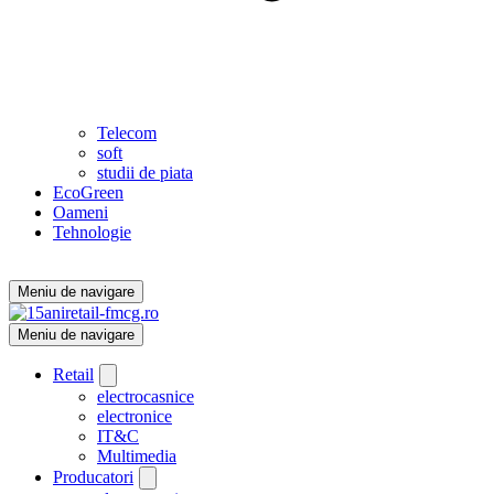
Telecom
soft
studii de piata
EcoGreen
Oameni
Tehnologie
Meniu de navigare
Meniu de navigare
Retail
electrocasnice
electronice
IT&C
Multimedia
Producatori