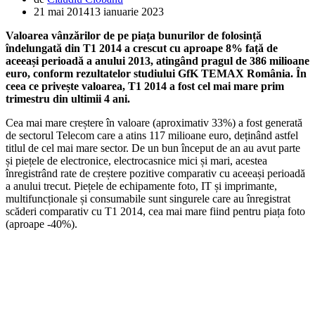
21 mai 2014
13 ianuarie 2023
Valoarea vânzărilor de pe piața bunurilor de folosință
îndelungată din T1 2014 a crescut cu aproape 8% față de
aceeași perioadă a anului 2013, atingând pragul de 386 milioane
euro, conform rezultatelor studiului GfK TEMAX România. În
ceea ce privește valoarea, T1 2014 a fost cel mai mare prim
trimestru din ultimii 4 ani.
Cea mai mare creștere în valoare (aproximativ 33%) a fost generată
de sectorul Telecom care a atins 117 milioane euro, deținând astfel
titlul de cel mai mare sector. De un bun început de an au avut parte
și piețele de electronice, electrocasnice mici și mari, acestea
înregistrând rate de creștere pozitive comparativ cu aceeași perioadă
a anului trecut. Piețele de echipamente foto, IT și imprimante,
multifuncționale și consumabile sunt singurele care au înregistrat
scăderi comparativ cu T1 2014, cea mai mare fiind pentru piața foto
(aproape -40%).