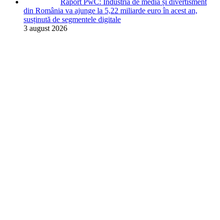
Raport PwC: Industria de media și divertisment
din România va ajunge la 5,22 miliarde euro în acest an,
susținută de segmentele digitale
3 august 2026