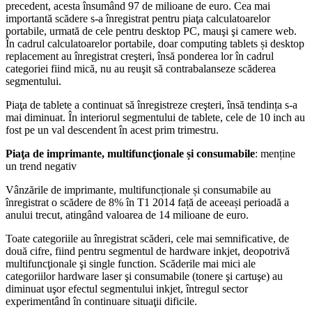
precedent, acesta însumând 97 de milioane de euro. Cea mai
importantă scădere s-a înregistrat pentru piaţa calculatoarelor
portabile, urmată de cele pentru desktop PC, mauşi şi camere web.
În cadrul calculatoarelor portabile, doar computing tablets și desktop
replacement au înregistrat creşteri, însă ponderea lor în cadrul
categoriei fiind mică, nu au reuşit să contrabalanseze scăderea
segmentului.
Piaţa de tablete a continuat să înregistreze creşteri, însă tendința s-a
mai diminuat. În interiorul segmentului de tablete, cele de 10 inch au
fost pe un val descendent în acest prim trimestru.
Piaţa de imprimante, multifuncţionale și consumabile
: menține
un trend negativ
Vânzările de imprimante, multifuncționale și consumabile au
înregistrat o scădere de 8% în T1 2014 față de aceeași perioadă a
anului trecut, atingând valoarea de 14 milioane de euro.
Toate categoriile au înregistrat scăderi, cele mai semnificative, de
două cifre, fiind pentru segmentul de hardware inkjet, deopotrivă
multifuncţionale şi single function. Scăderile mai mici ale
categoriilor hardware laser şi consumabile (tonere şi cartuşe) au
diminuat uşor efectul segmentului inkjet, întregul sector
experimentând în continuare situaţii dificile.