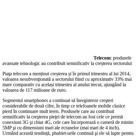
Telecom
: produsele
avansate tehnologic au contribuit semnificativ la creșterea sectorului
Piaţa telecom a menținut creșterea și în primul trimestru al lui 2014,
valoarea nesubvenţionată a sectorului fiind cu aproximativ 33% mai
mare comparativ cu același trimestru al anului trecut, ajungând la
valoarea de 117 milioane de euro.
Segmentul smartphones a continuat să înregistreze creşteri
considerabile de două cifre, în timp ce telefoanele mobile clasice
pierd în continuare mult teren. Produsele care au contribuit
semnificativ la creşterea pieţei de telecom au fost cele ce permit
conexiuni 3G şi chiar 4G, cele care încorporează o cameră de minim
5MP şi cu dimensiuni mari ale ecranelor (mai mari de 4 inch).
Urmând această tendință, phablet-urile continuă şi ele să lupte pentru