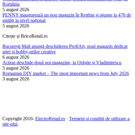
România
5 august 2026
PENNY inaugurează un nou magazin în Reghin și ajunge la 470 de
unități la nivel național
5 august 2026
Citește și BricoRetail.ro
București Mall anunță deschiderea ProfiArt, noul magazin dedicat
artei și hobby-urilor creative
6 august 2026
Action deschide două noi magazine, la Orăștie și Vladimirescu
5 august 2026
Romanian DIY market – The most important news from July 2026
3 august 2026
Copyright 2010-
ElectroRetail.ro
·
Termeni si conditii de utilizare a
site-ului
.