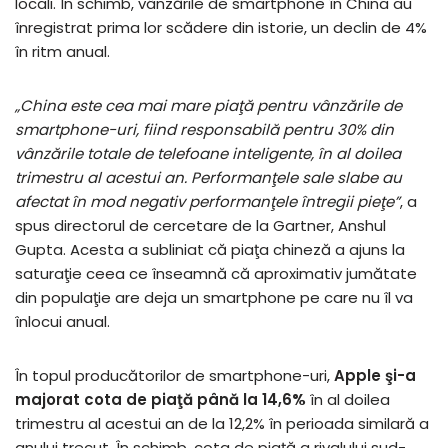
locali. În schimb, vânzările de smartphone în China au
înregistrat prima lor scădere din istorie, un declin de 4%
în ritm anual.
„China este cea mai mare piaţă pentru vânzările de
smartphone-uri, fiind responsabilă pentru 30% din
vânzările totale de telefoane inteligente, în al doilea
trimestru al acestui an. Performanţele sale slabe au
afectat în mod negativ performanţele întregii pieţe”
, a
spus directorul de cercetare de la Gartner, Anshul
Gupta. Acesta a subliniat că piaţa chineză a ajuns la
saturaţie ceea ce înseamnă că aproximativ jumătate
din populaţie are deja un smartphone pe care nu îl va
înlocui anual.
În topul producătorilor de smartphone-uri,
Apple şi-a
majorat cota de piaţă până la 14,6%
în al doilea
trimestru al acestui an de la 12,2% în perioada similară a
anului trecut. În schimb, cota de piaţă a rivalului sud-