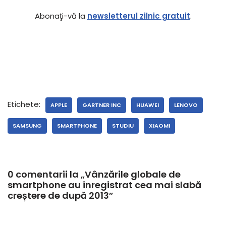
Abonaţi-vă la
newsletterul zilnic gratuit
.
Etichete:
APPLE
GARTNER INC
HUAWEI
LENOVO
SAMSUNG
SMARTPHONE
STUDIU
XIAOMI
0 comentarii la „Vânzările globale de
smartphone au înregistrat cea mai slabă
creștere de după 2013”