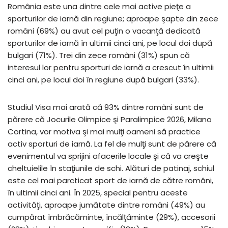
România este una dintre cele mai active pieţe a
sporturilor de iarnă din regiune; aproape şapte din zece
români (69%) au avut cel puţin o vacanţă dedicată
sporturilor de iarnă în ultimii cinci ani, pe locul doi după
bulgari (71%). Trei din zece români (31%) spun că
interesul lor pentru sporturi de iarnă a crescut în ultimii
cinci ani, pe locul doi în regiune după bulgari (33%).
Studiul Visa mai arată că 93% dintre români sunt de
părere că Jocurile Olimpice şi Paralimpice 2026, Milano
Cortina, vor motiva şi mai mulţi oameni să practice
activ sporturi de iarnă. La fel de mulţi sunt de părere că
evenimentul va sprijini afacerile locale şi că va creşte
cheltuielile în staţiunile de schi. Alături de patinaj, schiul
este cel mai parcticat sport de iarnă de către români,
în ultimii cinci ani. În 2025, special pentru aceste
activităţi, aproape jumătate dintre români (49%) au
cumpărat îmbrăcăminte, încălţăminte (29%), accesorii