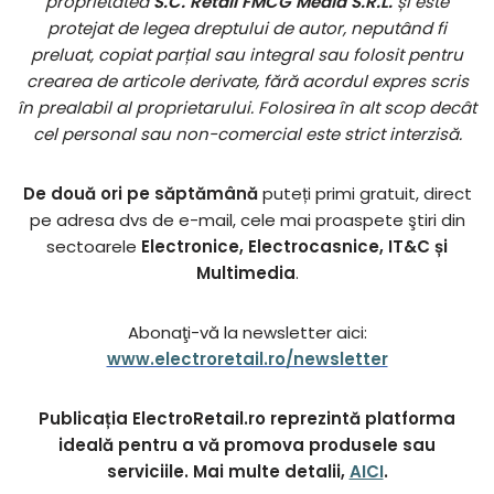
proprietatea
S.C. Retail FMCG Media S.R.L.
și este
protejat de legea dreptului de autor, neputând fi
preluat, copiat parțial sau integral sau folosit pentru
crearea de articole derivate, fără acordul expres scris
în prealabil al proprietarului. Folosirea în alt scop decât
cel personal sau non-comercial este strict interzisă.
De două ori pe săptămână
puteți primi gratuit, direct
pe adresa dvs de e-mail, cele mai proaspete ştiri din
sectoarele
Electronice, Electrocasnice, IT&C și
Multimedia
.
Abonaţi-vă la newsletter aici:
www.electroretail.ro/newsletter
Publicația ElectroRetail.ro reprezintă platforma
ideală pentru a vă promova produsele sau
serviciile. Mai multe detalii,
AICI
.