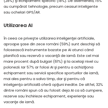
(28%) şi echipament specific (18%). De asemenea, 15%
au cumpărat tehnologie, precum ceasuri inteligente
sau ochelari GPS/AR.
Utilizarea AI
În ceea ce priveşte utilizarea inteligenţei artificiale,
aproape şase din zece români (59%) sunt deschişi să
folosească instrumente bazate pe AI atunci când
planifică sau rezervă o vacanţă de iarnă. Este cel mai
mare procent după bulgari (61%) şi la acelaşi nivel cu
polonezii. Iar 57% ar folosi AI şi pentru a achiziţiona
echipament sau servicii specifice sporturilor de iarnă,
mai ales pentru a salva timp, dar şi pentru că
inteligenţa artificială oferă opţiuni inedite. De altfel, 32%
dintre români spun că au folosit deja AI ca să cumpere,
rezerve sau închirieze echipament, experienţe sau
vacanţe de iarnă.