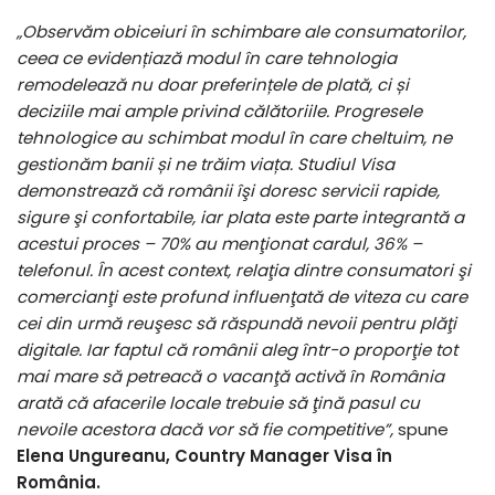
„Observăm obiceiuri în schimbare ale consumatorilor,
ceea ce evidențiază modul în care tehnologia
remodelează nu doar preferințele de plată, ci și
deciziile mai ample privind călătoriile. Progresele
tehnologice au schimbat modul în care cheltuim, ne
gestionăm banii și ne trăim viața. Studiul Visa
demonstrează că românii îşi doresc servicii rapide,
sigure şi confortabile, iar plata este parte integrantă a
acestui proces – 70% au menţionat cardul, 36% –
telefonul. În acest context, relaţia dintre consumatori şi
comercianţi este profund influenţată de viteza cu care
cei din urmă reuşesc să răspundă nevoii pentru plăţi
digitale. Iar faptul că românii aleg într-o proporţie tot
mai mare să petreacă o vacanţă activă în România
arată că afacerile locale trebuie să ţină pasul cu
nevoile acestora dacă vor să fie competitive”,
spune
Elena Ungureanu, Country Manager Visa în
România.