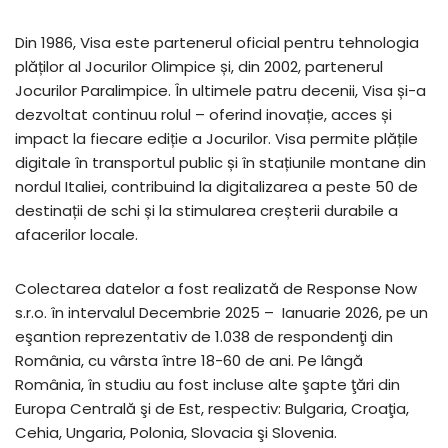
Din 1986, Visa este partenerul oficial pentru tehnologia
plăților al Jocurilor Olimpice și, din 2002, partenerul
Jocurilor Paralimpice. În ultimele patru decenii, Visa și-a
dezvoltat continuu rolul – oferind inovație, acces și
impact la fiecare ediție a Jocurilor. Visa permite plățile
digitale în transportul public și în stațiunile montane din
nordul Italiei, contribuind la digitalizarea a peste 50 de
destinații de schi și la stimularea creșterii durabile a
afacerilor locale.
Colectarea datelor a fost realizată de Response Now
s.r.o. în intervalul Decembrie 2025 – Ianuarie 2026, pe un
eşantion reprezentativ de 1.038 de respondenţi din
România, cu vârsta între 18-60 de ani. Pe lângă
România, în studiu au fost incluse alte şapte ţări din
Europa Centrală şi de Est, respectiv: Bulgaria, Croaţia,
Cehia, Ungaria, Polonia, Slovacia şi Slovenia.