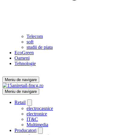
Telecom
soft
studii de piata
EcoGreen
Oameni
Tehnologie
Meniu de navigare
Meniu de navigare
Retail
electrocasnice
electronice
IT&C
Multimedia
Producatori