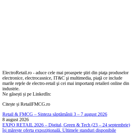
ElectroRetail.ro - aduce cele mai proaspete ştiri din piaţa produselor
electronice, electrocasnice, IT&C şi multimedia, piaţă ce include
marile reţele de electro-retail şi cei mai importanţi retaileri online din
industrie.
Ne găsești și pe LinkedIn:
Citește și RetailFMCG.ro
Retail & FMCG – Sinteza săptămânii 3 – 7 august 2026
8 august 2026
EXPO RETAIL 2026 – Digital, Green & Tech (23 – 24 septembrie)
își mărește oferta expozițională. Ultimele standuri disponibile