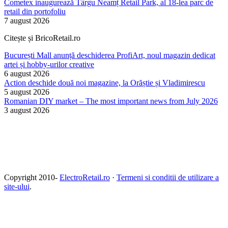
Cometex inaugurează Târgu Neamț Retail Park, al 18-lea parc de
retail din portofoliu
7 august 2026
Citește și BricoRetail.ro
București Mall anunță deschiderea ProfiArt, noul magazin dedicat
artei și hobby-urilor creative
6 august 2026
Action deschide două noi magazine, la Orăștie și Vladimirescu
5 august 2026
Romanian DIY market – The most important news from July 2026
3 august 2026
Copyright 2010-
ElectroRetail.ro
·
Termeni si conditii de utilizare a
site-ului
.