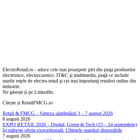
ElectroRetail.ro - aduce cele mai proaspete ştiri din piaţa produselor
electronice, electrocasnice, IT&C şi multimedia, piaţă ce include
marile reţele de electro-retail şi cei mai importanţi retaileri online din
industrie.
Ne găsești și pe LinkedIn:
Citește și RetailFMCG.ro
Retail & FMCG – Sinteza săptămânii 3 – 7 august 2026
8 august 2026
EXPO RETAIL 2026 – Digital, Green & Tech (23 – 24 septembrie)
își mărește oferta expozițională. Ultimele standuri disponibile
7 august 2026