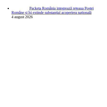
Packeta România integrează rețeaua Poștei
Române și își extinde substanțial acoperirea națională
4 august 2026