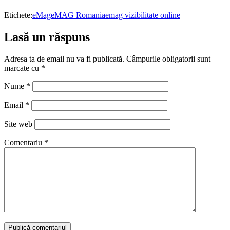
Etichete:
eMag
eMAG Romania
emag vizibilitate online
Lasă un răspuns
Adresa ta de email nu va fi publicată.
Câmpurile obligatorii sunt
marcate cu
*
Nume
*
Email
*
Site web
Comentariu
*