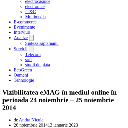
electrocasnice
electronice
IT&C
Multimedia
E-commerce
Evenimente
Interviuri
Analize
Sinteza saptamanii
Servicii
Telecom
soft
studii de piata
EcoGreen
Oameni
Tehnologie
Vizibilitatea eMAG în mediul online în
perioada 24 noiembrie – 25 noiembrie
2014
de
Andra Nicula
26 noiembrie 2014
13 ianuarie 2023