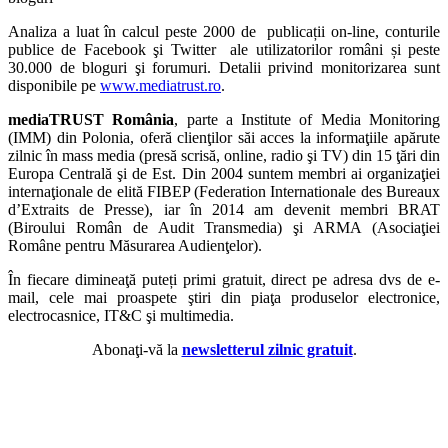
Analiza a luat în calcul peste 2000 de
publicații on-line, conturile
publice de Facebook şi Twitter ale utilizatorilor români și peste
30.000 de bloguri şi forumuri. Detalii privind monitorizarea sunt
disponibile pe
www.mediatrust.ro
.
mediaTRUST România
, parte a Institute of Media Monitoring
(IMM) din Polonia, oferă clienţilor săi acces la informaţiile apărute
zilnic în mass media (presă scrisă, online, radio şi TV) din 15 ţări din
Europa Centrală şi de Est. Din 2004 suntem membri ai organizaţiei
internaţionale de elită FIBEP (Federation Internationale des Bureaux
d’Extraits de Presse), iar în 2014 am devenit membri BRAT
(Biroului Român de Audit Transmedia) şi ARMA (Asociaţiei
Române pentru Măsurarea Audienţelor).
În fiecare dimineaţă puteți primi gratuit, direct pe adresa dvs de e-
mail, cele mai proaspete ştiri din piaţa produselor electronice,
electrocasnice, IT&C şi multimedia.
Abonaţi-vă la
newsletterul zilnic gratuit
.