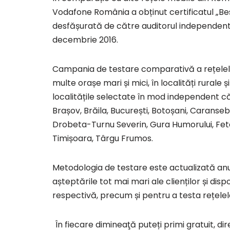
Vodafone România a obținut certificatul „B
desfășurată de către auditorul independen
decembrie 2016.
Campania de testare comparativă a rețelelor
multe orașe mari și mici, în localități rurale
localitățile selectate în mod independent c
Brașov, Brăila, București, Botoșani, Carans
Drobeta-Turnu Severin, Gura Humorului, Fetești,
Timișoara, Târgu Frumos.
Metodologia de testare este actualizată an
așteptările tot mai mari ale clienților și disp
respectivă, precum și pentru a testa rețele
În fiecare dimineaţă puteți primi gratuit, di