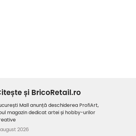
itește și BricoRetail.ro
ucurești Mall anunță deschiderea ProfiArt,
oul magazin dedicat artei și hobby-urilor
reative
 august 2026