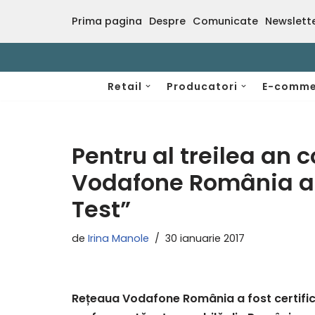
Prima pagina
Despre
Comunicate
Newslett
Sari
la
conținut
Retail
Producatori
E-comme
Pentru al treilea an 
Vodafone România a p
Test”
de
Irina Manole
30 ianuarie 2017
Rețeaua Vodafone România a fost certifica