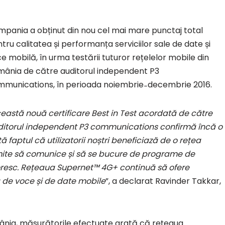
pania a obținut din nou cel mai mare punctaj total
tru calitatea și performanța serviciilor sale de date și
e mobilă, în urma testării tuturor rețelelor mobile din
ânia de către auditorul independent P3
munications, în perioada noiembrie ̵ decembrie 2016.
eastă nouă certificare Best in Test acordată de către
itorul independent P3 communications confirmă încă o
ă faptul că utilizatorii noștri beneficiază de o rețea
mite să comunice și să se bucure de programe de
oresc. Rețeaua Supernet™ 4G+ continuă să ofere
ă de voce și de date mobile
”, a declarat Ravinder Takkar,
mânia, măsurătorile efectuate arată că rețeaua