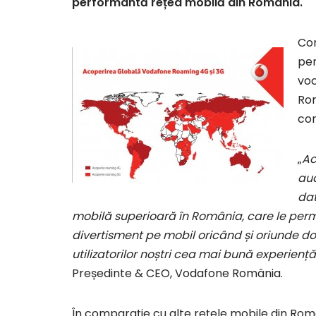
performantă rețea mobilă din România.
Com
pen
voc
Rom
com
„
Ac
aud
dat
mobilă superioară în România, care le per
divertisment pe mobil oricând și oriunde d
utilizatorilor noștri cea mai bună experienț
Președinte & CEO, Vodafone România.
În comparație cu alte rețele mobile din Ro