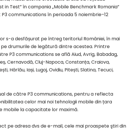
est in Test” în campania „Mobile Benchmark Romania”
t P3 communications în perioada 5 noiembrie–12
 s-a desfășurat pe întreg teritoriul României, în mai
 și pe drumurile de legătură dintre acestea. Printre
ătre P3 communications se află Aiud, Avrig, Babadag,
ebeș, Cernavodă, Cluj-Napoca, Constanța, Craiova,
 Hârlău, Iași, Lugoj, Ovidiu, Pitești, Slatina, Tecuci,
ual de către P3 communications, pentru a reflecta
onibilitatea celor mai noi tehnologii mobile din țara
le mobile la capacitate lor maximă.
rect pe adresa dvs de e-mail, cele mai proaspete ştiri din