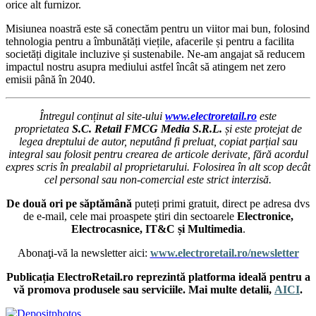
orice alt furnizor.
Misiunea noastră este să conectăm pentru un viitor mai bun, folosind
tehnologia pentru a îmbunătăți viețile, afacerile și pentru a facilita
societăți digitale incluzive și sustenabile. Ne-am angajat să reducem
impactul nostru asupra mediului astfel încât să atingem net zero
emisii până în 2040.
Întregul conținut al site-ului
www.electroretail.ro
este
proprietatea
S.C. Retail FMCG Media S.R.L.
și este protejat de
legea dreptului de autor, neputând fi preluat, copiat parțial sau
integral sau folosit pentru crearea de articole derivate, fără acordul
expres scris în prealabil al proprietarului. Folosirea în alt scop decât
cel personal sau non-comercial este strict interzisă.
De două ori pe săptămână
puteți primi gratuit, direct pe adresa dvs
de e-mail, cele mai proaspete ştiri din sectoarele
Electronice,
Electrocasnice, IT&C și Multimedia
.
Abonaţi-vă la newsletter aici:
www.electroretail.ro/newsletter
Publicația ElectroRetail.ro reprezintă platforma ideală pentru a
vă promova produsele sau serviciile. Mai multe detalii,
AICI
.