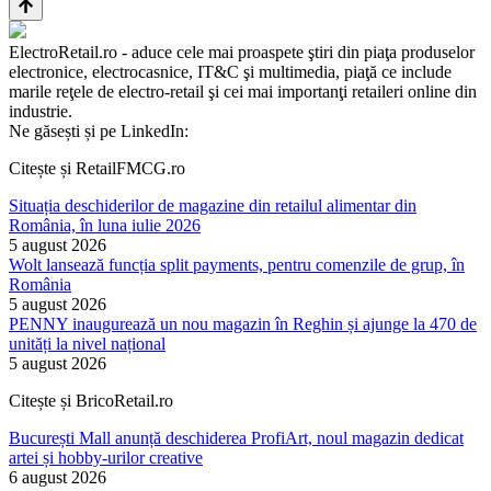
ElectroRetail.ro - aduce cele mai proaspete ştiri din piaţa produselor
electronice, electrocasnice, IT&C şi multimedia, piaţă ce include
marile reţele de electro-retail şi cei mai importanţi retaileri online din
industrie.
Ne găsești și pe LinkedIn:
Citește și RetailFMCG.ro
Situația deschiderilor de magazine din retailul alimentar din
România, în luna iulie 2026
5 august 2026
Wolt lansează funcția split payments, pentru comenzile de grup, în
România
5 august 2026
PENNY inaugurează un nou magazin în Reghin și ajunge la 470 de
unități la nivel național
5 august 2026
Citește și BricoRetail.ro
București Mall anunță deschiderea ProfiArt, noul magazin dedicat
artei și hobby-urilor creative
6 august 2026