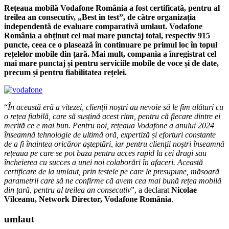
Rețeaua mobilă Vodafone România a fost certificată, pentru al
treilea an consecutiv, „Best in test”, de către organizația
independentă de evaluare comparativă umlaut. Vodafone
România a obținut cel mai mare punctaj total, respectiv 915
puncte, ceea ce o plasează în continuare pe primul loc în topul
rețelelor mobile din țară. Mai mult, compania a înregistrat cel
mai mare punctaj și pentru serviciile mobile de voce și de date,
precum și pentru fiabilitatea rețelei.
“
În această eră a vitezei, clienții noștri au nevoie să le fim alături cu
o rețea fiabilă, care să susțină acest ritm, pentru că fiecare dintre ei
merită ce e mai bun. Pentru noi, rețeaua Vodafone a anului 2024
înseamnă tehnologie de ultimă oră, expertiză și eforturi constante
de a fi înaintea oricăror așteptări, iar pentru clienții noștri înseamnă
rețeaua pe care se pot baza pentru acces rapid la cei dragi sau
încheierea cu succes a unei noi colaborări în afaceri. Această
certificare de la umlaut, prin testele pe care le presupune, măsoară
parametrii care să ne confirme că avem cea mai bună rețea mobilă
din țară, pentru al treilea an consecutiv
”, a declarat
Nicolae
Vîlceanu, Network Director, Vodafone România
.
umlaut