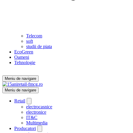
Telecom
soft
studii de piata
EcoGreen
Oameni
Tehnologie
Meniu de navigare
Meniu de navigare
Retail
electrocasnice
electronice
IT&C
Multimedia
Producatori