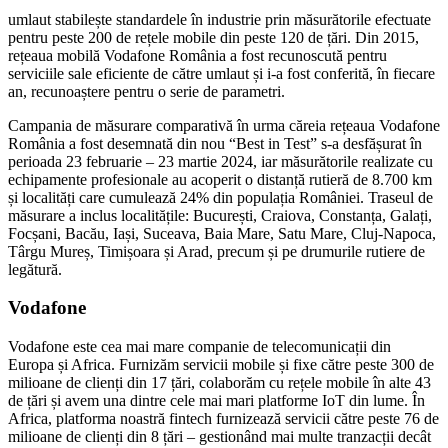
umlaut stabilește standardele în industrie prin măsurătorile efectuate
pentru peste 200 de rețele mobile din peste 120 de țări. Din 2015,
rețeaua mobilă Vodafone România a fost recunoscută pentru
serviciile sale eficiente de către umlaut și i-a fost conferită, în fiecare
an, recunoaștere pentru o serie de parametri.
Campania de măsurare comparativă în urma căreia rețeaua Vodafone
România a fost desemnată din nou “Best in Test” s-a desfășurat în
perioada 23 februarie – 23 martie 2024, iar măsurătorile realizate cu
echipamente profesionale au acoperit o distanță rutieră de 8.700 km
și localități care cumulează 24% din populația României. Traseul de
măsurare a inclus localitățile: București, Craiova, Constanța, Galați,
Focșani, Bacău, Iași, Suceava, Baia Mare, Satu Mare, Cluj-Napoca,
Târgu Mureș, Timișoara și Arad, precum și pe drumurile rutiere de
legătură.
Vodafone
Vodafone este cea mai mare companie de telecomunicații din
Europa și Africa. Furnizăm servicii mobile și fixe către peste 300 de
milioane de clienți din 17 țări, colaborăm cu rețele mobile în alte 43
de țări și avem una dintre cele mai mari platforme IoT din lume. În
Africa, platforma noastră fintech furnizează servicii către peste 76 de
milioane de clienți din 8 țări – gestionând mai multe tranzacții decât