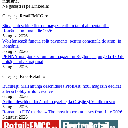
industrie.
Ne găsești și pe LinkedIn:
Citește și RetailFMCG.ro
Situația deschiderilor de magazine din retailul alimentar din
România, în luna iulie 2026
5 august 2026
Wolt lansează funcția split payments, pentru comenzile de grup, în
România
5 august 2026
PENNY inaugurează un nou magazin în Reghin și ajunge la 470 de
unități la nivel național
5 august 2026
Citește și BricoRetail.ro
București Mall anunță deschiderea ProfiArt, noul magazin dedicat
artei și hobby-urilor creative
6 august 2026
Action deschide două noi magazine, la Orăștie și Vladimirescu
5 august 2026
Romanian DIY market – The most important news from July 2026
3 august 2026