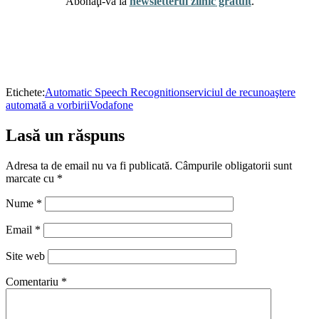
Abonaţi-vă la
newsletterul zilnic gratuit
.
Etichete:
Automatic Speech Recognition
serviciul de recunoaştere
automată a vorbirii
Vodafone
Lasă un răspuns
Adresa ta de email nu va fi publicată.
Câmpurile obligatorii sunt
marcate cu
*
Nume
*
Email
*
Site web
Comentariu
*