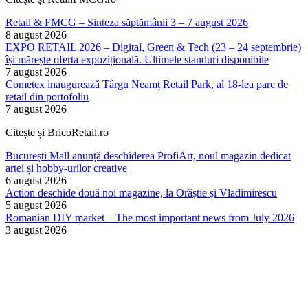
Retail & FMCG – Sinteza săptămânii 3 – 7 august 2026
8 august 2026
EXPO RETAIL 2026 – Digital, Green & Tech (23 – 24 septembrie)
își mărește oferta expozițională. Ultimele standuri disponibile
7 august 2026
Cometex inaugurează Târgu Neamț Retail Park, al 18-lea parc de
retail din portofoliu
7 august 2026
Citește și BricoRetail.ro
București Mall anunță deschiderea ProfiArt, noul magazin dedicat
artei și hobby-urilor creative
6 august 2026
Action deschide două noi magazine, la Orăștie și Vladimirescu
5 august 2026
Romanian DIY market – The most important news from July 2026
3 august 2026