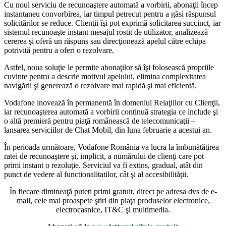
Cu noul serviciu de recunoaştere automată a vorbirii, abonaţii încep
instantaneu convorbirea, iar timpul petrecut pentru a găsi răspunsul
solicitărilor se reduce. Clienţii îşi pot exprimă solicitarea succinct, iar
sistemul recunoaşte instant mesajul rostit de utilizator, analizează
cererea şi oferă un răspuns sau direcţionează apelul către echipa
potrivită pentru a oferi o rezolvare.
Astfel, noua soluţie le permite abonaţilor să îşi folosească propriile
cuvinte pentru a descrie motivul apelului, elimina complexitatea
navigării şi generează o rezolvare mai rapidă şi mai eficientă.
Vodafone inovează în permanentă în domeniul Relaţiilor cu Clienţii,
iar recunoaşterea automată a vorbirii continuă strategia ce include şi
o altă premieră pentru piaţă românească de telecomunicaţii –
lansarea serviciilor de Chat Mobil, din luna februarie a acestui an.
În perioada următoare, Vodafone România va lucra la îmbunătăţirea
ratei de recunoaştere şi, implicit, a numărului de clienţi care pot
primi instant o rezoluţie. Serviciul va fi extins, gradual, atât din
punct de vedere al functionalitatilor, cât şi al accesibilităţii.
În fiecare dimineaţă puteți primi gratuit, direct pe adresa dvs de e-
mail, cele mai proaspete ştiri din piaţa produselor electronice,
electrocasnice, IT&C şi multimedia.