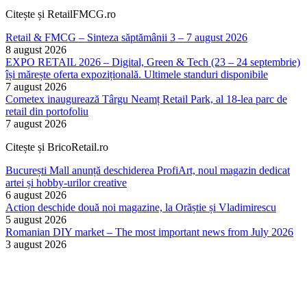
Citește și RetailFMCG.ro
Retail & FMCG – Sinteza săptămânii 3 – 7 august 2026
8 august 2026
EXPO RETAIL 2026 – Digital, Green & Tech (23 – 24 septembrie)
își mărește oferta expozițională. Ultimele standuri disponibile
7 august 2026
Cometex inaugurează Târgu Neamț Retail Park, al 18-lea parc de
retail din portofoliu
7 august 2026
Citește și BricoRetail.ro
București Mall anunță deschiderea ProfiArt, noul magazin dedicat
artei și hobby-urilor creative
6 august 2026
Action deschide două noi magazine, la Orăștie și Vladimirescu
5 august 2026
Romanian DIY market – The most important news from July 2026
3 august 2026