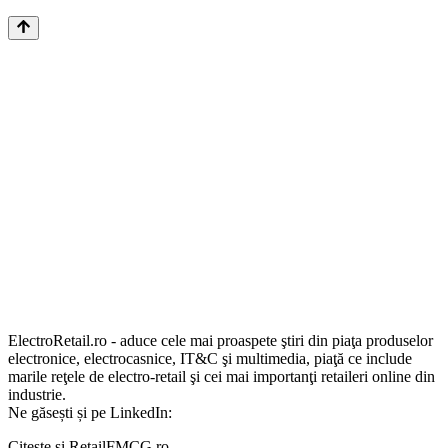
ElectroRetail.ro - aduce cele mai proaspete ştiri din piaţa produselor
electronice, electrocasnice, IT&C şi multimedia, piaţă ce include
marile reţele de electro-retail şi cei mai importanţi retaileri online din
industrie.
Ne găsești și pe LinkedIn:
Citește și RetailFMCG.ro