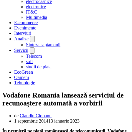
electrocasnice
electronice
IT&C
Multimedia
E-commerce
Evenimente
Interviuri
Analize
Sinteza saptamanii
Servicii
Telecom
soft
studii de piata
EcoGreen
Oameni
Tehnologie
Vodafone Romania lansează serviciul de
recunoaștere automată a vorbirii
de
Claudiu Ciobanu
1 septembrie 2014
13 ianuarie 2023
În premieră pe piaţă românească de telecomunicaţii, Vodafone