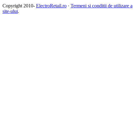
Copyright 2010-
ElectroRetail.ro
·
Termeni si conditii de utilizare a
site-ului
.