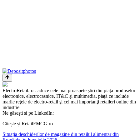
ElectroRetail.ro - aduce cele mai proaspete ştiri din piaţa produselor
electronice, electrocasnice, IT&C şi multimedia, piaţă ce include
marile reţele de electro-retail şi cei mai importanţi retaileri online din
industrie.
Ne găsești și pe LinkedIn:
Citește și RetailFMCG.ro
Situația deschiderilor de magazine din retailul alimentar din
România, în luna iulie 2026