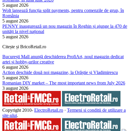
5 august 2026
Wolt lansează funcția split payments, pentru comenzile de grup, în
România
5 august 2026
PENNY inaugurează un nou magazin în Reghin și ajunge la 470 de
unități la nivel național
5 august 2026
Citește și BricoRetail.ro
București Mall anunță deschiderea ProfiArt, noul magazin dedicat
artei și hobby-urilor creative
6 august 2026
Action deschide două noi magazine, la Orăștie și Vladimirescu
5 august 2026
Romanian DIY market – The most important news from July 2026
3 august 2026
Copyright 2010-
ElectroRetail.ro
·
Termeni si conditii de utilizare a
site-ului
.