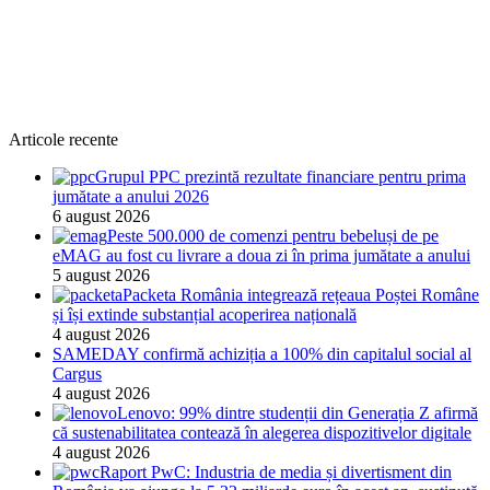
Articole recente
Grupul PPC prezintă rezultate financiare pentru prima
jumătate a anului 2026
6 august 2026
Peste 500.000 de comenzi pentru bebeluși de pe
eMAG au fost cu livrare a doua zi în prima jumătate a anului
5 august 2026
Packeta România integrează rețeaua Poștei Române
și își extinde substanțial acoperirea națională
4 august 2026
SAMEDAY confirmă achiziția a 100% din capitalul social al
Cargus
4 august 2026
Lenovo: 99% dintre studenții din Generația Z afirmă
că sustenabilitatea contează în alegerea dispozitivelor digitale
4 august 2026
Raport PwC: Industria de media și divertisment din