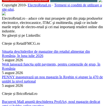
Copyright 2010-
ElectroRetail.ro
·
Termeni si conditii de utilizare a
site-ului
.
ElectroRetail.ro - aduce cele mai proaspete ştiri din piaţa produselor
electronice, electrocasnice, IT&C şi multimedia, piaţă ce include
marile reţele de electro-retail şi cei mai importanţi retaileri online din
industrie.
Ne găsești și pe LinkedIn:
Citește și RetailFMCG.ro
Situația deschiderilor de magazine din retailul alimentar din
România, în luna iulie 2026
5 august 2026
Wolt lansează funcția split payments, pentru comenzile de grup, în
România
5 august 2026
PENNY inaugurează un nou magazin în Reghin și ajunge la 470 de
unități la nivel național
5 august 2026
Citește și BricoRetail.ro
București Mall anunță deschiderea ProfiArt, noul magazin dedicat
artei și hobby-urilor creative