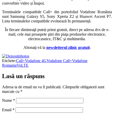
convorbire video și înapoi.
Terminalele compatibile Call+ din portofoliul Vodafone România
sunt Samsung Galaxy S5, Sony Xperia Z2 și Huawei Ascent P7.
Lista terminalelor compatibile evoluează în permanență.
În fiecare dimineaţă puteți primi gratuit, direct pe adresa dvs de e-
mail, cele mai proaspete ştiri din piaţa produselor electronice,
electrocasnice, IT&C şi multimedia.
Abonaţi-vă la
newsletterul zilnic gratuit
.
Etichete:
Call+
Vodafone 4G
Vodafone Call+
Vodafone
Romania
VoLTE
Lasă un răspuns
Adresa ta de email nu va fi publicată.
Câmpurile obligatorii sunt
marcate cu
*
Nume
*
Email
*