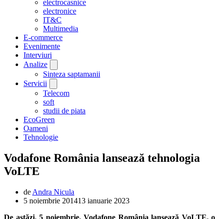
electrocasnice
electronice
IT&C
Multimedia
E-commerce
Evenimente
Interviuri
Analize
Sinteza saptamanii
Servicii
Telecom
soft
studii de piata
EcoGreen
Oameni
Tehnologie
Vodafone România lansează tehnologia
VoLTE
de
Andra Nicula
5 noiembrie 2014
13 ianuarie 2023
De astăzi, 5 noiembrie, Vodafone România lansează VoLTE, o