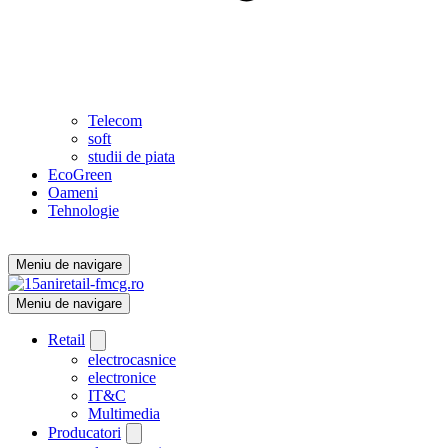
Telecom
soft
studii de piata
EcoGreen
Oameni
Tehnologie
Meniu de navigare
Meniu de navigare
Retail
electrocasnice
electronice
IT&C
Multimedia
Producatori