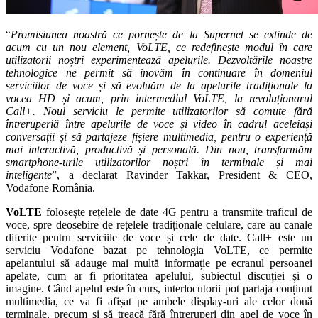
“
Promisiunea noastră ce pornește de la Supernet se extinde de
acum cu un nou element, VoLTE, ce redefinește modul în care
utilizatorii noștri experimentează apelurile. Dezvoltările noastre
tehnologice ne permit să inovăm în continuare în domeniul
serviciilor de voce și să evoluăm de la apelurile tradiționale la
vocea HD și acum, prin intermediul VoLTE, la revoluționarul
Call+. Noul serviciu le permite utilizatorilor să comute fără
întreruperiă între apelurile de voce și video în cadrul aceleiași
conversații și să partajeze fișiere multimedia, pentru o experiență
mai interactivă, productivă și personală. Din nou, transformăm
smartphone-urile utilizatorilor noștri în terminale și mai
inteligente
”, a declarat Ravinder Takkar, President & CEO,
Vodafone România.
VoLTE
folosește rețelele de date 4G pentru a transmite traficul de
voce, spre deosebire de rețelele tradiționale celulare, care au canale
diferite pentru serviciile de voce și cele de date. Call+ este un
serviciu Vodafone bazat pe tehnologia VoLTE, ce permite
apelantului să adauge mai multă informație pe ecranul persoanei
apelate, cum ar fi prioritatea apelului, subiectul discuției și o
imagine. Când apelul este în curs, interlocutorii pot partaja conținut
multimedia, ce va fi afișat pe ambele display-uri ale celor două
terminale, precum și să treacă fără întreruperi din apel de voce în