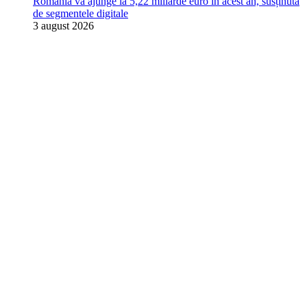
România va ajunge la 5,22 miliarde euro în acest an, susținută
de segmentele digitale
3 august 2026