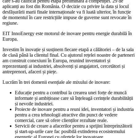
care s-au calificat pentru etapa preliminară a competiției. 29 de
aplicanți au fost din România. O decizie cu privire la data și locul
desfășurării marii finale internaționale va fi luată ulterior, în funcție
de momentul în care restricțiile impuse de guverne sunt revocate în
regiune.
EIT InnoEnergy este motorul de inovare pentru energie durabilă în
Europa.
Investim în inovație și susținem fiecare etapă a călătoriei – de la sala
de clasă până la clientul final. Cu ajutorul rețelei noastre de parteneri
am construit conexiuni în Europa, reunind inventatori și
reprezentanți ai industriei, absolvenți și angajatori, cercetători și
antreprenori, afaceri și piețe.
Lucrăm în trei domenii esențiale ale mixului de inovare:
Educație pentru a contribui la crearea unei forțe de muncă
informate și ambițioase care să înțeleagă cerințele durabilității
și nevoile industriei.
Proiecte de inovare pentru a reuni idei, inventatori și industria
pentru a crea tehnologii atractive din punct de vedere
comercial, care să ofere clienților rezultate reale.
Servicii de creare a afacerilor pentru a sprijini întreprinzătorii
și start-up-urile care fac posibilă extinderea ecosistemului
energetic al Europei cu ofertele lor inovatoare.