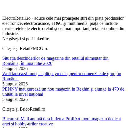
ElectroRetail.ro - aduce cele mai proaspete ştiri din piaţa produselor
electronice, electrocasnice, IT&C şi multimedia, piaţă ce include
marile reţele de electro-retail şi cei mai importanţi retaileri online din
industrie.
Ne găsești și pe LinkedIn:
Citește și RetailFMCG.ro
Situația deschiderilor de magazine din retailul alimentar din
România, în luna iulie 2026
5 august 2026
Wolt lansează funcția split payments, pentru comenzile de grup, în
România
5 august 2026
PENNY inaugurează un nou magazin în Reghin și ajunge la 470 de
unități la nivel național
5 august 2026
Citește și BricoRetail.ro
București Mall anunță deschiderea ProfiArt, noul magazin dedicat
artei și hobby-urilor creative