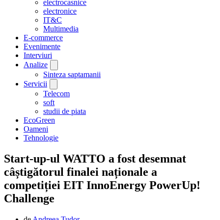
electrocasnice
electronice
IT&C
Multimedia
E-commerce
Evenimente
Interviuri
Analize
Sinteza saptamanii
Servicii
Telecom
soft
studii de piata
EcoGreen
Oameni
Tehnologie
Start-up-ul WATTO a fost desemnat
câștigătorul finalei naționale a
competiției EIT InnoEnergy PowerUp!
Challenge
de
Andreea Tudor