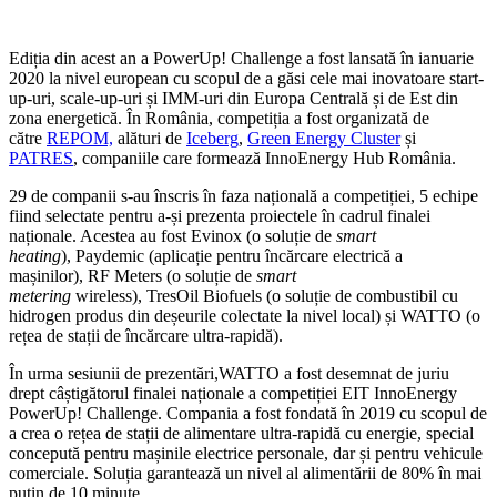
Ediția din acest an a PowerUp! Challenge a fost lansată în ianuarie
2020 la nivel european cu scopul de a găsi cele mai inovatoare start-
up-uri, scale-up-uri și IMM-uri din Europa Centrală și de Est din
zona energetică. În România, competiția a fost organizată de
către
REPOM,
alături de
Iceberg
,
Green Energy Cluster
și
PATRES
, companiile care formează InnoEnergy Hub România.
29 de companii s-au înscris în faza națională a competiției, 5 echipe
fiind selectate pentru a-și prezenta proiectele în cadrul finalei
naționale. Acestea au fost Evinox (o soluție de
smart
heating
), Paydemic (aplicație pentru încărcare electrică a
mașinilor), RF Meters (o soluție de
smart
metering
wireless), TresOil Biofuels (o soluție de combustibil cu
hidrogen produs din deșeurile colectate la nivel local) și WATTO (o
rețea de stații de încărcare ultra-rapidă).
În urma sesiunii de prezentări,WATTO a fost desemnat de juriu
drept câștigătorul finalei naționale a competiției EIT InnoEnergy
PowerUp! Challenge. Compania
a fost fondată în 2019
cu scopul de
a crea o rețea de stații de alimentare ultra-rapidă cu energie, special
concepută pentru mașinile electrice personale, dar și pentru vehicule
comerciale. Soluția garantează un nivel al alimentării de 80% în mai
puțin de 10 minute.