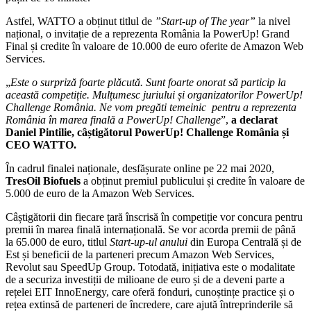
Astfel, WATTO a obținut titlul de
”Start-up of The year
”
la nivel
național, o invitație de a reprezenta România la PowerUp! Grand
Final și credite în valoare de 10.000 de euro oferite de Amazon Web
Services.
„
Este o surpriză foarte plăcută. Sunt foarte onorat să particip la
această competiție. Mulțumesc juriului și organizatorilor PowerUp!
Challenge România.
Ne vom pregăti temeinic
pentru a reprezenta
România în marea finală a PowerUp! Challenge
”,
a declarat
Daniel Pintilie, câștigătorul PowerUp! Challenge România și
CEO WATTO.
În cadrul finalei naționale, desfășurate online pe 22 mai 2020,
TresOil Biofuels
a obținut premiul publicului și credite în valoare de
5.000 de euro de la Amazon Web Services.
Câștigătorii din fiecare țară înscrisă în competiție vor concura pentru
premii în marea finală internațională. Se vor acorda premii de până
la 65.000 de euro, titlul
Start-up-ul anului
din Europa Centrală și de
Est și beneficii de la parteneri precum Amazon Web Services,
Revolut sau SpeedUp Group. Totodată, inițiativa este o modalitate
de a securiza investiții de milioane de euro și de a deveni parte a
rețelei EIT InnoEnergy, care oferă fonduri, cunoștințe practice și o
rețea extinsă de parteneri de încredere, care ajută întreprinderile să