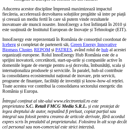
Aducerea acestor discipline împreună maximizează impactul
fiecăreia, accelerează dezvoltarea soluțiilor pregătite să intre pe piață
și creează un mediu fertil în care să putem vinde rezultatele
inovatoare ale muncii noastre. InnoEnergy a fost înființată în 2010 și
este susținută de Institutul European de Inovație și Tehnologie (EIT).
InnoEnergy este reprezentată în România de consorțiul coordonat de
Iceberg
și completat de partenerii săi,
Green Energy Innovative
Biomass Cluster
,
REPOM
și
PATRES
, având rolul de
hub
al acestei
organizații europene. Rolul InnoEnergy Hub România este de a
sprijini inovatorii, cercetătorii, start-up-urile și companiile active în
domeniile legate de energie pentru a-și dezvolta, îmbunătăți, scala și
internaționaliza produsele și serviciile. În paralel, hub-ul contribuie
la consolidarea ecosistemului național de inovare, prin servicii,
programe de finanțare, facilități de investiții și know-how-ul rețelei.
Toate acestea vor contribui la consolidarea sectorului energetic din
România și Europa.
Întregul conținut al site-ului www.electroretail.ro este
proprietatea
S.C. Retail FMCG Media S.R.L.
și este protejat de
legea dreptului de autor, neputând fi preluat, copiat parțial sau
integral sau folosit pentru crearea de articole derivate, fără acordul
expres scris în prealabil al proprietarului. Folosirea în alt scop decât
cel personal sau non-comercial este strict interzisă.