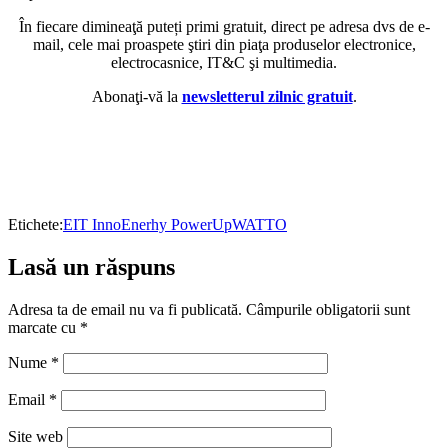
În fiecare dimineaţă puteți primi gratuit, direct pe adresa dvs de e-
mail, cele mai proaspete ştiri din piaţa produselor electronice,
electrocasnice, IT&C şi multimedia.
Abonaţi-vă la
newsletterul zilnic gratuit
.
Etichete:
EIT InnoEnerhy PowerUp
WATTO
Lasă un răspuns
Adresa ta de email nu va fi publicată.
Câmpurile obligatorii sunt
marcate cu
*
Nume
*
Email
*
Site web