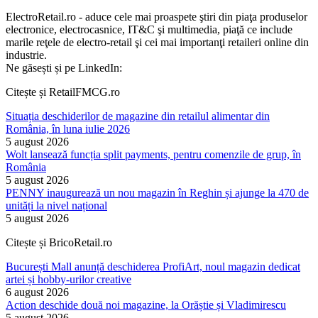
ElectroRetail.ro - aduce cele mai proaspete ştiri din piaţa produselor
electronice, electrocasnice, IT&C şi multimedia, piaţă ce include
marile reţele de electro-retail şi cei mai importanţi retaileri online din
industrie.
Ne găsești și pe LinkedIn:
Citește și RetailFMCG.ro
Situația deschiderilor de magazine din retailul alimentar din
România, în luna iulie 2026
5 august 2026
Wolt lansează funcția split payments, pentru comenzile de grup, în
România
5 august 2026
PENNY inaugurează un nou magazin în Reghin și ajunge la 470 de
unități la nivel național
5 august 2026
Citește și BricoRetail.ro
București Mall anunță deschiderea ProfiArt, noul magazin dedicat
artei și hobby-urilor creative
6 august 2026
Action deschide două noi magazine, la Orăștie și Vladimirescu
5 august 2026