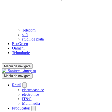
Telecom
soft
studii de piata
EcoGreen
Oameni
Tehnologie
Meniu de navigare
Meniu de navigare
Retail
electrocasnice
electronice
IT&C
Multimedia
Producatori