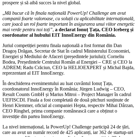
prospere și să aibă succes la nivel global.
„
Mă bucur că în finala națională PowerUp! Challenge am avut
companii foarte valoroase, cu soluții cu aplicabilitate internațională,
care joacă un rol foarte important în asigurarea unui viitor energetic
mai verde pentru noi toți”
,
a declarat Ionuț Țața, CEO Iceberg și
coordonator al hubului EIT InnoEnergy din România.
Juriul competiției pentru finala națională a fost format din Dan
Dragoș Drăgan, Secretar de Stat în cadrul Ministerului Economiei,
Energiei și Mediului de Afaceri (președintele juriului); Corneliu
Bodea, Președintele Centrului Român al Energiei – CRE și CEO la
ADREM; Radu Crăciun, CEO la HELIOEXPERT și Michal Bajda,
reprezentant al EIT InnoEnergy.
În deschiderea evenimentului au luat cuvântul Ionuț Țața,
coordonatorul InnoEnergy în România; Jürgen Ludwig – CEO,
Result Counts GmbH și Marius Mitroi – Project Manager în cadrul
UEFISCDI. Finala a fost completată de două pitchuri susținute de
Henri Klemmer, oficial al companiei Hepta, respectiv Mihai Dârzan,
CEO Ringhel, prima companie românească care a obținut o
investiție din partea InnoEnergy.
La nivel internațional, la PowerUp! Challenge participă 24 de țări,
care au avut un număr record de 425 aplicanți, iar 362 de startup-uri