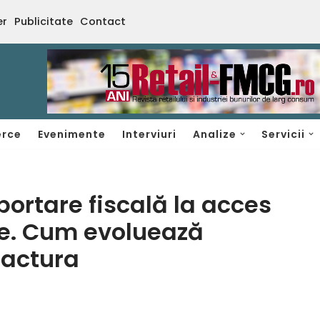
er
Publicitate
Contact
rce
Evenimente
Interviuri
Analize
Servicii
portare fiscală la acces
re. Cum evoluează
Factura