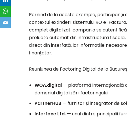
Pornind de la aceste exemple, participanții au
contextul extinderii sistemului RO e-Factur
complet digitalizat: compania se autentifică
preluate automat din infrastructura fiscală,
direct din interfață, iar informațiile necesa
finanțator.
Reuniunea de Factoring Digital de la Bucureș
WOA.digital
— platformă internațională d
domeniul digitalizării factoringului
PartnerHUB
— furnizor și integrator de so
Interface Ltd.
— unul dintre principalii fu