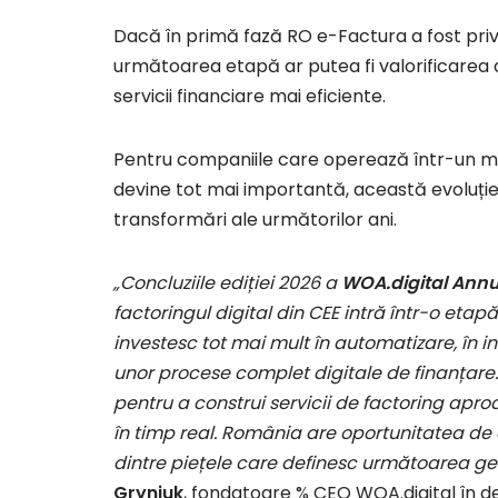
Dacă în primă fază RO e-Factura a fost privi
următoarea etapă ar putea fi valorificarea
servicii financiare mai eficiente.
Pentru companiile care operează într-un me
devine tot mai importantă, această evoluți
transformări ale următorilor ani.
„Concluziile ediției 2026 a
WOA.digital Annua
factoringul digital din CEE intră într-o e
investesc tot mai mult în automatizare, în in
unor procese complet digitale de finanțare
pentru a construi servicii de factoring apro
în timp real. România are oportunitatea de 
dintre piețele care definesc următoarea gene
Gryniuk
, fondatoare % CEO WOA.digital în d