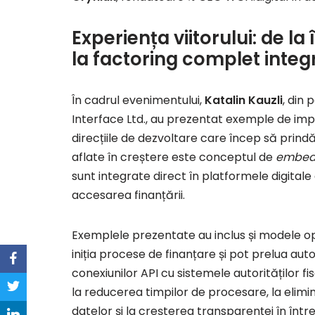
Experiența viitorului: de l
la factoring complet integ
În cadrul evenimentului,
Katalin Kauzli
, din
Interface Ltd., au prezentat exemple de imp
direcțiile de dezvoltare care încep să prind
aflate în creștere este conceptul de
embedd
sunt integrate direct în platformele digita
accesarea finanțării.
Exemplele prezentate au inclus și modele op
iniția procese de finanțare și pot prelua aut
conexiunilor API cu sistemele autorităților fisc
la reducerea timpilor de procesare, la elim
datelor și la creșterea transparenței în între