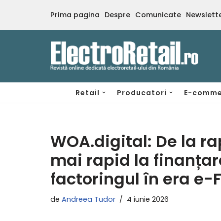
Prima pagina
Despre
Comunicate
Newslett
Sari
la
conținut
Retail
Producatori
E-comme
WOA.digital: De la ra
mai rapid la finanța
factoringul în era e-
de
Andreea Tudor
4 iunie 2026