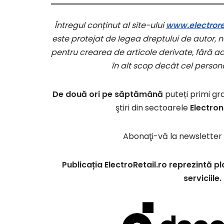
Întregul conținut al site-ului
www.electroret
este protejat de legea dreptului de autor, ne
pentru crearea de articole derivate, fără aco
în alt scop decât cel persona
De două ori pe săptămână
puteți primi gr
ştiri din sectoarele
Electron
Abonaţi-vă la newsletter 
Publicația ElectroRetail.ro reprezintă
serviciile