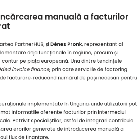
a încărcarea manuală a facturilor
rat
 partea PartnerHUB, și
Dénes Pronk
, reprezentant al
lementare deja funcționale în regiune, precum și
ă contur pe piața europeană. Una dintre tendințele
ed invoice finance
, prin care serviciile de factoring
le de facturare, reducând numărul de pași necesari pentru
eraționale implementate în Ungaria, unde utilizatorii pot
omat informațiile aferente facturilor prin intermediul
ale. Potrivit specialiștilor, astfel de integrări contribuie
inarea erorilor generate de introducerea manuală a
gul flux de finanțare.