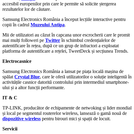
accesibil europenilor prin care le permite să solicite ștergerea
rezultatelor lor de căutare.
Samsung Electronics România a început lecțiile interactive pentru
copii în cadrul
Muzeului Antipa
.
Mii de utilizatori au căzut în capcana unor escrocherii care le promit
mai mulți followeri pe
Twitter
în schimbul credențialelor de
autentificare în rețea, după ce un grup de infractori a exploatat
platforma de autentificare a rețelei, TweetDeck și secțiunea Trends.
Electrocasnice
Samsung Electronics România a lansat pe piața locală mașina de
spălat
Crystal Blue
, care le oferă utilizatorilor o soluție inteligentă în
activitățile casnice datorită controlului prin intermediul smartphone-
ului și a altor funcții performante.
IT & C
TP-LINK, producător de echipamente de netwoking și lider mondial
și local pe segmentul routerelor wireless, lansează o gamă nouă de
dispozitive wireless
pentru birouri mici și spații de locuit.
Servicii