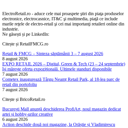
ElectroRetail.ro - aduce cele mai proaspete ştiri din piaţa produselor
electronice, electrocasnice, IT&C şi multimedia, piaţă ce include
marile reţele de electro-retail şi cei mai importanţi retaileri online din
industrie.
Ne găsești și pe LinkedIn:
Citește și RetailFMCG.ro
Retail & FMCG – Sinteza săptămânii 3 – 7 august 2026
8 august 2026
EXPO RETAIL 2026 – Digital, Green & Tech (23 – 24 septembrie)
își mărește oferta expozițională. Ultimele standuri disponibile
7 august 2026
Cometex inaugurează Târgu Neamț Retail Park, al 18-lea parc de
retail din portofoliu
7 august 2026
Citește și BricoRetail.ro
București Mall anunță deschiderea ProfiArt, noul magazin dedicat
artei și hobby-urilor creative
6 august 2026
Action deschide două noi magazine, la Orăștie și Vladimirescu