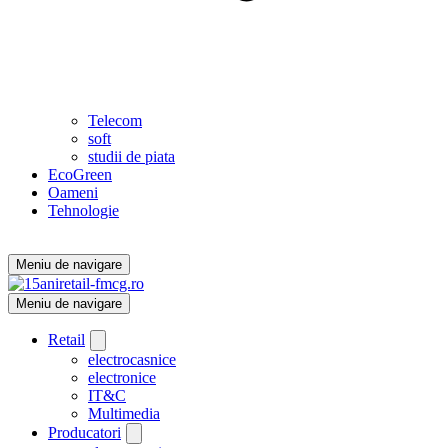
Telecom
soft
studii de piata
EcoGreen
Oameni
Tehnologie
Meniu de navigare
Meniu de navigare
Retail
electrocasnice
electronice
IT&C
Multimedia
Producatori