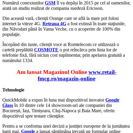
Numărul conexiunilor
GSM
îl va depăși în 2015 pe cel al oamenilor,
arată un studiu realizat de compania suedeză Ericsson.
Din această vară, clienţii Orange care se află la mare pot folosi
internet la viteze 4G.
Reţeaua 4G
a fost extinsă în toate staţiunile,
din Năvodari până în Vama Veche, cu o acoperire de 100% din
populaţie.
Începând din iunie, clienții voce ai Romtelecom ce utilizează o
cartelă preplătită
COSMOTE
o pot reîncărca prin linia lor de
telefonie fixă, fără niciun cost suplimentar, prin apelarea gratuită a
numărului 1334.
Am lansat Magazinul Online
www.retail-
fmcg.ro/magazin-online
Tehnologie
QuickMobile a expus în luna mai dispozitivul inovator
Google
Glass
în 10 dintre cele 14 showroom-uri ale companiei din
București, Iași, Timișoara, Cluj-Napoca și Baia Mare, oferin
dispozitivul spre testare clienţilor.
Pentru a se conforma unei decizii a justiției europene de la jumătatea
lunii mai,
Google
a lansat săptămâna trecută un formular online