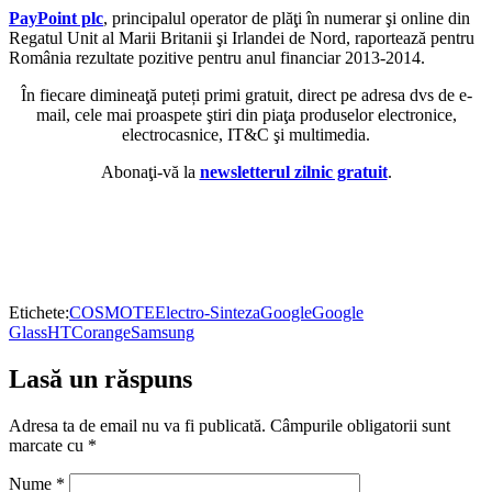
PayPoint plc
, principalul operator de plăţi în numerar şi online din
Regatul Unit al Marii Britanii şi Irlandei de Nord, raportează pentru
România rezultate pozitive pentru anul financiar 2013-2014.
În fiecare dimineaţă puteți primi gratuit, direct pe adresa dvs de e-
mail, cele mai proaspete ştiri din piaţa produselor electronice,
electrocasnice, IT&C şi multimedia.
Abonaţi-vă la
newsletterul zilnic gratuit
.
Etichete:
COSMOTE
Electro-Sinteza
Google
Google
Glass
HTC
orange
Samsung
Lasă un răspuns
Adresa ta de email nu va fi publicată.
Câmpurile obligatorii sunt
marcate cu
*
Nume
*