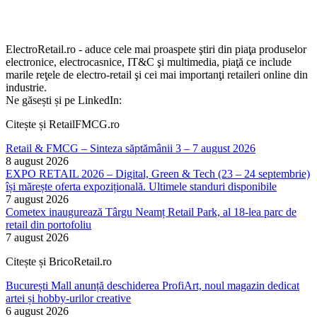
ElectroRetail.ro - aduce cele mai proaspete ştiri din piaţa produselor
electronice, electrocasnice, IT&C şi multimedia, piaţă ce include
marile reţele de electro-retail şi cei mai importanţi retaileri online din
industrie.
Ne găsești și pe LinkedIn:
Citește și RetailFMCG.ro
Retail & FMCG – Sinteza săptămânii 3 – 7 august 2026
8 august 2026
EXPO RETAIL 2026 – Digital, Green & Tech (23 – 24 septembrie)
își mărește oferta expozițională. Ultimele standuri disponibile
7 august 2026
Cometex inaugurează Târgu Neamț Retail Park, al 18-lea parc de
retail din portofoliu
7 august 2026
Citește și BricoRetail.ro
București Mall anunță deschiderea ProfiArt, noul magazin dedicat
artei și hobby-urilor creative
6 august 2026