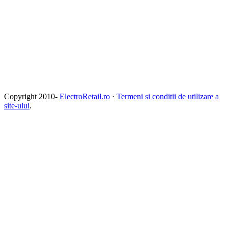
Copyright 2010-
ElectroRetail.ro
·
Termeni si conditii de utilizare a
site-ului
.