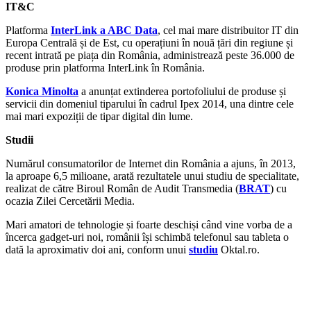
IT&C
Platforma
InterLink a ABC Data
, cel mai mare distribuitor IT din
Europa Centrală și de Est, cu operațiuni în nouă țări din regiune și
recent intrată pe piața din România, administrează peste 36.000 de
produse prin platforma InterLink în România.
Konica Minolta
a anunțat extinderea portofoliului de produse și
servicii din domeniul tiparului în cadrul Ipex 2014, una dintre cele
mai mari expoziții de tipar digital din lume.
Studii
Numărul consumatorilor de Internet din România a ajuns, în 2013,
la aproape 6,5 milioane, arată rezultatele unui studiu de specialitate,
realizat de către Biroul Român de Audit Transmedia (
BRAT
) cu
ocazia Zilei Cercetării Media.
Mari amatori de tehnologie și foarte deschiși când vine vorba de a
încerca gadget-uri noi, românii își schimbă telefonul sau tableta o
dată la aproximativ doi ani, conform unui
studiu
Oktal.ro.