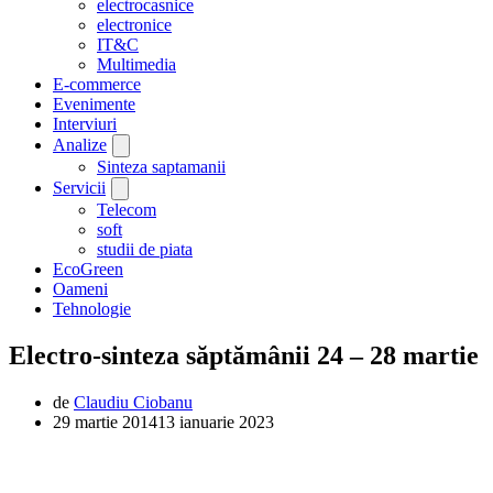
electrocasnice
electronice
IT&C
Multimedia
E-commerce
Evenimente
Interviuri
Analize
Sinteza saptamanii
Servicii
Telecom
soft
studii de piata
EcoGreen
Oameni
Tehnologie
Electro-sinteza săptămânii 24 – 28 martie
de
Claudiu Ciobanu
29 martie 2014
13 ianuarie 2023