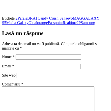
Etichete:
2Parale
BRAT
Candy Crush Saga
evoMAG
GALAXY
S5
Media Galaxy
Oktal
orange
Passpoint
Realtime2P
Samsung
Lasă un răspuns
Adresa ta de email nu va fi publicată.
Câmpurile obligatorii sunt
marcate cu
*
Nume
*
Email
*
Site web
Comentariu
*