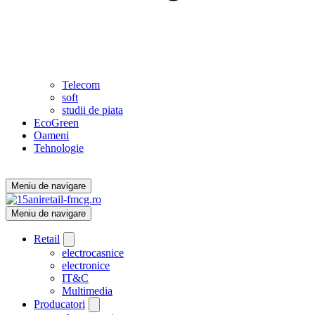
Telecom
soft
studii de piata
EcoGreen
Oameni
Tehnologie
Meniu de navigare
Meniu de navigare
Retail
electrocasnice
electronice
IT&C
Multimedia
Producatori