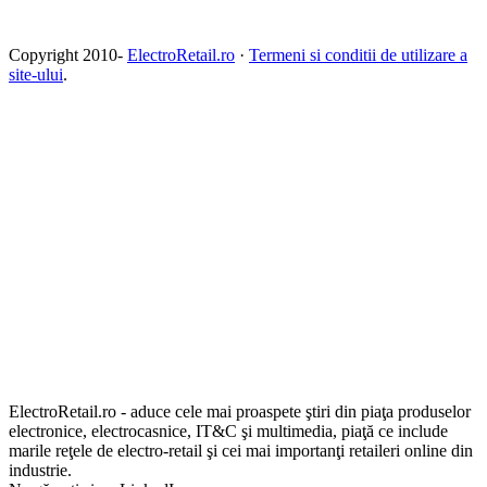
Copyright 2010-
ElectroRetail.ro
·
Termeni si conditii de utilizare a
site-ului
.
ElectroRetail.ro - aduce cele mai proaspete ştiri din piaţa produselor
electronice, electrocasnice, IT&C şi multimedia, piaţă ce include
marile reţele de electro-retail şi cei mai importanţi retaileri online din
industrie.