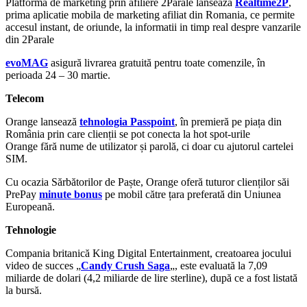
Platforma de marketing prin afiliere 2Parale lansează
Realtime2P
,
prima aplicatie mobila de marketing afiliat din Romania, ce permite
accesul instant, de oriunde, la informatii in timp real despre vanzarile
din 2Parale
evoMAG
asigură livrarea gratuită pentru toate comenzile, în
perioada 24 – 30 martie.
Telecom
Orange lansează
tehnologia Passpoint
, în premieră pe piața din
România prin care clienții se pot conecta la hot spot-urile
Orange fără nume de utilizator și parolă, ci doar cu ajutorul cartelei
SIM.
Cu ocazia Sărbătorilor de Paște, Orange oferă tuturor clienților săi
PrePay
minute bonus
pe mobil către țara preferată din Uniunea
Europeană.
Tehnologie
Compania britanică King Digital Entertainment, creatoarea jocului
video de succes „
Candy Crush Saga
„, este evaluată la 7,09
miliarde de dolari (4,2 miliarde de lire sterline), după ce a fost listată
la bursă.