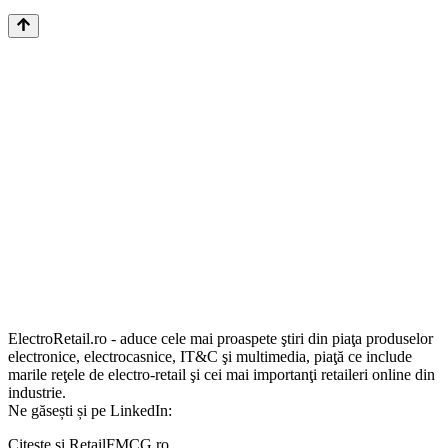
ElectroRetail.ro - aduce cele mai proaspete ştiri din piaţa produselor
electronice, electrocasnice, IT&C şi multimedia, piaţă ce include
marile reţele de electro-retail şi cei mai importanţi retaileri online din
industrie.
Ne găsești și pe LinkedIn:
Citește și RetailFMCG.ro