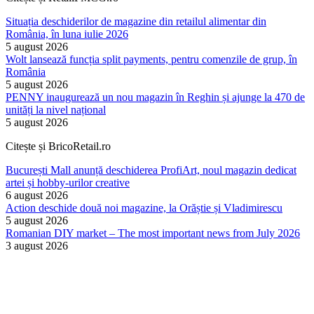
Situația deschiderilor de magazine din retailul alimentar din
România, în luna iulie 2026
5 august 2026
Wolt lansează funcția split payments, pentru comenzile de grup, în
România
5 august 2026
PENNY inaugurează un nou magazin în Reghin și ajunge la 470 de
unități la nivel național
5 august 2026
Citește și BricoRetail.ro
București Mall anunță deschiderea ProfiArt, noul magazin dedicat
artei și hobby-urilor creative
6 august 2026
Action deschide două noi magazine, la Orăștie și Vladimirescu
5 august 2026
Romanian DIY market – The most important news from July 2026
3 august 2026