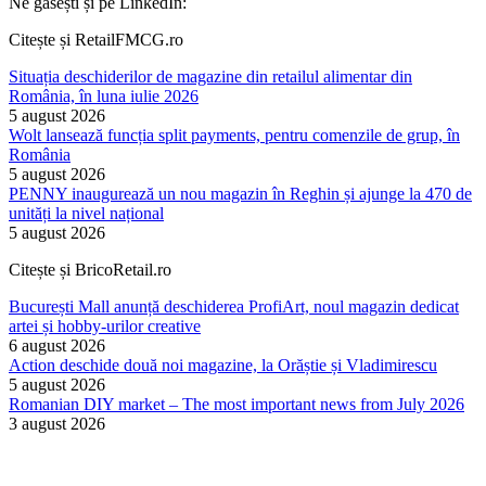
Ne găsești și pe LinkedIn:
Citește și RetailFMCG.ro
Situația deschiderilor de magazine din retailul alimentar din
România, în luna iulie 2026
5 august 2026
Wolt lansează funcția split payments, pentru comenzile de grup, în
România
5 august 2026
PENNY inaugurează un nou magazin în Reghin și ajunge la 470 de
unități la nivel național
5 august 2026
Citește și BricoRetail.ro
București Mall anunță deschiderea ProfiArt, noul magazin dedicat
artei și hobby-urilor creative
6 august 2026
Action deschide două noi magazine, la Orăștie și Vladimirescu
5 august 2026
Romanian DIY market – The most important news from July 2026
3 august 2026