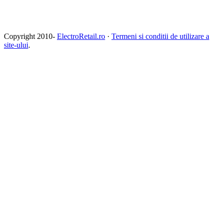
Copyright 2010-
ElectroRetail.ro
·
Termeni si conditii de utilizare a
site-ului
.