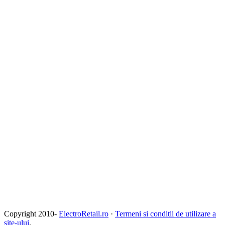
Copyright 2010-
ElectroRetail.ro
·
Termeni si conditii de utilizare a
site-ului
.