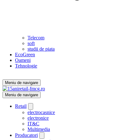
Telecom
soft
studii de piata
EcoGreen
Oameni
Tehnologie
Meniu de navigare
Meniu de navigare
Retail
electrocasnice
electronice
IT&C
Multimedia
Producatori