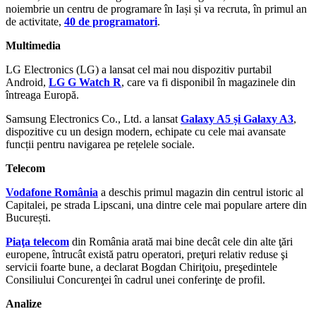
noiembrie un centru de programare în Iași și va recruta, în primul an
de activitate,
40 de programatori
.
Multimedia
LG Electronics (LG) a lansat cel mai nou dispozitiv purtabil
Android,
LG G Watch R
, care va fi disponibil în magazinele din
întreaga Europă.
Samsung Electronics Co., Ltd. a lansat
Galaxy A5 și Galaxy A3
,
dispozitive cu un design modern, echipate cu cele mai avansate
funcții pentru navigarea pe rețelele sociale.
Telecom
Vodafone România
a deschis primul magazin din centrul istoric al
Capitalei, pe strada Lipscani, una dintre cele mai populare artere din
București.
Piaţa telecom
din România arată mai bine decât cele din alte ţări
europene, întrucât există patru operatori, preţuri relativ reduse şi
servicii foarte bune, a declarat Bogdan Chiriţoiu, preşedintele
Consiliului Concurenţei în cadrul unei conferinţe de profil.
Analize