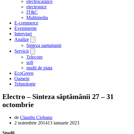
electrocasnice
electronice
IT&C
Multimedia
E-commerce
Evenimente
Interviuri
Analize
Sinteza saptamanii
Servicii
Telecom
soft
studii de piata
EcoGreen
Oameni
Tehnologie
Electro – Sinteza săptămânii 27 – 31
octombrie
de
Claudiu Ciobanu
2 noiembrie 2014
13 ianuarie 2023
Studii