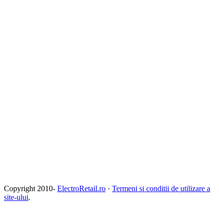
Copyright 2010-
ElectroRetail.ro
·
Termeni si conditii de utilizare a
site-ului
.