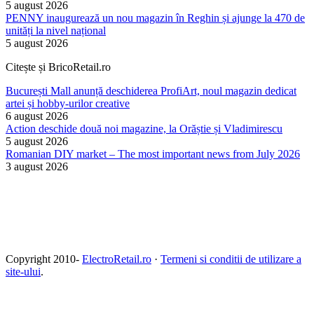
5 august 2026
PENNY inaugurează un nou magazin în Reghin și ajunge la 470 de
unități la nivel național
5 august 2026
Citește și BricoRetail.ro
București Mall anunță deschiderea ProfiArt, noul magazin dedicat
artei și hobby-urilor creative
6 august 2026
Action deschide două noi magazine, la Orăștie și Vladimirescu
5 august 2026
Romanian DIY market – The most important news from July 2026
3 august 2026
Copyright 2010-
ElectroRetail.ro
·
Termeni si conditii de utilizare a
site-ului
.