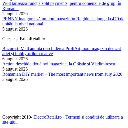
Wolt lansează funcția split payments, pentru comenzile de grup, în
România
5 august 2026
PENNY inaugurează un nou magazin în Reghin și ajunge la 470 de
unități la nivel național
5 august 2026
Citește și BricoRetail.ro
București Mall anunță deschiderea ProfiArt, noul magazin dedicat
artei și hobby-urilor creative
6 august 2026
Action deschide două noi magazine, la Orăștie și Vladimirescu
5 august 2026
Romanian DIY market – The most important news from July 2026
3 august 2026
Copyright 2010-
ElectroRetail.ro
·
Termeni si conditii de utilizare a
site-ului
.