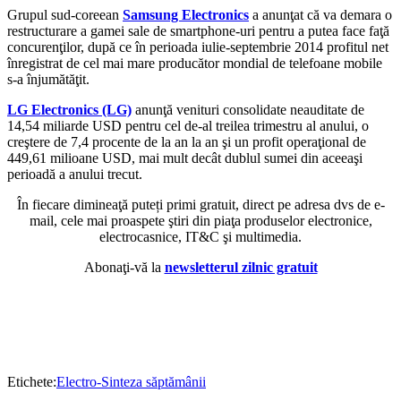
Grupul sud-coreean
Samsung Electronics
a anunţat că va demara o
restructurare a gamei sale de smartphone-uri pentru a putea face faţă
concurenţilor, după ce în perioada iulie-septembrie 2014 profitul net
înregistrat de cel mai mare producător mondial de telefoane mobile
s-a înjumătăţit.
LG Electronics (LG)
anunţă venituri consolidate neauditate de
14,54 miliarde USD pentru cel de-al treilea trimestru al anului, o
creştere de 7,4 procente de la an la an şi un profit operaţional de
449,61 milioane USD, mai mult decât dublul sumei din aceeaşi
perioadă a anului trecut.
În fiecare dimineaţă puteți primi gratuit, direct pe adresa dvs de e-
mail, cele mai proaspete ştiri din piaţa produselor electronice,
electrocasnice, IT&C şi multimedia.
Abonaţi-vă la
newsletterul zilnic gratuit
Etichete:
Electro-Sinteza săptămânii