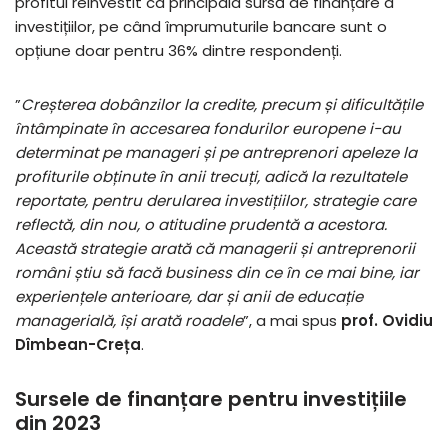
profitul reinvestit ca principala sursă de finanțare a
investițiilor, pe când împrumuturile bancare sunt o
opțiune doar pentru 36% dintre respondenți.
”
Creșterea dobânzilor la credite, precum și dificultățile
întâmpinate în accesarea fondurilor europene i-au
determinat pe manageri și pe antreprenori apeleze la
profiturile obținute în anii trecuți, adică la rezultatele
reportate, pentru derularea investițiilor, strategie care
reflectă, din nou, o atitudine prudentă a acestora.
Această strategie arată că managerii și antreprenorii
români știu să facă business din ce în ce mai bine, iar
experiențele anterioare, dar și anii de educație
managerială, își arată roadele
”, a mai spus
prof. Ovidiu
Dîmbean-Creța
.
Sursele de finanțare pentru investițiile
din 2023