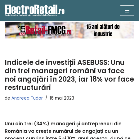
Sari
la
conținut
Indicele de investiții ASEBUSS: Unu
din trei manageri români va face
noi angajări în 2023, iar 18% vor face
restructurări
de
Andreea Tudor
16 mai 2023
Unu din trei (34%) manageri și antreprenori din
România va crește numărul de angajați cu un
procent cuprins între 5 și 10% anul acesta, după ce