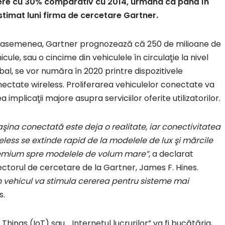
eştere cu 30% comparativ cu 2014, urmând ca până în
estimat luni firma de cercetare Gartner.
asemenea, Gartner prognozează că 250 de milioane de
icule, sau o cincime din vehiculele în circulaţie la nivel
bal, se vor număra în 2020 printre dispozitivele
ectate wireless. Proliferarea vehiculelor conectate va
a implicaţii majore asupra serviciilor oferite utilizatorilor.
şina conectată este deja o realitate, iar conectivitatea
eless se extinde rapid de la modelele de lux şi mărcile
emium spre modelele de volum mare”
, a declarat
ectorul de cercetare de la Gartner, James F. Hines.
n vehicul va stimula cererea pentru sisteme mai
s.
Things (IoT) sau „Internetul lucrurilor” va fi bucătăria,