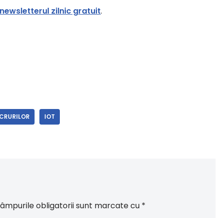
newsletterul zilnic gratuit
.
UCRURILOR
IOT
âmpurile obligatorii sunt marcate cu
*