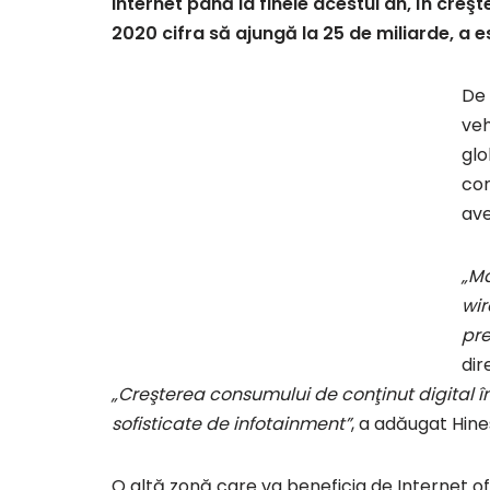
Internet până la finele acestui an, în cr
2020 cifra să ajungă la 25 de miliarde, a 
De 
veh
glo
con
ave
„Ma
wir
pr
dir
„Creşterea consumului de conţinut digital î
sofisticate de infotainment”
, a adăugat Hine
O altă zonă care va beneficia de Internet of 