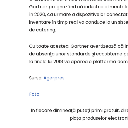
Gartner prognozând că industria alimentelor 
în 2020, ca urmare a dispozitivelor conectate
inventare în timp real va conduce la un sist
de catering.
Cu toate acestea, Gartner avertizează că im
de absenţa unor standarde şi ecosisteme p
la finele lui 2018 va apărea o platformă domi
Sursa:
Agerpres
Foto
În fiecare dimineaţă puteți primi gratuit, di
piaţa produselor electroni