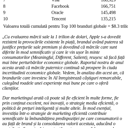
8
Facebook
166,751
9
Oracle
145,498
10
Tencent
135,215
Valoarea totală cumulată pentru Top 100 branduri globale = $8.3 tri
„
Cu evaluarea mărcii sale la 1 trilion de dolari, Apple s-a dovedit
rezistent la provocările existente în piață, brandul având puterea să
justifice prețurile sale premium și dovedind că mărcile care sunt
diferite în mod semnificativ și care le vin ușor în minte
consumatorilor (Meaningful, Different, Salient), reușesc să facă față
mai bine perturbărilor economice globale. Raportul nostru de anul
acesta arată că mărcile puternice continuă să prospere în ciuda
incertitudinii economice globale. Vedem, în analiza din acest an, că
brandurile care investesc în AI înregistrează câștiguri remarcabile,
culegând roadele unei experiențe mai bune pe care o oferă
clienților.
Dar marketingul arată că poate să fie eficient în multe forme, fie
prin conținut excelent, noi inovații, o strategie media eficientă, o
politică de prețuri inteligentă și multe altele. În mod esențial,
investiția într-o strategie de marketing eficientă contribuie
semnificativ la îmbunătățirea predispoziției pe care consumatorii o
au față de brand și la consolidarea valorii acestuia, aducând o