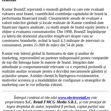
Kantar BrandZ reprezintă o monedă globală cu care este evaluată
valoarea unui brand, cuantificând contribuția capitalului de brand la
performanța financiară totală. Clasamentele anuale de evaluare a
valorii mărcilor globale și locale realizate de Kantar combină date
financiare riguros analizate, cu studii ample de brand equity pentru a
obține și evaluarea consumatorilor. Din 1998, BrandZ împărtășește
cu liderii din domeniul afacerilor
insight-uri
despre cum se
construiesc brandurile, având la bază 4,3 milioane de interviuri cu
consumatori, pentru 21.000 de mărci din 54 de piețe.
Kantar este liderul global în furnizarea de date și analize de
marketing, reprezentând un partener indispensabil pentru companiile
de top din întreaga lume în materie de brand. Integrăm date
atitudinale și comportamentale relevante cu o expertiză profundă și
realizăm analize avansate pentru a dezvălui mecanismele gândirii și
acțiunilor umane. Asistăm clienții în înțelegerea evenimentelor,
motivelor acestora și a modalităților de configurare a strategiilor de
marketing care le vor influența viitorul.
Întregul conținut al site-ului
www.electroretail.ro
este
proprietatea
S.C. Retail FMCG Media S.R.L.
și este protejat de
legea dreptului de autor, neputând fi preluat, copiat parțial sau
integral sau folosit pentru crearea de articole derivate, fără acordul