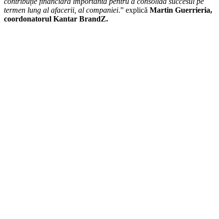
contribuție financiară importantă pentru a consolida succesul pe
termen lung al afacerii, al companiei
.” explică
Martin Guerrieria,
coordonatorul Kantar BrandZ.