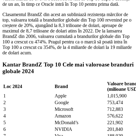
de un an, în timp ce Oracle intră în Top 10 pentru prima dată.
Clasamentul BrandZ din acest an subliniază rezistența mărcilor de
top, valoarea totală a brandurilor globale din Top 100 revenind pe o
creștere de 20%, ajungând la 8,3 trilioane de dolari, aproape de
maximul de 8,7 trilioane de dolari atins în 2022. De la lansarea
BrandZ din 2006, valoarea cumulată a brandurilor globale din Top
100 a crescut cu 474%. Pragul pentru ca o marcă să poată intra în
Top 100 a crescut cu 354%, de la 4 miliarde de dolari la 19 miliarde
de dolari acum.
Kantar BrandZ Top 10 Cele mai valoroase branduri
globale 2024
Valoare bran
Loc 2024
Brand
(milioane US
1
Apple
1,015,900
2
Google
753,474
3
Microsoft
712,883
4
Amazon
576,622
5
McDonald’s
221,902
6
NVIDIA
201,840
7
Visa
188,929