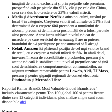
imaginii de brand exclusivist și prin prețurile sale premium,
prosperând atât pe piețele din SUA, cât și pe cele din China,
ceea ce a dus la o creștere cu 23% a valorii mărcii.
Media și divertisment
:
Netflix
a atins noi culmi, urcând pe
locul 4 în categorie. Creșterea valorii mărcii sale cu 51% a fost
determinată de o creștere fără precedent a numărului de
abonați, precum și de limitarea posibilității de a folosi parolele
altor persoane. Acest lucru subliază nivelul ridicat de
încredere pe care serviciul de
streaming
îl are în puterea
brandului de a-i predispune pe consumatori să îl aleagă.
Retail
:
Amazon
își păstrează poziția de cel mai valoros brand
de retail, cu o creștere a valorii mărcii de 6%. În afară de el,
inovarea în zona de accesibilitate a produselor, precum și o
atenție ridicată la stabilirea unui nivel al prețurilor care să țină
cont de schimbarea comportamentelor consumatorilor, au
asigurat rezultate remarcabile pentru
Lowe’s, Aldi, TJ Maxx
,
precum și pentru giganții regionali de comerț electronic
Pinduoduo
și
Mercado Libre
.
Raportul Kantar BrandZ Most Valuable Global Brands 2024,
inclusiv clasamentele pentru Top 100 global 100 și pentru fiecare
dintre cele 13 categorii individuale, plus analize ample sunt acum
disponibile
aici
.
Kantar