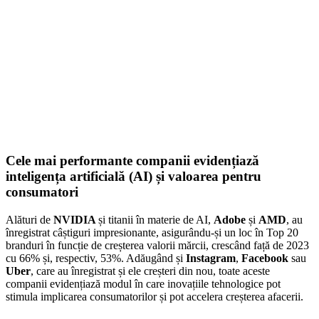
Cele mai performante companii evidențiază
inteligența artificială (AI) și valoarea pentru
consumatori
Alături de
NVIDIA
și titanii în materie de AI,
Adobe
și
AMD
, au
înregistrat câștiguri impresionante, asigurându-și un loc în Top 20
branduri în funcție de creșterea valorii mărcii, crescând față de 2023
cu 66% și, respectiv, 53%. Adăugând și
Instagram
,
Facebook
sau
Uber
, care au înregistrat și ele creșteri din nou, toate aceste
companii evidențiază modul în care inovațiile tehnologice pot
stimula implicarea consumatorilor și pot accelera creșterea afacerii.