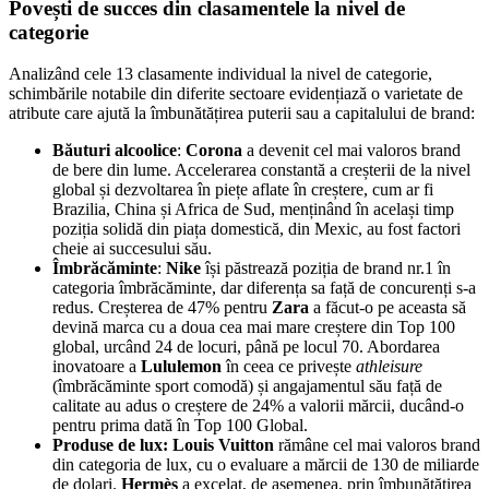
Povești de succes din clasamentele la nivel de
categorie
Analizând cele 13 clasamente individual la nivel de categorie,
schimbările notabile din diferite sectoare evidențiază o varietate de
atribute care ajută la îmbunătățirea puterii sau a capitalului de brand:
Băuturi alcoolice
:
Corona
a devenit cel mai valoros brand
de bere din lume. Accelerarea constantă a creșterii de la nivel
global și dezvoltarea în piețe aflate în creștere, cum ar fi
Brazilia, China și Africa de Sud, menținând în același timp
poziția solidă din piața domestică, din Mexic, au fost factori
cheie ai succesului său.
Îmbrăcăminte
:
Nike
își păstrează poziția de brand nr.1 în
categoria îmbrăcăminte, dar diferența sa față de concurenți s-a
redus. Creșterea de 47% pentru
Zara
a făcut-o pe aceasta să
devină marca cu a doua cea mai mare creștere din Top 100
global, urcând 24 de locuri, până pe locul 70. Abordarea
inovatoare a
Lululemon
în ceea ce privește
athleisure
(îmbrăcăminte sport comodă) și angajamentul său față de
calitate au adus o creștere de 24% a valorii mărcii, ducând-o
pentru prima dată în Top 100 Global.
Produse de lux
:
Louis Vuitton
rămâne cel mai valoros brand
din categoria de lux, cu o evaluare a mărcii de 130 de miliarde
de dolari.
Hermès
a excelat, de asemenea, prin îmbunătățirea