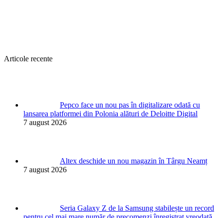
Articole recente
Pepco face un nou pas în digitalizare odată cu
lansarea platformei din Polonia alături de Deloitte Digital
7 august 2026
Altex deschide un nou magazin în Târgu Neamț
7 august 2026
Seria Galaxy Z de la Samsung stabilește un record
pentru cel mai mare număr de precomenzi înregistrat vreodată