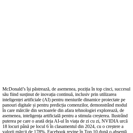
McDonald’s își păstrează, de asemenea, poziția în top cinci, succesul
său fiind susținut de inovația continuă, inclusiv prin utilizarea
inteligenței artificiale (AI) pentru meniurile dinamice proiectate pe
panouri digitale și pentru predicția comenzilor, demonstrând modul
în care mărcile din sectoarele din afara tehnologiei explorează, de
asemenea, inteligența artificială pentru a stimula creșterea. Ilustrând
puterea pe care o arată deja AI-ul în viața de zi cu zi, NVIDIA urcă
18 locuri până pe locul 6 în clasamentul din 2024, cu o creștere a
valorii mărcii de 178%. Facebook revine în Top 10 după o absență