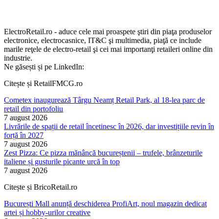
ElectroRetail.ro - aduce cele mai proaspete ştiri din piaţa produselor
electronice, electrocasnice, IT&C şi multimedia, piaţă ce include
marile reţele de electro-retail şi cei mai importanţi retaileri online din
industrie.
Ne găsești și pe LinkedIn:
Citește și RetailFMCG.ro
Cometex inaugurează Târgu Neamț Retail Park, al 18-lea parc de
retail din portofoliu
7 august 2026
Livrările de spații de retail încetinesc în 2026, dar investițiile revin în
forță în 2027
7 august 2026
Zest Pizza: Ce pizza mănâncă bucureștenii – trufele, brânzeturile
italiene și gusturile picante urcă în top
7 august 2026
Citește și BricoRetail.ro
București Mall anunță deschiderea ProfiArt, noul magazin dedicat
artei și hobby-urilor creative