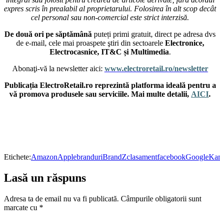
expres scris în prealabil al proprietarului. Folosirea în alt scop decât
cel personal sau non-comercial este strict interzisă.
De două ori pe săptămână
puteți primi gratuit, direct pe adresa dvs
de e-mail, cele mai proaspete ştiri din sectoarele
Electronice,
Electrocasnice, IT&C și Multimedia
.
Abonaţi-vă la newsletter aici:
www.electroretail.ro/newsletter
Publicația ElectroRetail.ro reprezintă platforma ideală pentru a
vă promova produsele sau serviciile. Mai multe detalii,
AICI
.
Etichete:
Amazon
Apple
branduri
BrandZ
clasament
facebook
Google
Kan
Lasă un răspuns
Adresa ta de email nu va fi publicată.
Câmpurile obligatorii sunt
marcate cu
*