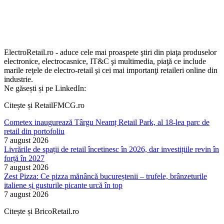
ElectroRetail.ro - aduce cele mai proaspete ştiri din piaţa produselor
electronice, electrocasnice, IT&C şi multimedia, piaţă ce include
marile reţele de electro-retail şi cei mai importanţi retaileri online din
industrie.
Ne găsești și pe LinkedIn:
Citește și RetailFMCG.ro
Cometex inaugurează Târgu Neamț Retail Park, al 18-lea parc de
retail din portofoliu
7 august 2026
Livrările de spații de retail încetinesc în 2026, dar investițiile revin în
forță în 2027
7 august 2026
Zest Pizza: Ce pizza mănâncă bucureștenii – trufele, brânzeturile
italiene și gusturile picante urcă în top
7 august 2026
Citește și BricoRetail.ro