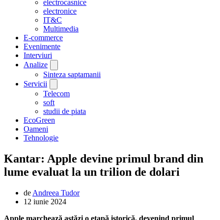
electrocasnice
electronice
IT&C
Multimedia
E-commerce
Evenimente
Interviuri
Analize
Sinteza saptamanii
Servicii
Telecom
soft
studii de piata
EcoGreen
Oameni
Tehnologie
Kantar: Apple devine primul brand din
lume evaluat la un trilion de dolari
de
Andreea Tudor
12 iunie 2024
Apple marchează astăzi o etapă istorică, devenind primul