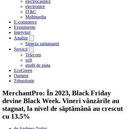
electrocasnice
electronice
IT&C
Multimedia
E-commerce
Evenimente
Interviuri
Analize
Sinteza saptamanii
Servicii
Telecom
soft
studii de piata
EcoGreen
Oameni
Tehnologie
MerchantPro: În 2023, Black Friday
devine Black Week. Vineri vânzările au
stagnat, la nivel de săptămână au crescut
cu 13.5%
de
Andreea Tudor