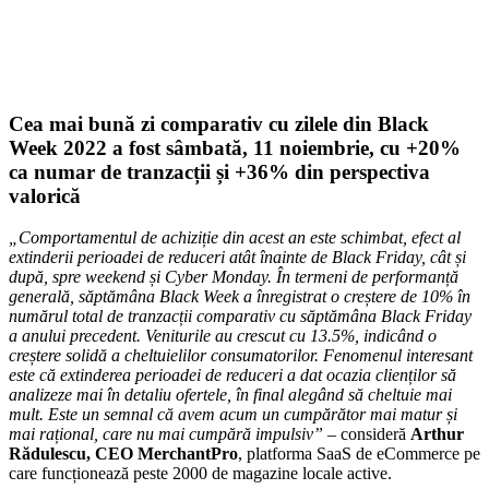
Cea mai bună zi comparativ cu zilele din Black
Week 2022 a fost sâmbată, 11 noiembrie, cu +20%
ca numar de tranzacții și +36% din perspectiva
valorică
„Comportamentul de achiziție din acest an este schimbat, efect al
extinderii perioadei de reduceri atât înainte de Black Friday, cât și
după, spre weekend și Cyber Monday. În termeni de performanță
generală, săptămâna Black Week a înregistrat o creștere de 10% în
numărul total de tranzacții comparativ cu săptămâna Black Friday
a anului precedent. Veniturile au crescut cu 13.5%, indicând o
creștere solidă a cheltuielilor consumatorilor. Fenomenul interesant
este că extinderea perioadei de reduceri a dat ocazia clienților să
analizeze mai în detaliu ofertele, în final alegând să cheltuie mai
mult. Este un semnal că avem acum un cumpărător mai matur și
mai rațional, care nu mai cumpără impulsiv” –
consideră
Arthur
Rădulescu, CEO MerchantPro
, platforma SaaS de eCommerce pe
care funcționează peste 2000 de magazine locale active.