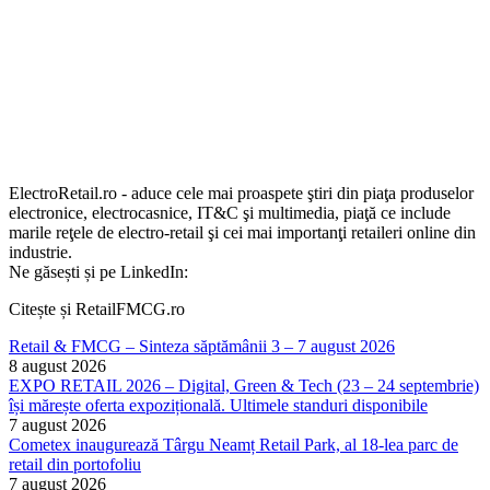
ElectroRetail.ro - aduce cele mai proaspete ştiri din piaţa produselor
electronice, electrocasnice, IT&C şi multimedia, piaţă ce include
marile reţele de electro-retail şi cei mai importanţi retaileri online din
industrie.
Ne găsești și pe LinkedIn:
Citește și RetailFMCG.ro
Retail & FMCG – Sinteza săptămânii 3 – 7 august 2026
8 august 2026
EXPO RETAIL 2026 – Digital, Green & Tech (23 – 24 septembrie)
își mărește oferta expozițională. Ultimele standuri disponibile
7 august 2026
Cometex inaugurează Târgu Neamț Retail Park, al 18-lea parc de
retail din portofoliu
7 august 2026