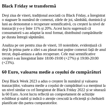
Black Friday se transformă
Deși ziua de vineri, tradițional asociată cu Black Friday, a înregistrat
o stagnare în numărul de comenzi, zilele de joi, sâmbătă, duminică și
luni au demonstrat o recuperare semnificativă, cu creșteri la nivel de
tranzacții y-o-y între 11% și 20%. Acest lucru sugerează că
consumatorii s-au adaptat la noul format, distribuind cumpărăturile
pe durata întregii săptămâni.
Analiza pe ore pentru ziua de vineri, 10 noiembrie, evidențiază că
deși în prima parte a zilei s-au plasat mai puține comenzi față de anul
trecut, după-amiaza a adus recuperare. Cele mai semnificative
creșteri s-au înregistrat între 18:00-19:00 (+27%) și 19:00-20:00
(+23%).
60 Euro, valoarea medie a coșului de cumpărături
Deși Black Week 2023 a adus o creștere în numărul și valoarea
tranzacțiilor, valoarea medie a coșului de cumpărături s-a menținut la
un nivel similar cu cel înregistrat de Black Friday 2022 și se situează
la 60 Euro. Acest lucru reflectă un comportament de achiziție
echilibrat și stabil și indică o atenție crescută la eficiență și cheltuieli
planificate din partea cumparatorilor.