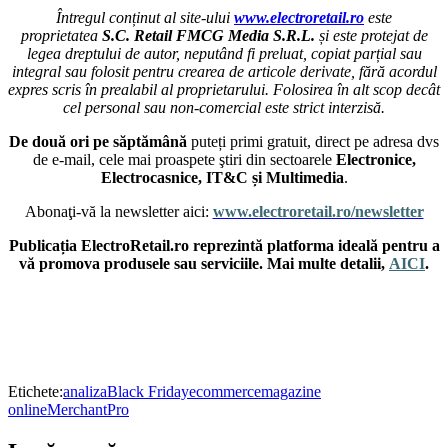
Întregul conținut al site-ului
www.electroretail.ro
este
proprietatea
S.C. Retail FMCG Media S.R.L.
și este protejat de
legea dreptului de autor, neputând fi preluat, copiat parțial sau
integral sau folosit pentru crearea de articole derivate, fără acordul
expres scris în prealabil al proprietarului. Folosirea în alt scop decât
cel personal sau non-comercial este strict interzisă.
De două ori pe săptămână
puteți primi gratuit, direct pe adresa dvs
de e-mail, cele mai proaspete ştiri din sectoarele
Electronice,
Electrocasnice, IT&C și Multimedia
.
Abonaţi-vă la newsletter aici:
www.electroretail.ro/newsletter
Publicația ElectroRetail.ro reprezintă platforma ideală pentru a
vă promova produsele sau serviciile. Mai multe detalii,
AICI
.
Etichete:
analiza
Black Friday
ecommerce
magazine
online
MerchantPro