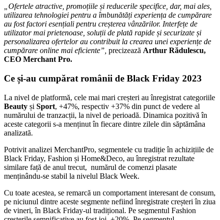
„Ofertele atractive, promoțiile și reducerile specifice, dar, mai ales,
utilizarea tehnologiei pentru a îmbunătăți experiența de cumpărare
au fost factori esențiali pentru creșterea vânzărilor. Interfețe de
utilizator mai prietenoase, soluții de plată rapide și securizate și
personalizarea ofertelor au contribuit la crearea unei experiențe de
cumpărare online mai eficiente”,
precizează
Arthur Rădulescu,
CEO Merchant Pro.
Ce și-au cumpărat românii de Black Friday 2023
La nivel de platformă, cele mai mari creșteri au înregistrat categoriile
Beauty
și
Sport
, +47%, respectiv +37% din punct de vedere al
numărului de tranzacții, la nivel de perioadă. Dinamica pozitivă în
aceste categorii s-a menținut în fiecare dintre zilele din săptămâna
analizată.
Potrivit analizei MerchantPro, segmentele cu tradiție în achizițiile de
Black Friday, Fashion și Home&Deco, au înregistrat rezultate
similare față de anul trecut, numărul de comenzi plasate
menținându-se stabil la nivelul Black Week.
Cu toate acestea, se remarcă un comportament interesant de consum,
pe niciunul dintre aceste segmente nefiind înregistrate creșteri în ziua
de vineri, în Black Friday-ul tradițional. Pe segmentul Fashion
creșterile semnificative au fost joi, +20%. Pe segmentul