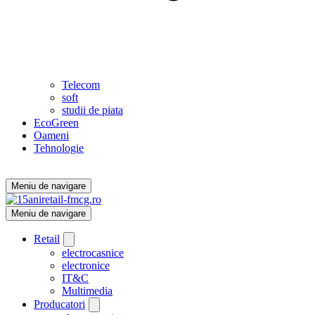
Telecom
soft
studii de piata
EcoGreen
Oameni
Tehnologie
Meniu de navigare
Meniu de navigare
Retail
electrocasnice
electronice
IT&C
Multimedia
Producatori