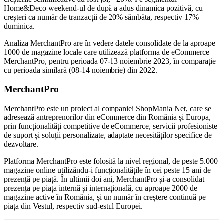
Home&Deco weekend-ul de după a adus dinamica pozitivă, cu
creșteri ca număr de tranzacții de 20% sâmbăta, respectiv 17%
duminica.
Analiza MerchantPro are în vedere datele consolidate de la aproape
1000 de magazine locale care utilizează platforma de eCommerce
MerchantPro, pentru perioada 07-13 noiembrie 2023, în comparație
cu perioada similară (08-14 noiembrie) din 2022.
MerchantPro
MerchantPro este un proiect al companiei ShopMania Net, care se
adresează antreprenorilor din eCommerce din România și Europa,
prin funcționalități competitive de eCommerce, servicii profesioniste
de suport și soluții personalizate, adaptate necesităților specifice de
dezvoltare.
Platforma MerchantPro este folosită la nivel regional, de peste 5.000
magazine online utilizându-i funcționalitățile în cei peste 15 ani de
prezență pe piață. În ultimii doi ani, MerchantPro și-a consolidat
prezența pe piața internă și internațională, cu aproape 2000 de
magazine active în România, și un număr în creștere continuă pe
piața din Vestul, respectiv sud-estul Europei.