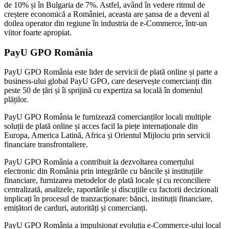
de 10% și în Bulgaria de 7%. Astfel, având în vedere ritmul de
creștere economică a României, aceasta are șansa de a deveni al
doilea operator din regiune în industria de e-Commerce, într-un
viitor foarte apropiat.
PayU GPO România
PayU GPO România este lider de servicii de plată online și parte a
business-ului global PayU GPO, care deservește comercianți din
peste 50 de țări și îi sprijină cu expertiza sa locală în domeniul
plăților.
PayU GPO România le furnizează comercianților locali multiple
soluții de plată online și acces facil la piețe internaționale din
Europa, America Latină, Africa și Orientul Mijlociu prin servicii
financiare transfrontaliere.
PayU GPO România a contribuit la dezvoltarea comerțului
electronic din România prin integrările cu băncile și instituțiile
financiare, furnizarea metodelor de plată locale și cu reconciliere
centralizată, analizele, raportările și discuțiile cu factorii decizionali
implicați în procesul de tranzacționare: bănci, instituții financiare,
emițători de carduri, autorități și comercianți.
PayU GPO România a impulsionat evoluția e-Commerce-ului local