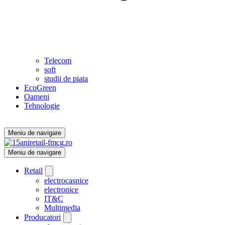
Telecom
soft
studii de piata
EcoGreen
Oameni
Tehnologie
Meniu de navigare
Meniu de navigare
Retail
electrocasnice
electronice
IT&C
Multimedia
Producatori