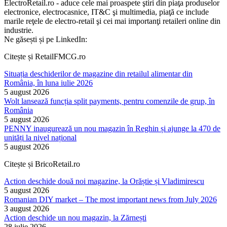
ElectroRetail.ro - aduce cele mai proaspete ştiri din piaţa produselor
electronice, electrocasnice, IT&C şi multimedia, piaţă ce include
marile reţele de electro-retail şi cei mai importanţi retaileri online din
industrie.
Ne găsești și pe LinkedIn:
Citește și RetailFMCG.ro
Situația deschiderilor de magazine din retailul alimentar din
România, în luna iulie 2026
5 august 2026
Wolt lansează funcția split payments, pentru comenzile de grup, în
România
5 august 2026
PENNY inaugurează un nou magazin în Reghin și ajunge la 470 de
unități la nivel național
5 august 2026
Citește și BricoRetail.ro
Action deschide două noi magazine, la Orăștie și Vladimirescu
5 august 2026
Romanian DIY market – The most important news from July 2026
3 august 2026
Action deschide un nou magazin, la Zărnești
28 iulie 2026