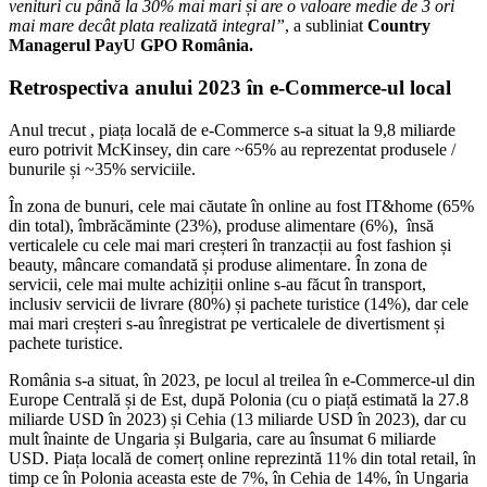
venituri cu până la 30% mai mari și are o valoare medie de 3 ori
mai mare decât plata realizată integral”
, a subliniat
Country
Managerul PayU GPO România.
Retrospectiva anului 2023 în e-Commerce-ul local
Anul trecut , piața locală de e-Commerce s-a situat la 9,8 miliarde
euro potrivit McKinsey, din care ~65% au reprezentat produsele /
bunurile și ~35% serviciile.
În zona de bunuri, cele mai căutate în online au fost IT&home (65%
din total), îmbrăcăminte (23%), produse alimentare (6%), însă
verticalele cu cele mai mari creșteri în tranzacții au fost fashion și
beauty, mâncare comandată și produse alimentare. În zona de
servicii, cele mai multe achiziții online s-au făcut în transport,
inclusiv servicii de livrare (80%) și pachete turistice (14%), dar cele
mai mari creșteri s-au înregistrat pe verticalele de divertisment și
pachete turistice.
România s-a situat, în 2023, pe locul al treilea în e-Commerce-ul din
Europe Centrală și de Est, după Polonia (cu o piață estimată la 27.8
miliarde USD în 2023) și Cehia (13 miliarde USD în 2023), dar cu
mult înainte de Ungaria și Bulgaria, care au însumat 6 miliarde
USD. Piața locală de comerț online reprezintă 11% din total retail, în
timp ce în Polonia aceasta este de 7%, în Cehia de 14%, în Ungaria