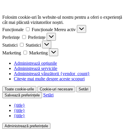
Folosim cookie-uri în website-ul nostru pentru a oferi o experiență
cât mai plăcută vizitatorilor noștri.
Funcționale
Funcționale
Mereu activ
Preferințe
Preferințe
Statistici
Statistici
Marketing
Marketing
Administrează opțiunile
Administrează serviciile
Administrează vânzătorii {vendor_count}
Citește mai multe despre aceste scopuri
Toate cookie-urile
Cookie-uri necesare
Setări
Setări
Salvează preferințele
{title}
{title}
{title}
Administrează preferințele