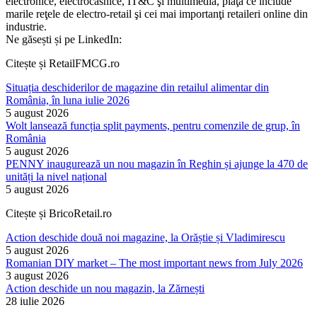
electronice, electrocasnice, IT&C şi multimedia, piaţă ce include
marile reţele de electro-retail şi cei mai importanţi retaileri online din
industrie.
Ne găsești și pe LinkedIn:
Citește și RetailFMCG.ro
Situația deschiderilor de magazine din retailul alimentar din
România, în luna iulie 2026
5 august 2026
Wolt lansează funcția split payments, pentru comenzile de grup, în
România
5 august 2026
PENNY inaugurează un nou magazin în Reghin și ajunge la 470 de
unități la nivel național
5 august 2026
Citește și BricoRetail.ro
Action deschide două noi magazine, la Orăștie și Vladimirescu
5 august 2026
Romanian DIY market – The most important news from July 2026
3 august 2026
Action deschide un nou magazin, la Zărnești
28 iulie 2026