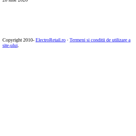
Copyright 2010-
ElectroRetail.ro
·
Termeni si conditii de utilizare a
site-ului
.