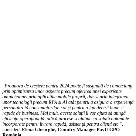
“
Prognoza de creștere pentru 2024 poate fi susținută de comercianți
prin optimizarea unor aspecte precum oferirea unei experiențe
omnichannel prin aplicațiile mobile proprii, dar și prin integrarea
unor tehnologii precum RPA și AI atât pentru a asigura o experiență
personalizată consumatorilor, cât și pentru a lua decizii bune și
rapide de business. Mai mult, aceste soluții îi vor ajuta să atingă
eficiența operațională, adică procese scalabile cu soluții automate
încorporate pentru livrare rapidă, asistență pentru clienți etc
.”,
consideră
Elena Gheorghe, Country Manager PayU GPO
România.