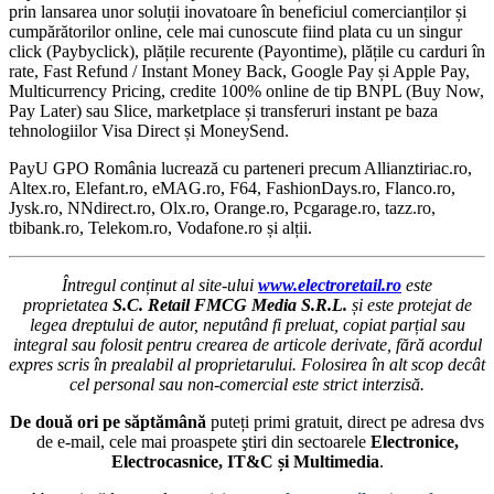
prin lansarea unor soluții inovatoare în beneficiul comercianților și
cumpărătorilor online, cele mai cunoscute fiind plata cu un singur
click (Paybyclick), plățile recurente (Payontime), plățile cu carduri în
rate, Fast Refund / Instant Money Back, Google Pay și Apple Pay,
Multicurrency Pricing, credite 100% online de tip BNPL (Buy Now,
Pay Later) sau Slice, marketplace și transferuri instant pe baza
tehnologiilor Visa Direct și MoneySend.
PayU GPO România lucrează cu parteneri precum Allianztiriac.ro,
Altex.ro, Elefant.ro, eMAG.ro, F64, FashionDays.ro, Flanco.ro,
Jysk.ro, NNdirect.ro, Olx.ro, Orange.ro, Pcgarage.ro, tazz.ro,
tbibank.ro, Telekom.ro, Vodafone.ro și alții.
Întregul conținut al site-ului
www.electroretail.ro
este
proprietatea
S.C. Retail FMCG Media S.R.L.
și este protejat de
legea dreptului de autor, neputând fi preluat, copiat parțial sau
integral sau folosit pentru crearea de articole derivate, fără acordul
expres scris în prealabil al proprietarului. Folosirea în alt scop decât
cel personal sau non-comercial este strict interzisă.
De două ori pe săptămână
puteți primi gratuit, direct pe adresa dvs
de e-mail, cele mai proaspete ştiri din sectoarele
Electronice,
Electrocasnice, IT&C și Multimedia
.