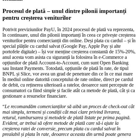
Procesul de plată – unul dintre pilonii importanți
pentru creșterea veniturilor
Potrivit previziunilor PayU, în 2024 procesul de plată va reprezenta,
în continuare, unul din pilonii importanți în ceea ce privește creșterea
veniturilor pentru comercianții din online. Deși plata cu cardul – și în
special plățile cu cardul salvat (Google Pay, Apple Pay și alte
portofele digitale) – își vor menține creșterea constantă de 15%-20%,
anul acesta vom asista cu siguranță la folosirea în e-Commerce a
opțiunilor de plată Account-to-Account, cum sunt Open Banking
sau Instant Payments. Totodată, opțiunile de plată în rate, de tipul
BNPL și Slice, vor avea un grad de penetrare din ce în ce mai mare
în mediul online datorită conceptului de rate online, direct pe cardul
de debit, cu reținerea ulterioară a ratelor, deoarece sunt percepute de
consumatori ca fiind simple și facile atât ca metode de plată, cât și ca
gestionare a resurselor financiare.
“
Le recomandăm comercianților să aibă un proces de check-out cât
mai simplu, termeni și condiții cât mai clare privind livrarea,
returul, rambursarea și metodele de plată listate pe prima pagină.
Evident, ar trebui să ofere metode de plată care să-i ajute la
creșterea ratei de conversie, precum plata cu cardul salvat în
prealabil și plata în rate, deoarece aceasta din urmă poate genera