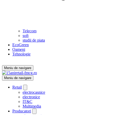
Telecom
soft
studii de piata
EcoGreen
Oameni
Tehnologie
Meniu de navigare
Meniu de navigare
Retail
electrocasnice
electronice
IT&C
Multimedia
Producatori