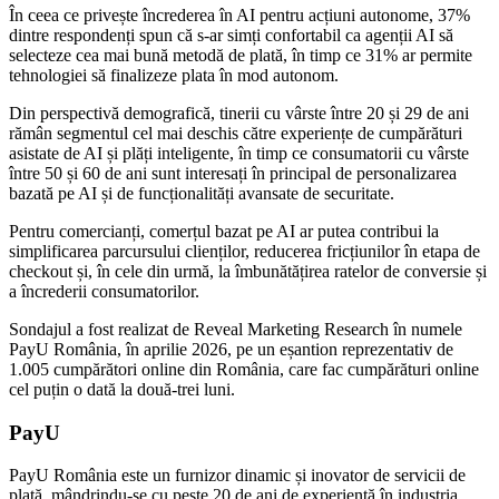
În ceea ce privește încrederea în AI pentru acțiuni autonome, 37%
dintre respondenți spun că s-ar simți confortabil ca agenții AI să
selecteze cea mai bună metodă de plată, în timp ce 31% ar permite
tehnologiei să finalizeze plata în mod autonom.
Din perspectivă demografică, tinerii cu vârste între 20 și 29 de ani
rămân segmentul cel mai deschis către experiențe de cumpărături
asistate de AI și plăți inteligente, în timp ce consumatorii cu vârste
între 50 și 60 de ani sunt interesați în principal de personalizarea
bazată pe AI și de funcționalități avansate de securitate.
Pentru comercianți, comerțul bazat pe AI ar putea contribui la
simplificarea parcursului clienților, reducerea fricțiunilor în etapa de
checkout și, în cele din urmă, la îmbunătățirea ratelor de conversie și
a încrederii consumatorilor.
Sondajul a fost realizat de Reveal Marketing Research în numele
PayU România, în aprilie 2026, pe un eșantion reprezentativ de
1.005 cumpărători online din România, care fac cumpărături online
cel puțin o dată la două-trei luni.
PayU
PayU România este un furnizor dinamic și inovator de servicii de
plată, mândrindu-se cu peste 20 de ani de experiență în industria