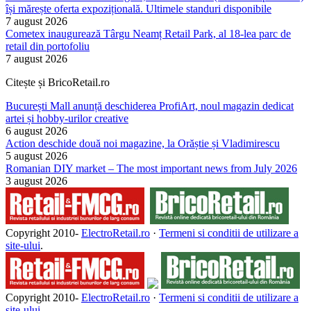
își mărește oferta expozițională. Ultimele standuri disponibile
7 august 2026
Cometex inaugurează Târgu Neamț Retail Park, al 18-lea parc de
retail din portofoliu
7 august 2026
Citește și BricoRetail.ro
București Mall anunță deschiderea ProfiArt, noul magazin dedicat
artei și hobby-urilor creative
6 august 2026
Action deschide două noi magazine, la Orăștie și Vladimirescu
5 august 2026
Romanian DIY market – The most important news from July 2026
3 august 2026
Copyright 2010-
ElectroRetail.ro
·
Termeni si conditii de utilizare a
site-ului
.
Copyright 2010-
ElectroRetail.ro
·
Termeni si conditii de utilizare a
site-ului
.