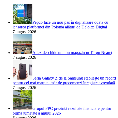
Pepco face un nou pas în digitalizare odată cu
lansarea platformei din Polonia alături de Deloitte Digital
7 august 2026
Altex deschide un nou magazin în Târgu Neamț
7 august 2026
Seria Galaxy Z de la Samsung stabilește un record
pentru cel mai mare număr de precomenzi înregistrat vreodată
7 august 2026
Grupul PPC prezintă rezultate financiare pentru
prima jumătate a anului 2026
6 august 2026