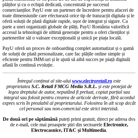
plăților și cu o echipă dedicată, concentrată pe succesul
comercianților. PayU este un partener de încredere pentru afaceri de
toate dimensiunile care efectuează orice tip de tranzacții digitala și le
oferă soluții de plată digitale rapide, ușor de integrat și sigure. Ca
parte a unei organizații globale de plăți, PayU România valorifică
accesul la tehnologii de ultimă generație pentru a oferi clienților și
partenerilor săi o valoare excepțională și unică pe piața locală.
PayU oferă un proces de onboarding complet automatizat și o gamă
de soluții de plată personalizate, care fac plățile online simple și
eficiente pentru IMM-uri și le ajută să aibă succes pe piață digitală
aflată în continuă evoluție.
Întregul conținut al site-ului
www.electroretail.ro
este
proprietatea
S.C. Retail FMCG Media S.R.L.
și este protejat de
legea dreptului de autor, neputând fi preluat, copiat parțial sau
integral sau folosit pentru crearea de articole derivate, fără acordul
expres scris în prealabil al proprietarului. Folosirea în alt scop decât
cel personal sau non-comercial este strict interzisă.
De două ori pe săptămână
puteți primi gratuit, direct pe adresa dvs
de e-mail, cele mai proaspete ştiri din sectoarele
Electronice,
Electrocasnice, IT&C și Multimedia
.