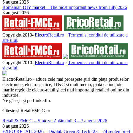
5 august 2026
Romanian DIY market – The most important news from July 2026
3 august 2026
Copyright 2010-
ElectroRetail.ro
·
Termeni si conditii de utilizare a
site-ului
.
Copyright 2010-
ElectroRetail.ro
·
Termeni si conditii de utilizare a
site-ului
.
ElectroRetail.ro - aduce cele mai proaspete ştiri din piaţa produselor
electronice, electrocasnice, IT&C şi multimedia, piaţă ce include
marile reţele de electro-retail şi cei mai importanţi retaileri online din
industrie.
Ne găsești și pe LinkedIn:
Citește și RetailFMCG.ro
Retail & FMCG – Sinteza săptămânii 3 – 7 august 2026
8 august 2026
EXPO RETAIL 2026 – Digital, Green & Tech (23 – 24 septembrie)