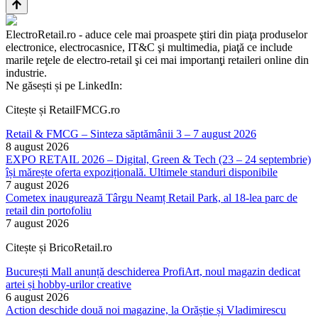
ElectroRetail.ro - aduce cele mai proaspete ştiri din piaţa produselor
electronice, electrocasnice, IT&C şi multimedia, piaţă ce include
marile reţele de electro-retail şi cei mai importanţi retaileri online din
industrie.
Ne găsești și pe LinkedIn:
Citește și RetailFMCG.ro
Retail & FMCG – Sinteza săptămânii 3 – 7 august 2026
8 august 2026
EXPO RETAIL 2026 – Digital, Green & Tech (23 – 24 septembrie)
își mărește oferta expozițională. Ultimele standuri disponibile
7 august 2026
Cometex inaugurează Târgu Neamț Retail Park, al 18-lea parc de
retail din portofoliu
7 august 2026
Citește și BricoRetail.ro
București Mall anunță deschiderea ProfiArt, noul magazin dedicat
artei și hobby-urilor creative
6 august 2026
Action deschide două noi magazine, la Orăștie și Vladimirescu