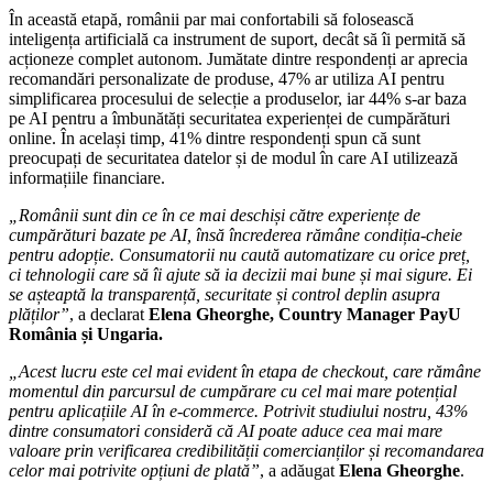
În această etapă, românii par mai confortabili să folosească
inteligența artificială ca instrument de suport, decât să îi permită să
acționeze complet autonom. Jumătate dintre respondenți ar aprecia
recomandări personalizate de produse, 47% ar utiliza AI pentru
simplificarea procesului de selecție a produselor, iar 44% s-ar baza
pe AI pentru a îmbunătăți securitatea experienței de cumpărături
online. În același timp, 41% dintre respondenți spun că sunt
preocupați de securitatea datelor și de modul în care AI utilizează
informațiile financiare.
„Românii sunt din ce în ce mai deschiși către experiențe de
cumpărături bazate pe AI, însă încrederea rămâne condiția-cheie
pentru adopție. Consumatorii nu caută automatizare cu orice preț,
ci tehnologii care să îi ajute să ia decizii mai bune și mai sigure. Ei
se așteaptă la transparență, securitate și control deplin asupra
plăților”
, a declarat
Elena Gheorghe, Country Manager PayU
România și Ungaria.
„Acest lucru este cel mai evident în etapa de checkout, care rămâne
momentul din parcursul de cumpărare cu cel mai mare potențial
pentru aplicațiile AI în e-commerce.
Potrivit studiului nostru, 43%
dintre consumatori consideră că AI poate aduce cea mai mare
valoare prin verificarea credibilității comercianților și recomandarea
celor mai potrivite opțiuni de plată”
, a adăugat
Elena Gheorghe
.