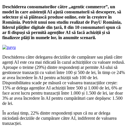
Deschiderea consumatorilor către „agentic commerce”, un
model în care asistenții AI ajută consumatorii să descopere, să
selecteze și să plătească produse online, este în creștere în
România. Potrivit unui nou studiu realizat de PayU România,
liderul plăților digitale din țară, 8 din 10 consumatori spun că
ar fi dispuși să permită agenților AI să facă achiziții și să
finalizeze plăți în numele lor, în anumite scenarii.
Deschiderea către delegarea deciziilor de cumpărare sau plată către
agenți AI este cea mai ridicată în cazul achizițiilor cu valoare redusă.
Aproape o treime (29%) dintre respondenți ar permite AI-ului să
gestioneze tranzacții cu valori între 100 și 500 de lei, în timp ce 24%
ar avea încredere în AI pentru achiziții sub 100 de lei.
Disponibilitatea scade pe măsură ce valoarea tranzacțiilor crește:
15% ar delega agenților AI achiziții între 500 și 1.000 de lei, 6% ar
face acest lucru pentru tranzacții între 1.000 și 1.500 de lei, iar doar
3% ar avea încredere în AI pentru cumpărături care depășesc 1.500
de lei.
În același timp, 22% dintre respondenți spun că nu ar delega
niciodată deciziile de cumpărare către AI, indiferent de valoarea
tranzacției.