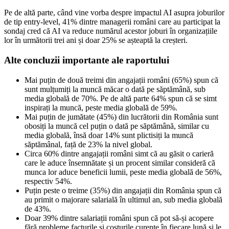
Pe de altă parte, când vine vorba despre impactul AI asupra joburilor
de tip entry-level, 41% dintre managerii români care au participat la
sondaj cred că AI va reduce numărul acestor joburi în organizațiile
lor în următorii trei ani și doar 25% se așteaptă la creșteri.
Alte concluzii importante ale raportului
Mai puțin de două treimi din angajații români (65%) spun că
sunt mulțumiți la muncă măcar o dată pe săptămână, sub
media globală de 70%. Pe de altă parte 64% spun că se simt
inspirați la muncă, peste media globală de 59%.
Mai puțin de jumătate (45%) din lucrătorii din România sunt
obosiți la muncă cel puțin o dată pe săptămână, similar cu
media globală, însă doar 14% sunt plictisiți la muncă
săptămânal, față de 23% la nivel global.
Circa 60% dintre angajații români simt că au găsit o carieră
care le aduce însemnătate și un procent similar consideră că
munca lor aduce beneficii lumii, peste media globală de 56%,
respectiv 54%.
Puțin peste o treime (35%) din angajații din România spun că
au primit o majorare salarială în ultimul an, sub media globală
de 43%.
Doar 39% dintre salariații români spun că pot să-și acopere
fără probleme facturile și costurile curente în fiecare lună și le