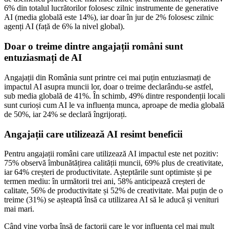
6% din totalul lucrătorilor folosesc zilnic instrumente de generative
AI (media globală este 14%), iar doar în jur de 2% folosesc zilnic
agenți AI (față de 6% la nivel global).
Doar o treime dintre angajații români sunt
entuziasmați de AI
Angajații din România sunt printre cei mai puțin entuziasmați de
impactul AI asupra muncii lor, doar o treime declarându-se astfel,
sub media globală de 41%. În schimb, 49% dintre respondenții locali
sunt curioși cum AI le va influența munca, aproape de media globală
de 50%, iar 24% se declară îngrijorați.
Angajații care utilizează AI resimt beneficii
Pentru angajații români care utilizează AI impactul este net pozitiv:
75% observă îmbunătățirea calității muncii, 69% plus de creativitate,
iar 64% creșteri de productivitate. Așteptările sunt optimiste și pe
termen mediu: în următorii trei ani, 58% anticipează creșteri de
calitate, 56% de productivitate și 52% de creativitate. Mai puțin de o
treime (31%) se așteaptă însă ca utilizarea AI să le aducă și venituri
mai mari.
Când vine vorba însă de factorii care le vor influența cel mai mult