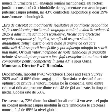
munca în următorii ani, angajații români menționează alți factori:
jumătate consideră că schimbările de reglementare vor avea impact
puternic asupra jobului, iar 43% conflictele geopolitice și doar 39%
transformarea tehnologică.
„
Era de așteptat ca modificările legislative și conflictele geopolitice
să fie considerate prioritare de angajații români, având în vedere că
2025 a adus multe schimbări legislative, fiscale care afectează
negativ companiile și, implicit, se reflectă asupra situației
angajaților. Totuși, există o veste bună și anume că cei care
utilizează AI descoperă beneficiile și pot influența adopția la scară
mai mare. Oricum viitorul depinde de noile tehnologii și angajații
trebuie să se adapteze pentru a face față cerințelor tot mai mari ale
companiilor pentru competențe în zona AI
” a spus
Oana
Munteanu, Director PwC România.
Deocamdată, raportul PwC Workforce Hopes and Fears Survey
2025 arată că 60% dintre angajații din România se declară foarte
optimiști cu privire la viitorul rolului lor în companie, unul dintre
cele mai ridicate procente dintre cele 48 de țări analizate, în timp ce
media globală este de 53%.
De asemenea, 72% dintre lucrătorii locali cred că vor avea cel puțin
un control moderat asupra modului în care tehnologia le afectează
munca, față de 69% la nivel global.