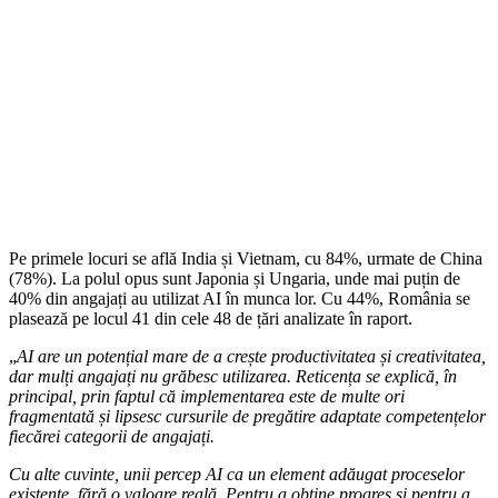
Pe primele locuri se află India și Vietnam, cu 84%, urmate de China
(78%). La polul opus sunt Japonia și Ungaria, unde mai puțin de
40% din angajați au utilizat AI în munca lor. Cu 44%, România se
plasează pe locul 41 din cele 48 de țări analizate în raport.
„
AI are un potențial mare de a crește productivitatea și creativitatea,
dar mulți angajați nu grăbesc utilizarea. Reticența se explică, în
principal, prin faptul că implementarea este de multe ori
fragmentată și lipsesc cursurile de pregătire adaptate competențelor
fiecărei categorii de angajați.
Cu alte cuvinte, unii percep AI ca un element adăugat proceselor
existente, fără o valoare reală. Pentru a obține progres și pentru a