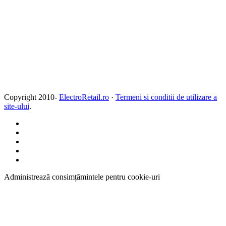
Copyright 2010-
ElectroRetail.ro
·
Termeni si conditii de utilizare a
site-ului
.
Administrează consimțămintele pentru cookie-uri