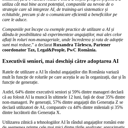
utiliza cât mai bine acest potențial, companiile au nevoie de o
strategie care să integreze AI, de training-uri sistematice și
echitabile, precum și de o comunicare eficientă a beneficiilor pe
care le aduce.
Companiile pot începe cu exemple practice de utilizare a AI și
dându-le posibilitatea să experimenteze angajaților, mai ales celor
aflați în roluri non-manageriale, unde încrederea și rata de adopție
sunt mai reduse
,” a declarat
Ruxandra Târlescu, Partener
coordonator Tax, Legal&People, PwC România.
Executivii seniori, mai deschiși către adoptarea AI
Ratele de utilizare a AI în rândul angajaților din România variază
mult în funcție de rolurile pe care aceștia le au în organizații, dar și în
funcție de generație.
Astfel, 64% dintre executivii seniori și 59% dintre manageri declară
că au folosit AI la muncă în ultimele 12 luni, față de doar 35% dintre
non‑manageri. Pe generații, 57% dintre angajații din Generația Z se
declară utilizatori de AI, comparativ cu 44% dintre mileniali și 35%
dintre lucrătorii din Generația X.
Utilizarea zilnică a tehnologiilor AI în rândul angajaților români este
de asemenea printre cele mai mici dintre țările analizate: aproximativ