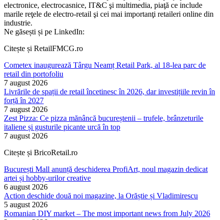
electronice, electrocasnice, IT&C şi multimedia, piaţă ce include
marile reţele de electro-retail şi cei mai importanţi retaileri online din
industrie.
Ne găsești și pe LinkedIn:
Citește și RetailFMCG.ro
Cometex inaugurează Târgu Neamț Retail Park, al 18-lea parc de
retail din portofoliu
7 august 2026
Livrările de spații de retail încetinesc în 2026, dar investițiile revin în
forță în 2027
7 august 2026
Zest Pizza: Ce pizza mănâncă bucureștenii – trufele, brânzeturile
italiene și gusturile picante urcă în top
7 august 2026
Citește și BricoRetail.ro
București Mall anunță deschiderea ProfiArt, noul magazin dedicat
artei și hobby-urilor creative
6 august 2026
Action deschide două noi magazine, la Orăștie și Vladimirescu
5 august 2026
Romanian DIY market – The most important news from July 2026