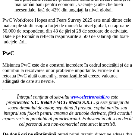
mai rămân bani pentru economii, vacanțe și alte cheltuieli
neesențiale, față de 42% din angajați la nivel global.
PwC Workforce Hopes and Fears Survey 2025 este unul dintre cele
mai ample studii asupra forței de muncă la nivel global, cu aproape
50.000 de respondenți din 48 de țări și 28 de sectoare de activitate.
Datele pe România reflectă răspunsurile a 500 de salariați din toate
județele țării.
PwC
Misiunea PwC este de a construi încredere în cadrul societății și de a
contribui la rezolvarea unor probleme importante. Firmele din
rețeaua PwC ajută oamenii și organizațiile să creeze valoarea
adăugată de care au nevoie.
Întregul conținut al site-ului
www.electroretail.ro
este
proprietatea
S.C. Retail FMCG Media S.R.L.
și este protejat de
legea dreptului de autor, neputând fi preluat, copiat parțial sau
integral sau folosit pentru crearea de articole derivate, fără acordul
expres scris în prealabil al proprietarului. Folosirea în alt scop decât
cel personal sau non-comercial este strict interzisă.
De două ori pe săptămână
puteți primi gratuit, direct pe adresa dvs