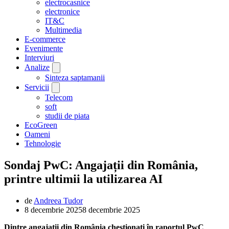
electrocasnice
electronice
IT&C
Multimedia
E-commerce
Evenimente
Interviuri
Analize
Sinteza saptamanii
Servicii
Telecom
soft
studii de piata
EcoGreen
Oameni
Tehnologie
Sondaj PwC: Angajații din România,
printre ultimii la utilizarea AI
de
Andreea Tudor
8 decembrie 2025
8 decembrie 2025
Dintre angajații din România chestionați în raportul PwC