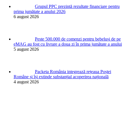
Grupul PPC prezintă rezultate financiare pentru
prima jumătate a anului 2026
6 august 2026
Peste 500.000 de comenzi pentru bebeluși de pe
eMAG au fost cu livrare a doua zi în prima jumătate a anului
5 august 2026
Packeta România integrează rețeaua Poștei
Române și își extinde substanțial acoperirea națională
4 august 2026