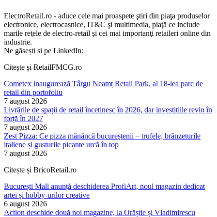
ElectroRetail.ro - aduce cele mai proaspete ştiri din piaţa produselor
electronice, electrocasnice, IT&C şi multimedia, piaţă ce include
marile reţele de electro-retail şi cei mai importanţi retaileri online din
industrie.
Ne găsești și pe LinkedIn:
Citește și RetailFMCG.ro
Cometex inaugurează Târgu Neamț Retail Park, al 18-lea parc de
retail din portofoliu
7 august 2026
Livrările de spații de retail încetinesc în 2026, dar investițiile revin în
forță în 2027
7 august 2026
Zest Pizza: Ce pizza mănâncă bucureștenii – trufele, brânzeturile
italiene și gusturile picante urcă în top
7 august 2026
Citește și BricoRetail.ro
București Mall anunță deschiderea ProfiArt, noul magazin dedicat
artei și hobby-urilor creative
6 august 2026
Action deschide două noi magazine, la Orăștie și Vladimirescu