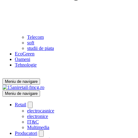
Telecom
soft
studii de piata
EcoGreen
Oameni
Tehnologie
Meniu de navigare
Meniu de navigare
Retail
electrocasnice
electronice
IT&C
Multimedia
Producatori