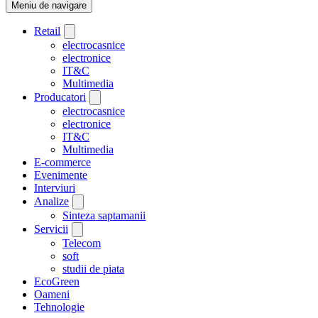
Meniu de navigare
Retail
electrocasnice
electronice
IT&C
Multimedia
Producatori
electrocasnice
electronice
IT&C
Multimedia
E-commerce
Evenimente
Interviuri
Analize
Sinteza saptamanii
Servicii
Telecom
soft
studii de piata
EcoGreen
Oameni
Tehnologie