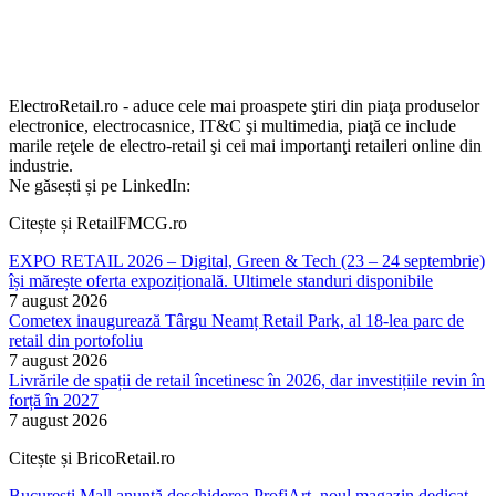
ElectroRetail.ro - aduce cele mai proaspete ştiri din piaţa produselor
electronice, electrocasnice, IT&C şi multimedia, piaţă ce include
marile reţele de electro-retail şi cei mai importanţi retaileri online din
industrie.
Ne găsești și pe LinkedIn:
Citește și RetailFMCG.ro
EXPO RETAIL 2026 – Digital, Green & Tech (23 – 24 septembrie)
își mărește oferta expozițională. Ultimele standuri disponibile
7 august 2026
Cometex inaugurează Târgu Neamț Retail Park, al 18-lea parc de
retail din portofoliu
7 august 2026
Livrările de spații de retail încetinesc în 2026, dar investițiile revin în
forță în 2027
7 august 2026
Citește și BricoRetail.ro
București Mall anunță deschiderea ProfiArt, noul magazin dedicat