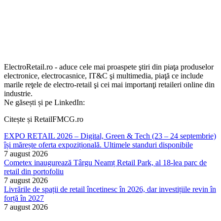
ElectroRetail.ro - aduce cele mai proaspete ştiri din piaţa produselor
electronice, electrocasnice, IT&C şi multimedia, piaţă ce include
marile reţele de electro-retail şi cei mai importanţi retaileri online din
industrie.
Ne găsești și pe LinkedIn:
Citește și RetailFMCG.ro
EXPO RETAIL 2026 – Digital, Green & Tech (23 – 24 septembrie)
își mărește oferta expozițională. Ultimele standuri disponibile
7 august 2026
Cometex inaugurează Târgu Neamț Retail Park, al 18-lea parc de
retail din portofoliu
7 august 2026
Livrările de spații de retail încetinesc în 2026, dar investițiile revin în
forță în 2027
7 august 2026