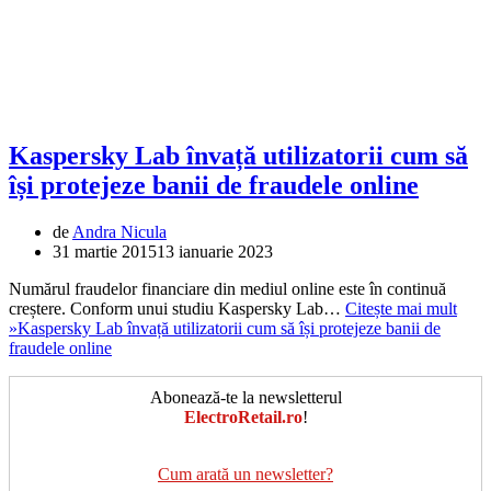
Kaspersky Lab învață utilizatorii cum să
își protejeze banii de fraudele online
de
Andra Nicula
31 martie 2015
13 ianuarie 2023
Numărul fraudelor financiare din mediul online este în continuă
creștere. Conform unui studiu Kaspersky Lab…
Citește mai mult
»
Kaspersky Lab învață utilizatorii cum să își protejeze banii de
fraudele online
Abonează-te la newsletterul
ElectroRetail.ro
!
Cum arată un newsletter?