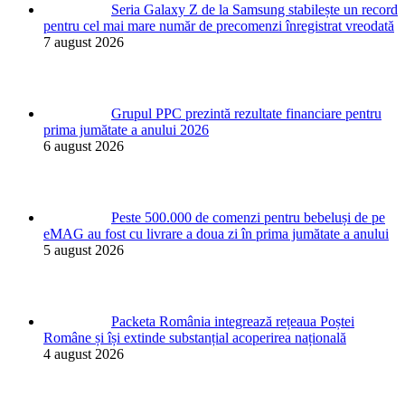
Seria Galaxy Z de la Samsung stabilește un record
pentru cel mai mare număr de precomenzi înregistrat vreodată
7 august 2026
Grupul PPC prezintă rezultate financiare pentru
prima jumătate a anului 2026
6 august 2026
Peste 500.000 de comenzi pentru bebeluși de pe
eMAG au fost cu livrare a doua zi în prima jumătate a anului
5 august 2026
Packeta România integrează rețeaua Poștei
Române și își extinde substanțial acoperirea națională
4 august 2026