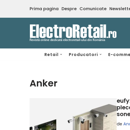
Prima pagina
Despre
Comunicate
Newslett
Sari
la
conținut
Retail
Producatori
E-comme
Anker
eufy
plec
sone
de
An