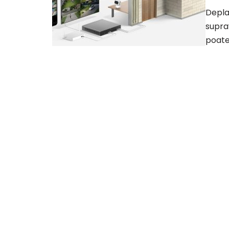
Depla
supra
poat