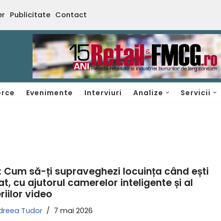
er
Publicitate
Contact
rce
Evenimente
Interviuri
Analize
Servicii
: Cum să-ți supraveghezi locuința când ești
at, cu ajutorul camerelor inteligente și al
riilor video
dreea Tudor
7 mai 2026